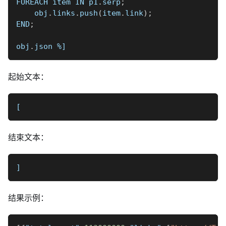
FOREACH item IN p1
.
serp
;
    obj
.
links
.
push
(
item
.
link
)
;
END
;
obj
.
json 
%]
起始文本：
[
结束文本：
]
结果示例：