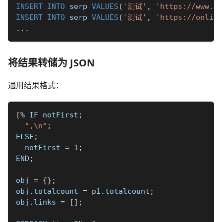
INSERT
INTO
 serp 
VALUES
(
'测试'
,
'https://www.S
INSERT
INTO
 serp 
VALUES
(
'测试'
,
'https://onlin
.
.
.
将结果转储为 JSON
通用结果格式：
[
%
 IF notFirst
;
",\n"
;
ELSE
;
  notFirst 
=
1
;
END
;
obj 
=
{
}
;
obj
.
totalcount 
=
 p1
.
totalcount
;
obj
.
links 
=
[
]
;