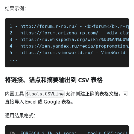
结果示例：
1 - http://forum.r-rp.ru/ - <b>forum</b>.r-rp.
2 - https://forum.arizona-rp.com/ - <d
3 - https://ru.wikipedia.org/wiki/%D0%
4 - https://zen.yandex.ru/media/prop
5 - https://forum.vimeworld.ru/ - VimeWorl
...
将链接、锚点和摘要输出到 CSV 表格
内置工具
允许创建正确的表格文档，可
$tools.CSVLine
直接导入 Excel 或 Google 表格。
通用结果格式：
[
%
  FOREACH i IN p1
.
serp
;
    tools
.
CSVline
(
i
.
l