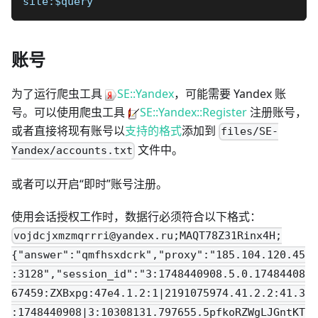
site:$query
账号
为了运行爬虫工具
SE::Yandex
，可能需要 Yandex 账
号。可以使用爬虫工具
SE::Yandex::Register
注册账号，
或者直接将现有账号以
支持的格式
添加到
files/SE-
文件中。
Yandex/accounts.txt
或者可以开启“即时”账号注册。
使用会话授权工作时，数据行必须符合以下格式：
vojdcjxmzmqrrri@yandex.ru
;MAQT78Z31Rinx4H;
{"answer":"qmfhsxdcrk","proxy":"185.104.120.45
:3128","session_id":"3:1748440908.5.0.17484408
67459:ZXBxpg:47e4.1.2:1|2191075974.41.2.2:41.3
:1748440908|3:10308131.797655.5pfkoRZWgLJGntKT