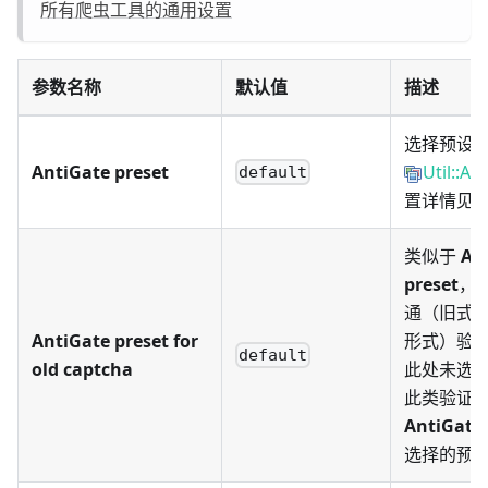
所有爬虫工具的通用设置
参数名称
默认值
描述
选择预设
AntiGate preset
Util::An
default
置详情见
类似于
An
preset
，
通（旧式
AntiGate preset for
形式）验
default
old captcha
此处未选
此类验证
AntiGate 
选择的预