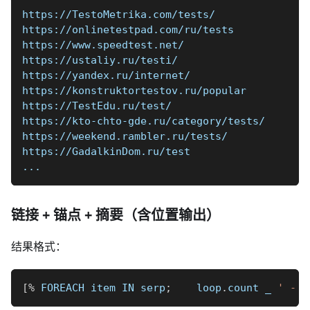
https://TestoMetrika.com/tests/
https://onlinetestpad.com/ru/tests
https://www.speedtest.net/
https://ustaliy.ru/testi/
https://yandex.ru/internet/
https://konstruktortestov.ru/popular
https://TestEdu.ru/test/
https://kto-chto-gde.ru/category/tests/
https://weekend.rambler.ru/tests/
https://GadalkinDom.ru/test
...
链接 + 锚点 + 摘要（含位置输出）
结果格式：
[
%
 FOREACH item IN serp
;
    loop
.
count 
_
' - '