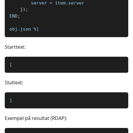
        server 
=
 item
.
server
}
)
;
END
;
obj
.
json 
%]
Starttext:
[
Sluttext:
]
Exempel på resultat (RDAP):