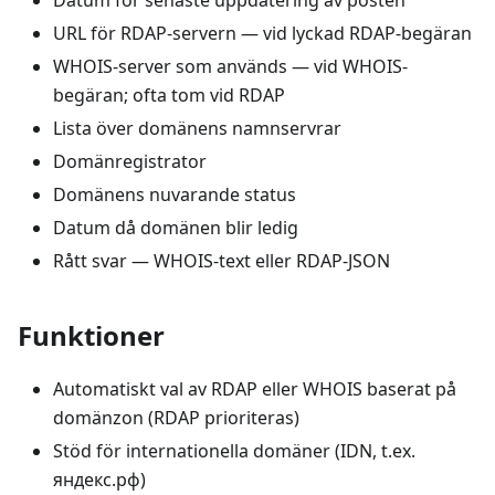
Datum för senaste uppdatering av posten
URL för RDAP-servern — vid lyckad RDAP-begäran
WHOIS-server som används — vid WHOIS-
begäran; ofta tom vid RDAP
Lista över domänens namnservrar
Domänregistrator
Domänens nuvarande status
Datum då domänen blir ledig
Rått svar — WHOIS-text eller RDAP-JSON
Funktioner
Automatiskt val av RDAP eller WHOIS baserat på
domänzon (RDAP prioriteras)
Stöd för internationella domäner (IDN, t.ex.
яндекс.рф)