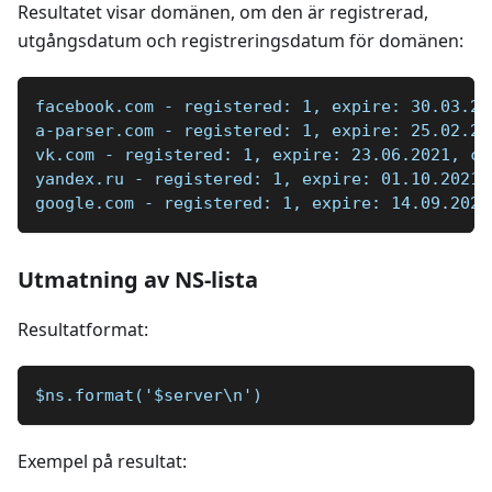
Resultatet visar domänen, om den är registrerad,
utgångsdatum och registreringsdatum för domänen:
facebook.com - registered: 1, expire: 30.03.20
a-parser.com - registered: 1, expire: 25.02.20
vk.com - registered: 1, expire: 23.06.2021, cr
yandex.ru - registered: 1, expire: 01.10.2021,
google.com - registered: 1, expire: 14.09.2028
Utmatning av NS-lista
Resultatformat:
$ns.format('$server\n')
Exempel på resultat: