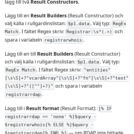
lägg till två
Result Constructors
.
Lägg till en
Result Builders
(Result Constructor) och
välj källa i rullgardinslistan:
. Välj typ:
$p1.data
RegEx
. I fältet Regex skriv:
och
Match
Registrar:\s*(.+)
spara i variabeln
.
registrarwhois
Lägg till en till
Result Builders
(Result Constructor)
och välj källa i rullgardinslistan:
. Välj typ:
$p1.data
. I fältet Regex skriv:
RegEx Match
"entities"
[\s\S]+?"vcardArray"[\s\S]+?"fn"[\s\S]+?"text"
och spara i variabeln
[\s\S]+?"([^"]+?)"
.
registrarrdap
Lägg till i
Result format
(Result Format):
[% IF
registrarrdap == 'none' %]$query -
$registrarwhois[% ELSE %]$query -
— om RDAP inte hittade
$registrarrdap[% END %]