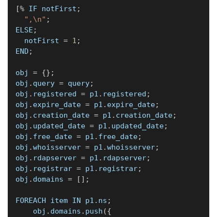
[
%
 IF notFirst
;
",\n"
;
ELSE
;
  notFirst 
=
1
;
END
;
obj 
=
{
}
;
obj
.
query 
=
 query
;
obj
.
registered 
=
 p1
.
registered
;
obj
.
expire_date 
=
 p1
.
expire_date
;
obj
.
creation_date 
=
 p1
.
creation_date
;
obj
.
updated_date 
=
 p1
.
updated_date
;
obj
.
free_date 
=
 p1
.
free_date
;
obj
.
whoisserver 
=
 p1
.
whoisserver
;
obj
.
rdapserver 
=
 p1
.
rdapserver
;
obj
.
registrar 
=
 p1
.
registrar
;
obj
.
domains 
=
[
]
;
FOREACH item IN p1
.
ns
;
    obj
.
domains
.
push
(
{