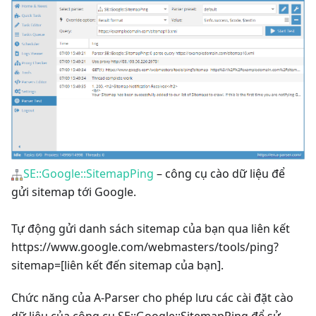
SE::Google::SitemapPing
– công cụ cào dữ liệu để
gửi sitemap tới Google.
Tự động gửi danh sách sitemap của bạn qua liên kết
https://www.google.com/webmasters/tools/ping?
sitemap=
[liên kết đến sitemap của bạn]
.
Chức năng của A-Parser cho phép lưu các cài đặt cào
dữ liệu của công cụ SE::Google::SitemapPing để sử