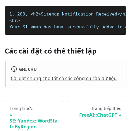
1, 200, <h2>Sitemap Notification Received</h2>
<br>
Your Sitemap has been successfully added to ou
Các cài đặt có thể thiết lập
GHI CHÚ
Cài đặt chung cho tất cả các công cụ cào dữ liệu
Trang trước
Trang tiếp theo
FreeAI::ChatGPT
SE::Yandex::WordSta
t::ByRegion