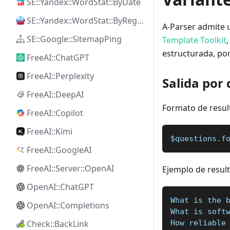
SE::Yandex::WordStat::ByDate
SE::Yandex::WordStat::ByRegion
A-Parser admite u
SE::Google::SitemapPing
Template Toolkit
estructurada, po
FreeAI::ChatGPT
FreeAI::Perplexity
Salida por 
FreeAI::DeepAI
Formato de resul
FreeAI::Copilot
FreeAI::Kimi
$questions.f
FreeAI::GoogleAI
FreeAI::Server::OpenAI
Ejemplo de resul
OpenAI::ChatGPT
What is the 
OpenAI::Completions
What is soft
How reliable
Check::BackLink