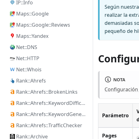
IP::Info
Según nuestras
Maps::Google
realizar la ex
demasiadas sol
Maps::Google::Reviews
pequeño de hil
Maps::Yandex
Net::DNS
Configu
Net::HTTP
Net::Whois
NOTA
Rank::Ahrefs
Configuración 
Rank::Ahrefs::BrokenLinks
Rank::Ahrefs::KeywordDifficulty
Rank::Ahrefs::KeywordGenerator
Parámetro
Rank::Ahrefs::TrafficChecker
Pages
Rank::Archive