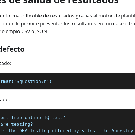
n formato flexible de resultados gracias al motor de planti
, lo que le permite presentar los resultados en forma arbitr
r ejemplo CSV o JSON
defecto
tado:
ormat('$question\n')
tado:
best free online IQ test?
ware testing?
 is the DNA testing offered by sites like Ancestry