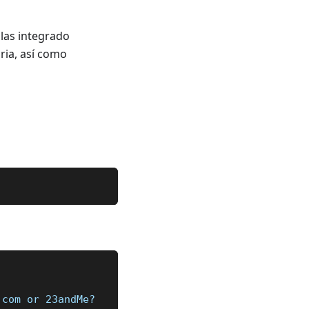
llas integrado
aria, así como
.com or 23andMe?