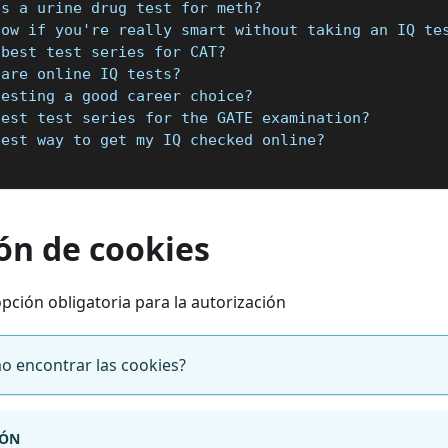
ss a urine drug test for meth?
now if you're really smart without taking an IQ te
 best test series for CAT?
 are online IQ tests?
testing a good career choice?
best test series for the GATE examination?
best way to get my IQ checked online?
ón de cookies
pción obligatoria para la autorización
mo encontrar las cookies?
IÓN