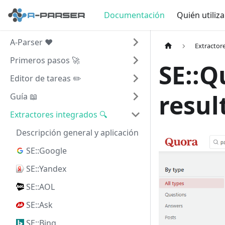
Documentación
Quién utiliz
A-Parser ❤️
Extractor
Primeros pasos 🚀
SE::Q
Editor de tareas ✏️
resul
Guía 📖
Extractores integrados 🔍
Descripción general y aplicación
SE::Google
SE::Yandex
SE::AOL
SE::Ask
SE::Bing