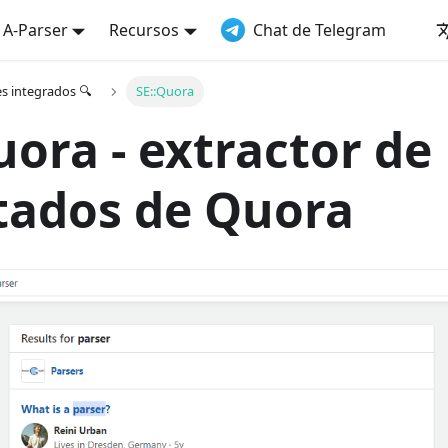
a A-Parser
Recursos
Chat de Telegram
es integrados 🔍
SE::Quora
uora - extractor de
tados de Quora