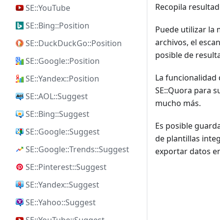
Recopila resulta
SE::YouTube
SE::Bing::Position
Puede utilizar la
archivos, el esca
SE::DuckDuckGo::Position
posible de result
SE::Google::Position
La funcionalidad 
SE::Yandex::Position
SE::Quora para su
SE::AOL::Suggest
mucho más.
SE::Bing::Suggest
Es posible guarda
SE::Google::Suggest
de plantillas int
SE::Google::Trends::Suggest
exportar datos e
SE::Pinterest::Suggest
SE::Yandex::Suggest
SE::Yahoo::Suggest