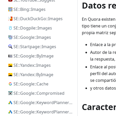
SE::YouTube::Suggest
Datos r
SE::Bing::Images
SE::DuckDuckGo::Images
En Quora existen 
tipo tiene un con
SE::Dogpile::Images
propia matriz sep
SE::Google::Images
Enlace a la 
SE::Startpage::Images
Autor de la r
SE::Google::ByImage
la respuesta,
SE::Yandex::Images
Enlace al pos
perfil del au
SE::Yandex::ByImage
se compartió
SE::Google::Cache
y otros dato
SE::Google::Compromised
SE::Google::KeywordPlanner::Ideas
Caracter
SE::Google::KeywordPlanner::SearchVolume