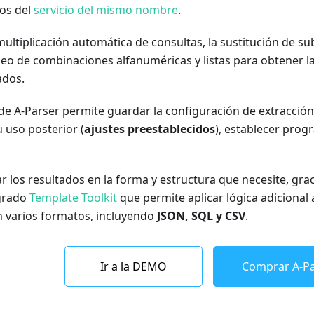
dos del
servicio del mismo nombre
.
 multiplicación automática de consultas, la sustitución de s
neo de combinaciones alfanuméricas y listas para obtener 
ados.
de A-Parser permite guardar la configuración de extracción
 uso posterior (
ajustes preestablecidos
), establecer prog
r los resultados en la forma y estructura que necesite, gra
egrado
Template Toolkit
que permite aplicar lógica adicional 
n varios formatos, incluyendo
JSON, SQL y CSV
.
Ir a la DEMO
Comprar A-Pa