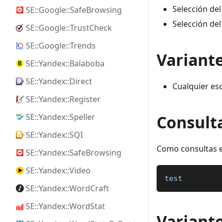
Selección del
SE::Google::SafeBrowsing
Selección del
SE::Google::TrustCheck
SE::Google::Trends
Variant
SE::Yandex::Balaboba
SE::Yandex::Direct
Cualquier es
SE::Yandex::Register
Consult
SE::Yandex::Speller
SE::Yandex::SQI
Como consultas es
SE::Yandex::SafeBrowsing
SE::Yandex::Video
test
SE::Yandex::WordCraft
SE::Yandex::WordStat
Variante