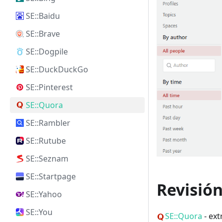
SE::Baidu
SE::Brave
SE::Dogpile
SE::DuckDuckGo
SE::Pinterest
SE::Quora
SE::Rambler
SE::Rutube
SE::Seznam
SE::Startpage
Revisión
SE::Yahoo
SE::You
SE::Quora
- ext