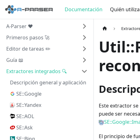
Documentación
Quién utiliz
A-Parser ❤️
Extractor
Primeros pasos 🚀
Util:
Editor de tareas ✏️
reco
Guía 📖
Extractores integrados 🔍
Descripción general y aplicación
Descripc
SE::Google
SE::Yandex
Este extractor s
puede ser necesa
SE::AOL
SE::Google::Im
SE::Ask
El principio de f
SE::Bing