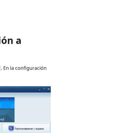
ión a
. En la configuración
)