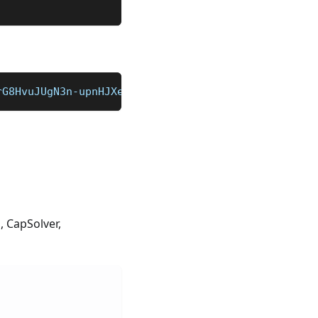
rG8HvuJUgN3n-upnHJXeQODxHjn_X9JdRlKEzhDnatYyehxN00
, CapSolver,