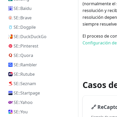
(normalmente el s
SE::Baidu
resolución y reci
resolución depend
SE::Brave
siempre resuelve
SE::Dogpile
El proceso de con
SE::DuckDuckGo
Configuración d
SE::Pinterest
SE::Quora
SE::Rambler
SE::Rutube
Casos de
SE::Seznam
SE::Startpage
SE::Yahoo
🔗
ReCaptch
SE::You