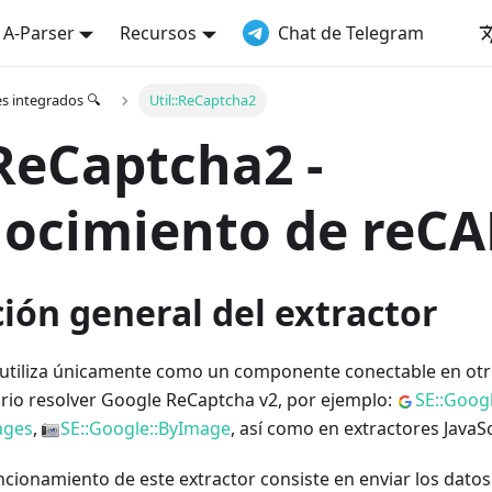
a A-Parser
Recursos
Chat de Telegram
es integrados 🔍
Util::ReCaptcha2
:ReCaptcha2 -
nocimiento de reC
ión general del extractor
e utiliza únicamente como un componente conectable en ot
rio resolver Google ReCaptcha v2, por ejemplo:
SE::Goog
ages
,
SE::Google::ByImage
, así como en extractores JavaS
uncionamiento de este extractor consiste en enviar los dat