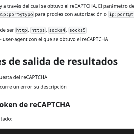
y a través del cual se obtuvo el reCAPTCHA. El parámetro d
para proxies con autorización o
@ip:port@type
ip:port@t
de ser
,
,
,
http
https
socks4
socks5
- user-agent con el que se obtuvo el reCAPTCHA
s de salida de resultados
puesta del reCAPTCHA
ocurre un error, su descripción
 token de reCAPTCHA
ltado: