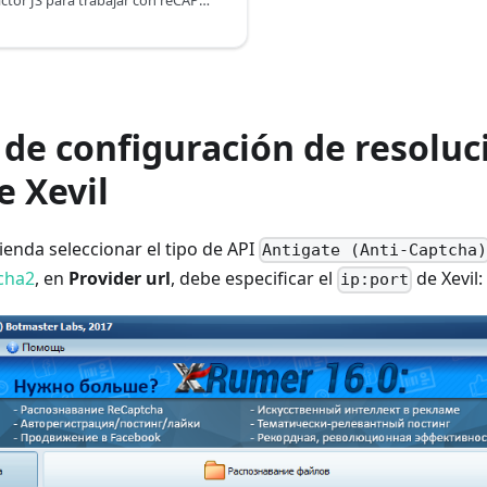
Ejemplo de extractor JS para trabajar con reCAPTCHAs
de configuración de resoluc
e Xevil
ienda seleccionar el tipo de API
Antigate (Anti-Captcha
tcha2
, en
Provider url
, debe especificar el
de Xevil:
ip:port