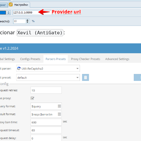
ccionar
:
Xevil (AntiGate)