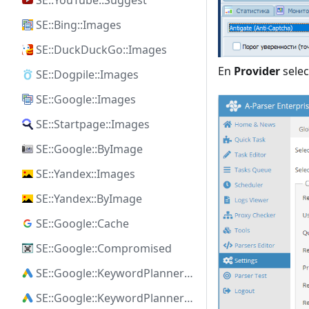
SE::YouTube::Suggest
SE::Bing::Images
SE::DuckDuckGo::Images
En
Provider
sele
SE::Dogpile::Images
SE::Google::Images
SE::Startpage::Images
SE::Google::ByImage
SE::Yandex::Images
SE::Yandex::ByImage
SE::Google::Cache
SE::Google::Compromised
SE::Google::KeywordPlanner::Ideas
SE::Google::KeywordPlanner::SearchVolume