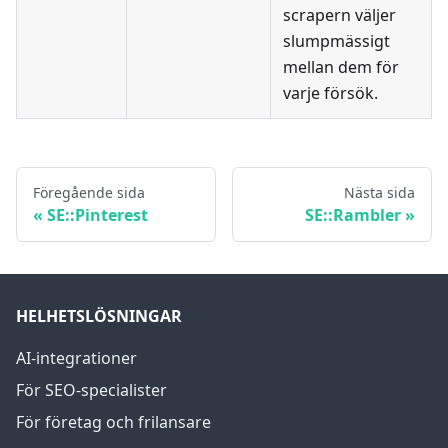
scrapern väljer
slumpmässigt
mellan dem för
varje försök.
Föregående sida
Nästa sida
SE::Pinterest
SE::Rambler
HELHETSLÖSNINGAR
AI-integrationer
För SEO-specialister
För företag och frilansare