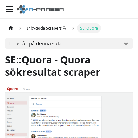
Inbyggda Scrapers 🔍
SE::Quora
Innehåll på denna sida
SE::Quora - Quora
sökresultat scraper