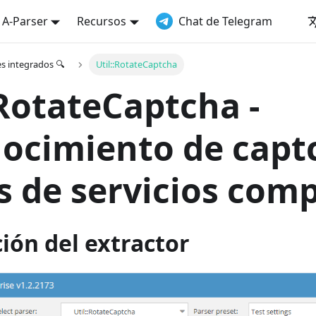
a A-Parser
Recursos
Chat de Telegram
es integrados 🔍
Util::RotateCaptcha
:RotateCaptcha -
ocimiento de capt
s de servicios comp
ión del extractor