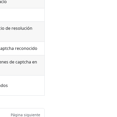
acío
cio de resolución
captcha reconocido
genes de captcha en
ados
Página siguiente