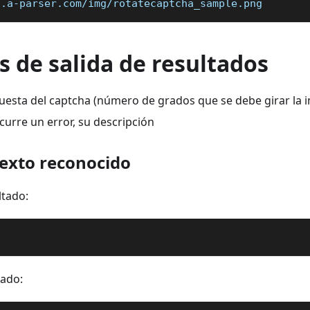
s.a-parser.com/img/rotatecaptcha_sample.png
 de salida de resultados
uesta del captcha (número de grados que se debe girar la 
ocurre un error, su descripción
texto reconocido
ltado:
tado: