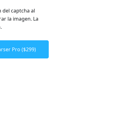
 del captcha al
rar la imagen. La
.
rser Pro ($299)