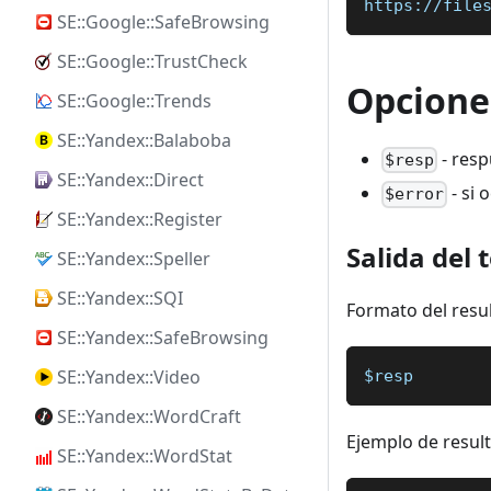
https://file
SE::Google::SafeBrowsing
SE::Google::TrustCheck
Opciones
SE::Google::Trends
SE::Yandex::Balaboba
- resp
$resp
SE::Yandex::Direct
- si 
$error
SE::Yandex::Register
Salida del 
SE::Yandex::Speller
SE::Yandex::SQI
Formato del resu
SE::Yandex::SafeBrowsing
SE::Yandex::Video
$resp
SE::Yandex::WordCraft
Ejemplo de resul
SE::Yandex::WordStat