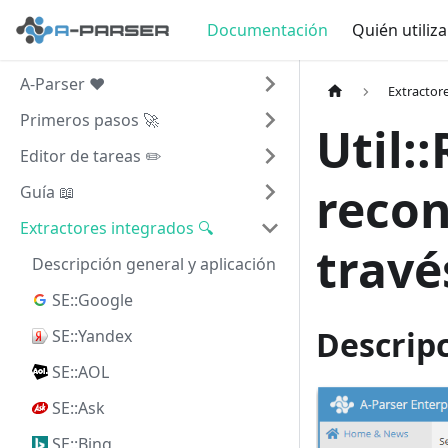
Documentación
Quién utiliz
A-Parser ❤️
Extractor
Primeros pasos 🚀
Util:
Editor de tareas ✏️
recon
Guía 📖
Extractores integrados 🔍
travé
Descripción general y aplicación
SE::Google
Descripc
SE::Yandex
SE::AOL
SE::Ask
SE::Bing