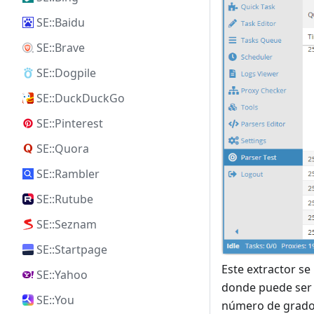
SE::Baidu
SE::Brave
SE::Dogpile
SE::DuckDuckGo
SE::Pinterest
SE::Quora
SE::Rambler
SE::Rutube
SE::Seznam
SE::Startpage
Este extractor s
SE::Yahoo
donde puede ser 
SE::You
número de grados