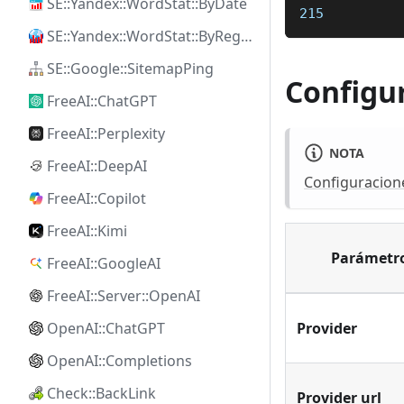
SE::Yandex::WordStat::ByDate
215
SE::Yandex::WordStat::ByRegion
SE::Google::SitemapPing
Configu
FreeAI::ChatGPT
FreeAI::Perplexity
NOTA
FreeAI::DeepAI
Configuracion
FreeAI::Copilot
FreeAI::Kimi
Parámetr
FreeAI::GoogleAI
FreeAI::Server::OpenAI
Provider
OpenAI::ChatGPT
OpenAI::Completions
Check::BackLink
Provider url