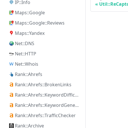
IP::Info
Util::ReCapt
Maps::Google
Maps::Google::Reviews
Maps::Yandex
Net::DNS
Net::HTTP
Net::Whois
Rank::Ahrefs
Rank::Ahrefs::BrokenLinks
Rank::Ahrefs::KeywordDifficulty
Rank::Ahrefs::KeywordGenerator
Rank::Ahrefs::TrafficChecker
Rank::Archive