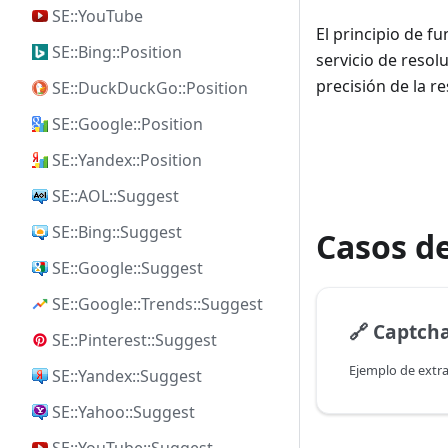
SE::YouTube
El principio de f
SE::Bing::Position
servicio de resol
precisión de la r
SE::DuckDuckGo::Position
SE::Google::Position
SE::Yandex::Position
SE::AOL::Suggest
SE::Bing::Suggest
Casos de
SE::Google::Suggest
SE::Google::Trends::Suggest
🔗
Captcha
SE::Pinterest::Suggest
SE::Yandex::Suggest
SE::Yahoo::Suggest