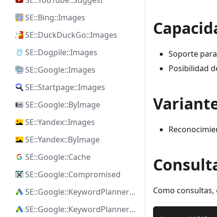
SE::YouTube::Suggest
SE::Bing::Images
Capacid
SE::DuckDuckGo::Images
SE::Dogpile::Images
Soporte para
Posibilidad d
SE::Google::Images
SE::Startpage::Images
Variant
SE::Google::ByImage
SE::Yandex::Images
Reconocimien
SE::Yandex::ByImage
SE::Google::Cache
Consult
SE::Google::Compromised
Como consultas, e
SE::Google::KeywordPlanner::Ideas
SE::Google::KeywordPlanner::SearchVolume