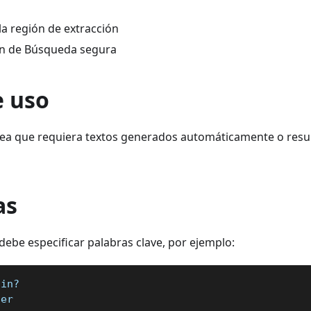
la región de extracción
ón de Búsqueda segura
e uso
rea que requiera textos generados automáticamente o res
as
ebe especificar palabras clave, por ejemplo:
oin?
ser