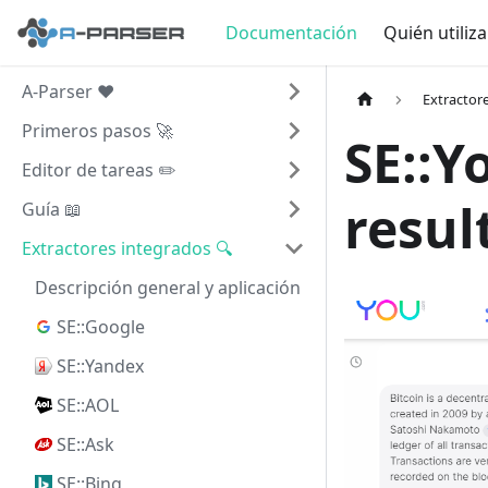
Documentación
Quién utiliz
A-Parser ❤️
Extractor
Primeros pasos 🚀
SE::Y
Editor de tareas ✏️
resul
Guía 📖
Extractores integrados 🔍
Descripción general y aplicación
SE::Google
SE::Yandex
SE::AOL
SE::Ask
SE::Bing