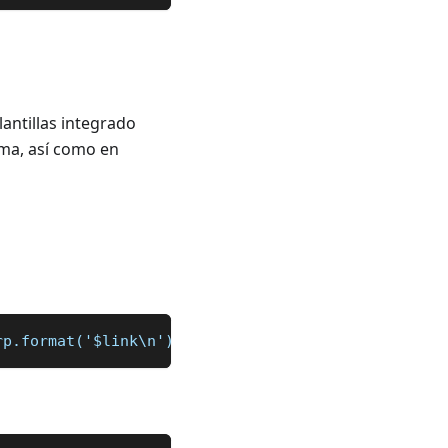
lantillas integrado
rma, así como en
rp.format('$link\n')\n