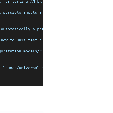
I for testing ANTLR parsers interactively. This ca
l possible inputs and edge cases to ensure that it
-automatically-a-parser
/how-to-unit-test-a-parser-of-a-file
gorization-models/rules/test-parsing
t_launch/universal_agent_user_guides/develop_custo