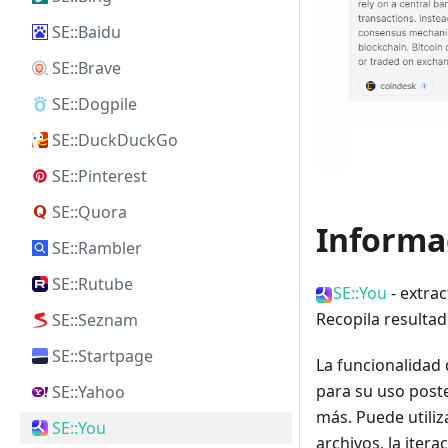
SE::Baidu
SE::Brave
SE::Dogpile
SE::DuckDuckGo
SE::Pinterest
SE::Quora
Informac
SE::Rambler
SE::Rutube
SE::You
- extra
Recopila resulta
SE::Seznam
SE::Startpage
La funcionalidad 
para su uso poste
SE::Yahoo
más. Puede utiliz
SE::You
archivos, la iter