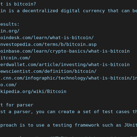
at is bitcoin?
oin is a decentralized digital currency that can b
results:
oin.org/
coindesk.com/learn/what-is-bitcoin/
investopedia.com/terms/b/bitcoin.asp
coinbase.com/learn/crypto-basics/what-is-bitcoin
bitcoin.com/
nerdwallet.com/article/investing/what-is-bitcoin
newscientist.com/definition/bitcoin/
y.cnn.com/infographic/technology/what-is-bitcoin/i
to.com/
ikipedia.org/wiki/Bitcoin
st for parser
est a parser, you can create a set of test cases t
pproach is to use a testing framework such as JUni