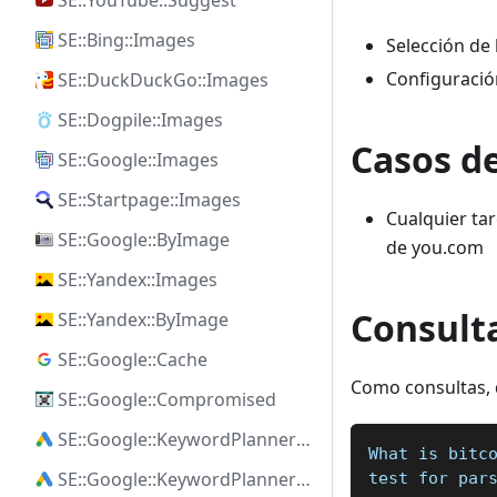
SE::YouTube::Suggest
SE::Bing::Images
Selección de 
Configuraci
SE::DuckDuckGo::Images
SE::Dogpile::Images
Casos d
SE::Google::Images
SE::Startpage::Images
Cualquier ta
SE::Google::ByImage
de you.com
SE::Yandex::Images
Consult
SE::Yandex::ByImage
SE::Google::Cache
Como consultas, d
SE::Google::Compromised
SE::Google::KeywordPlanner::Ideas
What is bitc
SE::Google::KeywordPlanner::SearchVolume
test for par