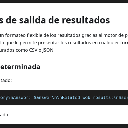
 de salida de resultados
n formateo flexible de los resultados gracias al motor de p
, lo que le permite presentar los resultados en cualquier fo
turados como CSV o JSON
determinada
ltado:
uery\nAnswer: $answer\n\nRelated web results:\n$se
tado: