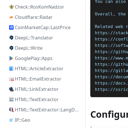
You can also
Check::RosKomNadzor
Overall, the
Cloudflare::Radar
Related web 
CoinMarketCap::LastPrice
https://stac
DeepL::Translator
https://conf
https://soft
DeepL::Write
https://gith
GooglePlay::Apps
https://www.
https://gith
HTML::ArticleExtractor
https://gitl
https://docu
HTML::EmailExtractor
https://docs
HTML::LinkExtractor
https://ssri
HTML::TextExtractor
HTML::TextExtractor::LangDetect
Configu
IP::Geo