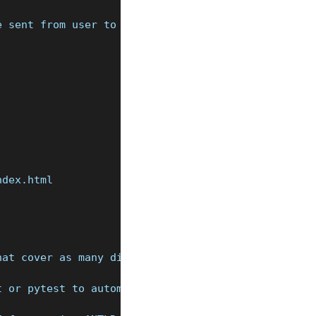
e sent from user to user on the peer-to-peer bitco
ndex.html
hat cover as many different scenarios and edge cas
t or pytest to automate the testing process. These