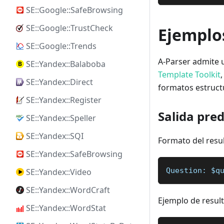
SE::Google::SafeBrowsing
SE::Google::TrustCheck
Ejemplos
SE::Google::Trends
A-Parser admite u
SE::Yandex::Balaboba
Template Toolkit
SE::Yandex::Direct
formatos estruc
SE::Yandex::Register
Salida pre
SE::Yandex::Speller
SE::Yandex::SQI
Formato del resu
SE::Yandex::SafeBrowsing
Question: $q
SE::Yandex::Video
SE::Yandex::WordCraft
Ejemplo de resul
SE::Yandex::WordStat