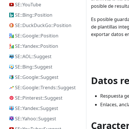
SE::YouTube
posible de result
SE::Bing::Position
Es posible guarda
SE::DuckDuckGo::Position
de plantillas int
exportar datos e
SE::Google::Position
SE::Yandex::Position
SE::AOL::Suggest
SE::Bing::Suggest
SE::Google::Suggest
Datos r
SE::Google::Trends::Suggest
Respuesta ge
SE::Pinterest::Suggest
Enlaces, ancl
SE::Yandex::Suggest
SE::Yahoo::Suggest
Caracter