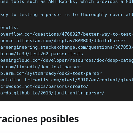
 use tools such as ANTLRWorks, which provides a GU
 key to testing a parser is to thoroughly cover al
results:
koverflow.com/questions/4768927/better-way-to-test
luence.atlassian.com/display/BAMBOO/JUnit+Parser
wareengineering.stackexchange.com/questions/367853
ub.com/tc39/test262-parser-tests
meaningcloud.com/developer/resources/doc/deep-cate
ub.com/linkedin/dex-test-parser
ab.arm.com/systemready/edk2-test-parser
mentation.tricentis.com/qtest/9910/en/content/qtes
.crowdsec.net/docs/parsers/create/
cardo.github.io/2018/junit-antlr-parser/
raciones posibles