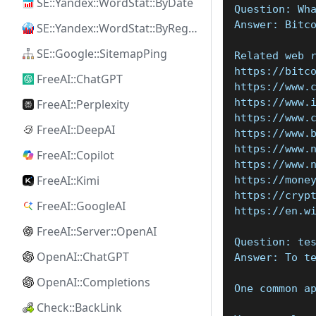
SE::Yandex::WordStat::ByDate
Question: Wh
Answer: Bitc
SE::Yandex::WordStat::ByRegion
SE::Google::SitemapPing
Related web 
https://bitc
FreeAI::ChatGPT
https://www.
https://www.
FreeAI::Perplexity
https://www.
FreeAI::DeepAI
https://www.
https://www.
FreeAI::Copilot
https://www.
FreeAI::Kimi
https://mone
https://cryp
FreeAI::GoogleAI
https://en.w
FreeAI::Server::OpenAI
Question: te
OpenAI::ChatGPT
Answer: To t
OpenAI::Completions
One common a
Check::BackLink