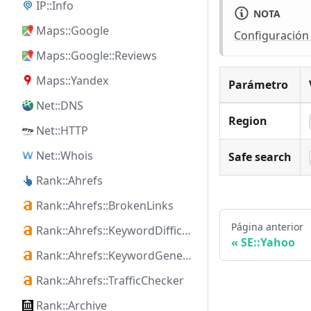
IP::Info
NOTA
Maps::Google
Configuración
Maps::Google::Reviews
Maps::Yandex
Parámetro
Net::DNS
Region
Net::HTTP
Net::Whois
Safe search
Rank::Ahrefs
Rank::Ahrefs::BrokenLinks
Página anterior
Rank::Ahrefs::KeywordDifficulty
SE::Yahoo
Rank::Ahrefs::KeywordGenerator
Rank::Ahrefs::TrafficChecker
Rank::Archive