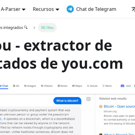
a A-Parser
Recursos
Chat de Telegram
es integrados 🔍
SE::You
ou - extractor de
tados de you.com