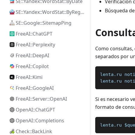
SE::Yandex::WordStat::ByDate
Verificación 
Búsqueda de p
SE::Yandex::WordStat::ByRegion
SE::Google::SitemapPing
Consult
FreeAI::ChatGPT
FreeAI::Perplexity
Como consultas, e
FreeAI::DeepAI
separados por un
FreeAI::Copilot
lenta.ru not
FreeAI::Kimi
lenta.ru not
FreeAI::GoogleAI
FreeAI::Server::OpenAI
Si es necesario ve
formato de consu
OpenAI::ChatGPT
OpenAI::Completions
lenta.ru $qu
Check::BackLink