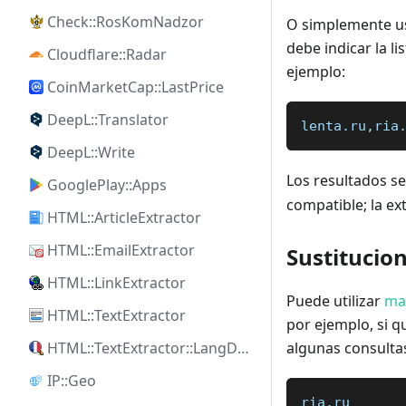
Check::RosKomNadzor
O simplemente usa
debe indicar la l
Cloudflare::Radar
ejemplo:
CoinMarketCap::LastPrice
DeepL::Translator
lenta.ru,ria
DeepL::Write
Los resultados se
GooglePlay::Apps
compatible; la ex
HTML::ArticleExtractor
HTML::EmailExtractor
Sustitucio
HTML::LinkExtractor
Puede utilizar
ma
HTML::TextExtractor
por ejemplo, si q
HTML::TextExtractor::LangDetect
algunas consultas
IP::Geo
ria.ru