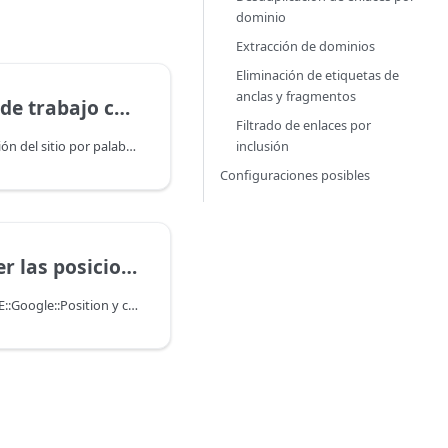
dominio
Extracción de dominios
Eliminación de etiquetas de
anclas y fragmentos
on SE::Google::Position
Filtrado de enlaces por
inclusión
Determinación de la posición del sitio por palabra clave, tal como en el navegador del usuario
Configuraciones posibles
nes por palabras clave?
Conociendo el extractor SE::Google::Position y comprobando en qué lugar de los resultados de búsqueda se encuentra la palabra clave