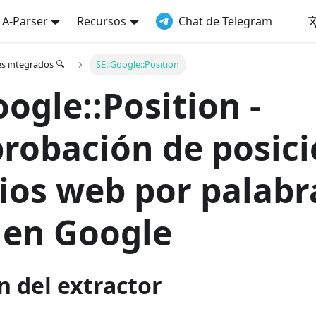
a A-Parser
Recursos
Chat de Telegram
es integrados 🔍
SE::Google::Position
oogle::Position -
obación de posici
tios web por palabr
 en Google
 del extractor