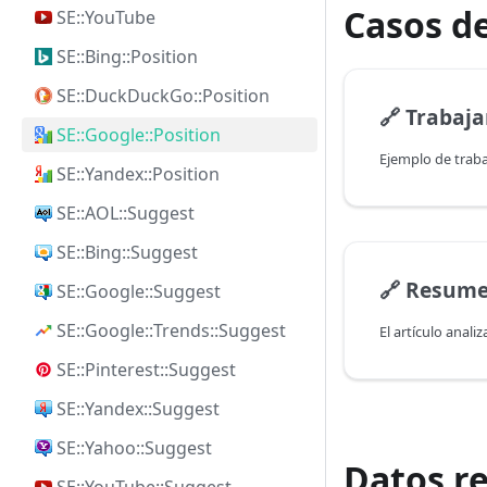
Casos de
SE::YouTube
SE::Bing::Position
SE::DuckDuckGo::Position
🔗
Trabajan
SE::Google::Position
SE::Yandex::Position
SE::AOL::Suggest
SE::Bing::Suggest
🔗
Resumen de
SE::Google::Suggest
SE::Google::Trends::Suggest
SE::Pinterest::Suggest
SE::Yandex::Suggest
SE::Yahoo::Suggest
Datos r