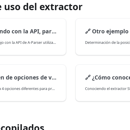
 uso del extractor
do con la API, parte 1
🔗
Otro ejemplo de trabajo c
Ejemplo de trabajo con la API de A-Parser utilizando el extractor de posiciones SE::Google::Position
 opciones de visualización
🔗
¿Cómo conocer las posicio
El artículo analiza 4 opciones diferentes para presentar el resultado: texto, CSV, JSON, HTML
ecopilados