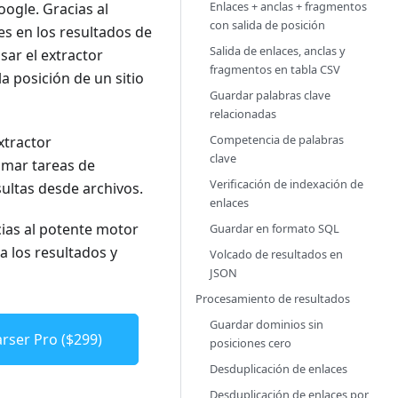
Enlaces + anclas + fragmentos
oogle. Gracias al
con salida de posición
es en los resultados de
Salida de enlaces, anclas y
ar el extractor
fragmentos en tabla CSV
la posición de un sitio
Guardar palabras clave
relacionadas
Competencia de palabras
xtractor
clave
amar tareas de
Verificación de indexación de
ultas desde archivos.
enlaces
cias al potente motor
Guardar en formato SQL
 a los resultados y
Volcado de resultados en
JSON
Procesamiento de resultados
Guardar dominios sin
rser Pro ($299)
posiciones cero
Desduplicación de enlaces
Desduplicación de enlaces por