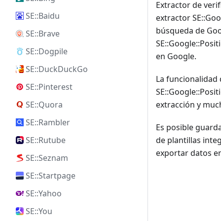
Extractor de veri
SE::Baidu
extractor SE::Goo
búsqueda de Googl
SE::Brave
SE::Google::Posit
SE::Dogpile
en Google.
SE::DuckDuckGo
La funcionalidad 
SE::Pinterest
SE::Google::Posit
SE::Quora
extracción y much
SE::Rambler
Es posible guarda
SE::Rutube
de plantillas int
exportar datos e
SE::Seznam
SE::Startpage
SE::Yahoo
SE::You