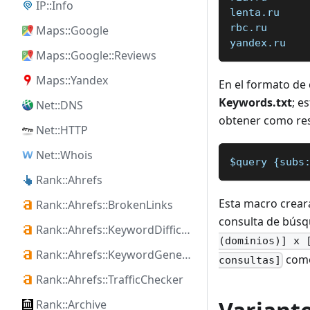
IP::Info
lenta.ru
rbc.ru
Maps::Google
yandex.ru
Maps::Google::Reviews
Maps::Yandex
En el formato de 
Keywords.txt
; e
Net::DNS
obtener como res
Net::HTTP
Net::Whois
$query {subs
Rank::Ahrefs
Esta macro crear
Rank::Ahrefs::BrokenLinks
consulta de búsqu
Rank::Ahrefs::KeywordDifficulty
(dominios)] x 
Rank::Ahrefs::KeywordGenerator
como
consultas]
Rank::Ahrefs::TrafficChecker
Rank::Archive