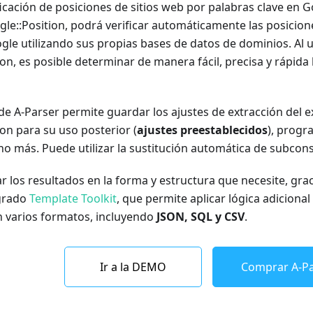
ficación de posiciones de sitios web por palabras clave en G
gle::Position, podrá verificar automáticamente las posicion
e utilizando sus propias bases de datos de dominios. Al us
ion, es posible determinar de manera fácil, precisa y rápida 
de A-Parser permite guardar los ajustes de extracción del e
ion para su uso posterior (
ajustes preestablecidos
), progr
o más. Puede utilizar la sustitución automática de subcons
r los resultados en la forma y estructura que necesite, gra
egrado
Template Toolkit
, que permite aplicar lógica adicional
n varios formatos, incluyendo
JSON, SQL y CSV
.
Ir a la DEMO
Comprar A-Pa