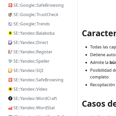
SE::Google::SafeBrowsing
SE::Google::TrustCheck
SE::Google::Trends
Caracter
SE::Yandex::Balaboba
SE::Yandex::Direct
Todas las ca
SE::Yandex::Register
Detiene autom
SE::Yandex::Speller
Admite la
bú
Posibilidad 
SE::Yandex::SQI
completo
SE::Yandex::SafeBrowsing
Recopilación 
SE::Yandex::Video
SE::Yandex::WordCraft
Casos d
SE::Yandex::WordStat