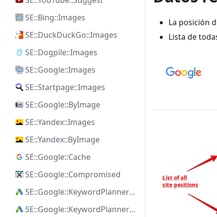
SE::YouTube::Suggest
SE::Bing::Images
La posición de
SE::DuckDuckGo::Images
Lista de toda
SE::Dogpile::Images
SE::Google::Images
SE::Startpage::Images
SE::Google::ByImage
SE::Yandex::Images
SE::Yandex::ByImage
SE::Google::Cache
SE::Google::Compromised
SE::Google::KeywordPlanner::Ideas
SE::Google::KeywordPlanner::SearchVolume