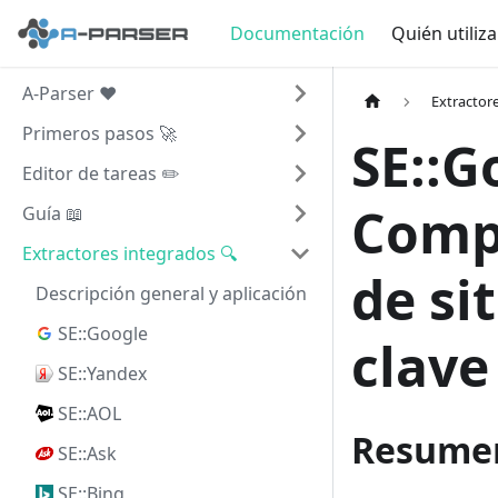
Documentación
Quién utiliz
A-Parser ❤️
Extractor
Primeros pasos 🚀
SE::G
Editor de tareas ✏️
Compr
Guía 📖
Extractores integrados 🔍
de si
Descripción general y aplicación
SE::Google
clave
SE::Yandex
SE::AOL
Resumen
SE::Ask
SE::Bing