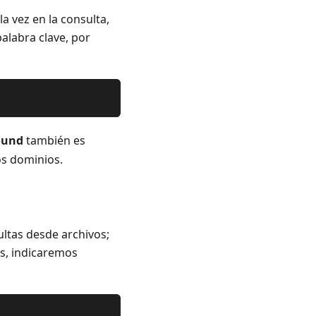
a vez en la consulta,
palabra clave, por
ound
también es
os dominios.
ltas desde archivos;
es, indicaremos