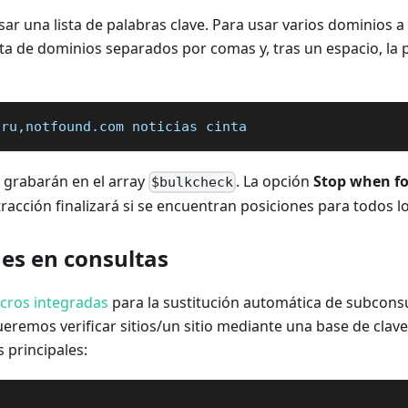
r una lista de palabras clave. Para usar varios dominios a l
ista de dominios separados por comas y, tras un espacio, la 
.ru,notfound.com noticias cinta
 grabarán en el array
. La opción
Stop when f
$bulkcheck
tracción finalizará si se encuentran posiciones para todos l
nes en consultas
cros integradas
para la sustitución automática de subconsu
ueremos verificar sitios/un sitio mediante una base de clav
 principales: