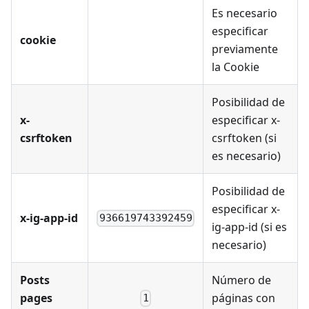
Es necesario
especificar
cookie
previamente
la Cookie
Posibilidad de
x-
especificar x-
csrftoken
csrftoken (si
es necesario)
Posibilidad de
especificar x-
x-ig-app-id
936619743392459
ig-app-id (si es
necesario)
Posts
Número de
pages
páginas con
1