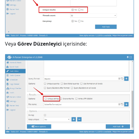
Veya
Görev Düzenleyici
içerisinde: