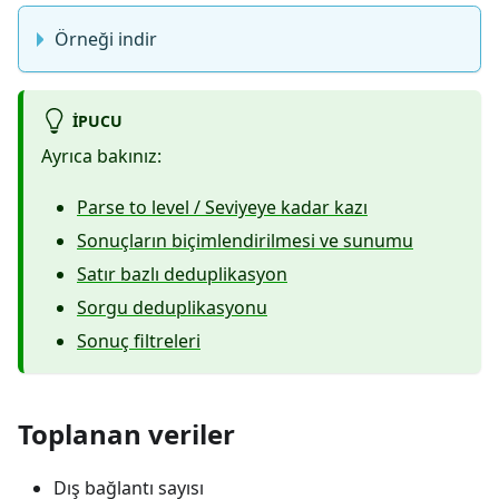
Örneği indir
IPUCU
Ayrıca bakınız:
Parse to level / Seviyeye kadar kazı
Sonuçların biçimlendirilmesi ve sunumu
Satır bazlı deduplikasyon
Sorgu deduplikasyonu
Sonuç filtreleri
Toplanan veriler
Dış bağlantı sayısı