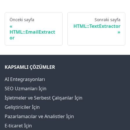
Önceki sayfa
Sonraki sayfa
HTML::TextExtractor
HTML::EmailExtract
or
KAPSAMLI ÇÖZÜMLER
AI Entegrasyonları
SEO Uzmanları İçin
İşletmeler ve Serbest Çalışanlar İçin
Geliştiriciler İçin
Pazarlamacılar ve Analistler İçin
E-ticaret İçin