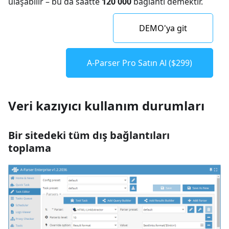
ulaşabilir – bu da saatte
120 000
bağlantı demektir.
DEMO'ya git
A-Parser Pro Satın Al ($299)
Veri kazıyıcı kullanım durumları
Bir sitedeki tüm dış bağlantıları
toplama