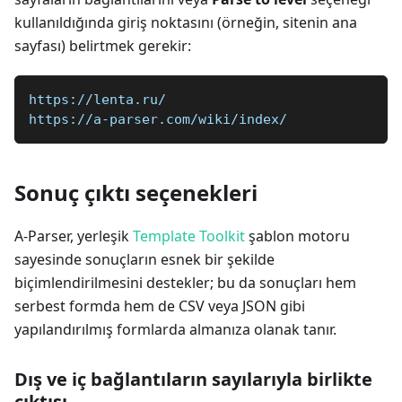
kullanıldığında giriş noktasını (örneğin, sitenin ana
sayfası) belirtmek gerekir:
https://lenta.ru/
https://a-parser.com/wiki/index/
Sonuç çıktı seçenekleri
A-Parser, yerleşik
Template Toolkit
şablon motoru
sayesinde sonuçların esnek bir şekilde
biçimlendirilmesini destekler; bu da sonuçları hem
serbest formda hem de CSV veya JSON gibi
yapılandırılmış formlarda almanıza olanak tanır.
Dış ve iç bağlantıların sayılarıyla birlikte
çıktısı