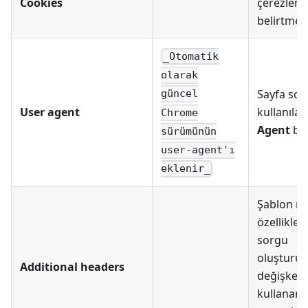
Cookies
çerezleri 
belirtme 
_Otomatik
olarak
Sayfa sor
güncel
User agent
kullanıla
Chrome
Agent
baş
sürümünün
user-agent'ı
eklenir_
Şablon m
özellikleri
sorgu
oluşturuc
Additional headers
değişkenl
kullanara