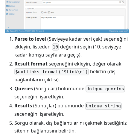
Parse to level
(Seviyeye kadar veri çek) seçeneğini
ekleyin, listeden
değerini seçin (10. seviyeye
10
kadar komşu sayfalara geçiş).
Result format
seçeneğini ekleyin, değer olarak
belirtin (dış
$extlinks.format('$link\n')
bağlantıların çıktısı).
Queries
(Sorgular) bölümünde
Unique queries
seçeneğini işaretleyin.
Results
(Sonuçlar) bölümünde
Unique string
seçeneğini işaretleyin.
Sorgu olarak, dış bağlantılarını çekmek istediğiniz
sitenin bağlantısını belirtin.