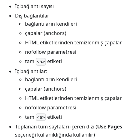
İç bağlantı sayısı
Dış bağlantılar:
bağlantıların kendileri
çapalar (anchors)
HTML etiketlerinden temizlenmiş çapalar
nofollow parametresi
tam
etiketi
<a>
İç bağlantılar:
bağlantıların kendileri
çapalar (anchors)
HTML etiketlerinden temizlenmiş çapalar
nofollow parametresi
tam
etiketi
<a>
Toplanan tüm sayfaları içeren dizi (
Use Pages
seçeneği kullanıldığında kullanılır)