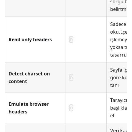
sorgu başl
belirtme 
Sadece ba
oku. İçeri
Read only headers
işlemeye 
☐
yoksa tra
tasarrufu
Sayfa içer
Detect charset on
göre kod
☐
content
tanı
Tarayıcı
Emulate browser
başlıkların
☐
headers
et
Veri kazıy