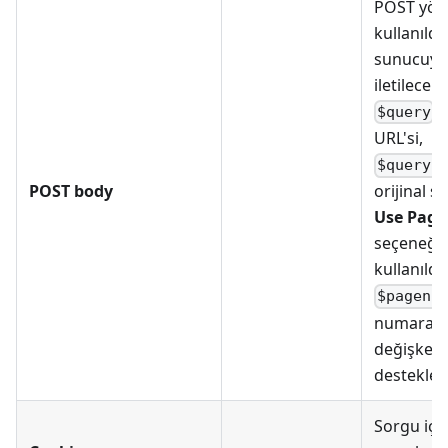
POST yön
kullanıldı
sunucuya
iletilecek 
–
$query
URL'si,
$query.
POST body
orijinal s
Use Page
seçeneği
kullanıldı
$pagenu
numarası
değişkenl
destekler.
Sorgu içi