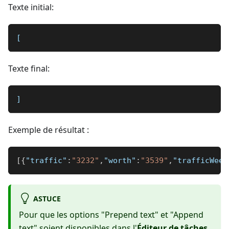
Texte initial:
[
Texte final:
]
Exemple de résultat :
[
{
"traffic"
:
"3232"
,
"worth"
:
"3539"
,
"trafficWeek
ASTUCE
Pour que les options "Prepend text" et "Append
text" soient disponibles dans l'
Éditeur de tâches
,