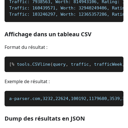
Traffic: 7938563, Worth: 814943106, Rating: 10
Traffic: 160439571, Worth: 32940249406, Rating
Traffic: 103246297, Worth: 12365357286, Rating
Affichage dans un tableau CSV
Format du résultat :
[
%
 tools
.
CSVline
(
query
,
 traffic
,
 trafficWeek
,
 
Exemple de résultat :
a-parser.com,3232,22624,100192,1179680,3539,30
Dump des résultats en JSON