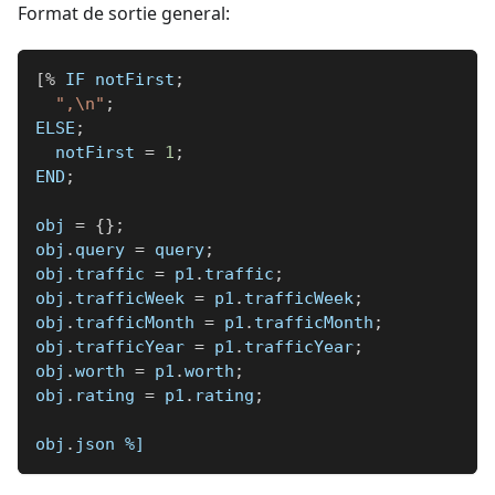
Format de sortie general:
[
%
 IF notFirst
;
",\n"
;
ELSE
;
  notFirst 
=
1
;
END
;
obj 
=
{
}
;
obj
.
query 
=
 query
;
obj
.
traffic 
=
 p1
.
traffic
;
obj
.
trafficWeek 
=
 p1
.
trafficWeek
;
obj
.
trafficMonth 
=
 p1
.
trafficMonth
;
obj
.
trafficYear 
=
 p1
.
trafficYear
;
obj
.
worth 
=
 p1
.
worth
;
obj
.
rating 
=
 p1
.
rating
;
obj
.
json 
%]