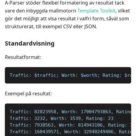
A-Parser stöder flexibel formatering av resultat tack
vare den inbyggda mallmotorn
Template Toolkit
, vilket
gör det möjligt att visa resultat i valfri form, såväl som
strukturerat, till exempel CSV eller JSON.
Standardvisning
Resultatformat:
Traffic: $traffic; Worth: $worth; Rating: $rat
Exempel på resultat:
Traffic: 82823958, Worth: 17004793863, Rating:
Traffic: 3232, Worth: 3539, Rating: 23  
Traffic: 7938563, Worth: 814943106, Rating: 10
Traffic: 160439571, Worth: 32940249406, Rating