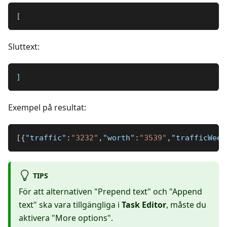
[
Sluttext:
]
Exempel på resultat:
[
{
"traffic"
:
"3232"
,
"worth"
:
"3539"
,
"trafficWeek
TIPS
För att alternativen "Prepend text" och "Append
text" ska vara tillgängliga i
Task Editor
, måste du
aktivera "More options".