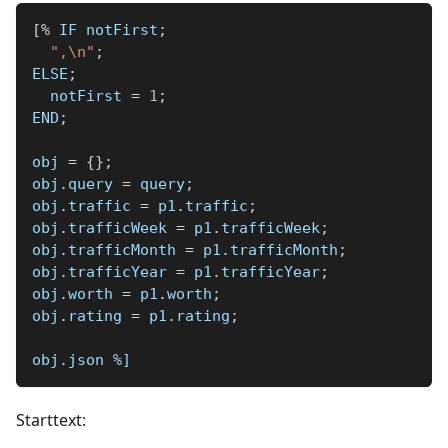
[
%
 IF notFirst
;
",\n"
;
ELSE
;
  notFirst 
=
1
;
END
;
obj 
=
{
}
;
obj
.
query 
=
 query
;
obj
.
traffic 
=
 p1
.
traffic
;
obj
.
trafficWeek 
=
 p1
.
trafficWeek
;
obj
.
trafficMonth 
=
 p1
.
trafficMonth
;
obj
.
trafficYear 
=
 p1
.
trafficYear
;
obj
.
worth 
=
 p1
.
worth
;
obj
.
rating 
=
 p1
.
rating
;
obj
.
json 
%]
Starttext: