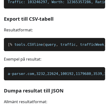
Traffic: 103246297, Worth: 12365357286, Rating
Export till CSV-tabell
Resultatformat:
[
%
 tools
.
CSVline
(
query
,
 traffic
,
 trafficWeek
,
 
Exempel på resultat:
a-parser.com,3232,22624,100192,1179680,3539,30
Dumpa resultat till JSON
Allmänt resultatformat: