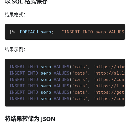
以 SQL 格式保存
结果格式：
[
%
  FOREACH serp
;
"INSERT INTO serp VALUES('
结果示例：
INSERT
INTO
 serp 
VALUES
(
'cats'
,
'https://pixy.
INSERT
INTO
 serp 
VALUES
(
'cats'
,
'http://s1.1zo
INSERT
INTO
 serp 
VALUES
(
'cats'
,
'https://cdn.h
INSERT
INTO
 serp 
VALUES
(
'cats'
,
'https://i.art
INSERT
INTO
 serp 
VALUES
(
'cats'
,
'https://get.w
INSERT
INTO
 serp 
VALUES
(
'cats'
,
'https://cdn.w
将结果转储为 JSON