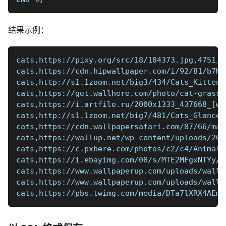
结果示例：
cats,https://pixy.org/src/18/184373.jpg,4751,3
cats,https://cdn.hipwallpaper.com/i/92/81/b7KS
cats,http://s1.1zoom.net/big3/434/Cats_Kittens
cats,https://get.wallhere.com/photo/cat-grass-
cats,https://i.artfile.ru/2000x1333_437668_[w
cats,http://s1.1zoom.net/big7/481/Cats_Glance_
cats,https://cdn.wallpapersafari.com/87/66/mac
cats,https://wallup.net/wp-content/uploads/201
cats,https://c.pxhere.com/photos/c2/c4/Animals
cats,https://i.ebayimg.com/00/s/MTE2MFgxNTYy/z
cats,https://www.wallpaperup.com/uploads/wallp
cats,https://www.wallpaperup.com/uploads/wallp
cats,https://pbs.twimg.com/media/DTa7lXRX4AEm_