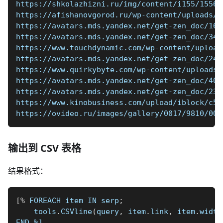
https://shkolazhizni.ru/img/content/i155/15564
https://afishanovgorod.ru/wp-content/uploads/2
https://avatars.mds.yandex.net/get-zen_doc/161
https://avatars.mds.yandex.net/get-zen_doc/344
https://www.touchdynamic.com/wp-content/upload
https://avatars.mds.yandex.net/get-zen_doc/245
https://www.quirkybyte.com/wp-content/uploads/
https://avatars.mds.yandex.net/get-zen_doc/404
https://avatars.mds.yandex.net/get-zen_doc/235
https://www.kinobusiness.com/upload/iblock/c5b
https://ovideo.ru/images/gallery/0017/9810/004
输出到 CSV 表格
结果格式：
[
%
 FOREACH item IN serp
;
    tools
.
CSVline
(
query
,
 item
.
link
,
 item
.
width
END 
%]