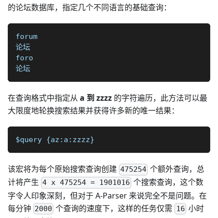
的论坛数据库，指定几个不同语言的基础查询：
forum
论坛
foro
论坛
在查询格式中指定从
a 到 zzzz
的字符遍历，此方法可以最
大限度地轮换搜索结果并获得许多新的唯一结果：
$query {az:a:zzzz}
该宏将为每个原始搜索查询创建
个额外查询，总
475254
计将产生
个搜索查询，这个数
4 x 475254 = 1901016
字令人印象深刻，但对于 A-Parser 来说完全不是问题。在
每分钟
个查询的速度下，这样的任务仅需
小时
2000
16