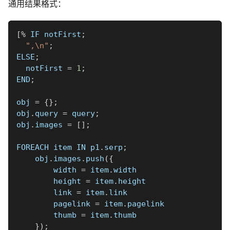
通用结果格式：
[
%
 IF notFirst
;
",\n"
;
ELSE
;
  notFirst 
=
1
;
END
;
obj 
=
{
}
;
obj
.
query 
=
 query
;
obj
.
images 
=
[
]
;
FOREACH item IN p1
.
serp
;
    obj
.
images
.
push
(
{
        width 
=
 item
.
width
        height 
=
 item
.
height
        link 
=
 item
.
link
        pagelink 
=
 item
.
pagelink
        thumb 
=
 item
.
thumb
}
)
;