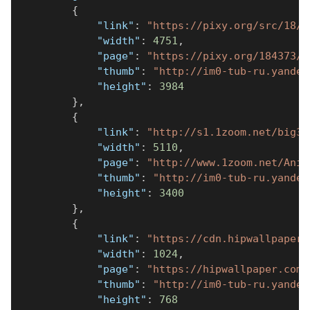
{
"link"
:
"https://pixy.org/src/18/1
"width"
:
4751
,
"page"
:
"https://pixy.org/184373/"
"thumb"
:
"http://im0-tub-ru.yandex
"height"
:
3984
}
,
{
"link"
:
"http://s1.1zoom.net/big3/
"width"
:
5110
,
"page"
:
"http://www.1zoom.net/Anim
"thumb"
:
"http://im0-tub-ru.yandex
"height"
:
3400
}
,
{
"link"
:
"https://cdn.hipwallpaper.
"width"
:
1024
,
"page"
:
"https://hipwallpaper.com/
"thumb"
:
"http://im0-tub-ru.yandex
"height"
:
768