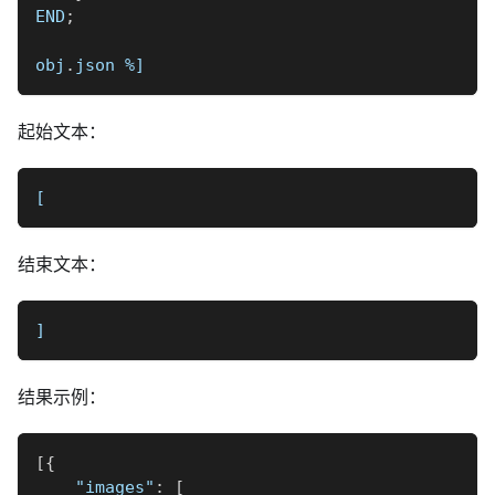
END
;
obj
.
json 
%]
起始文本：
[
结束文本：
]
结果示例：
[
{
"images"
:
[