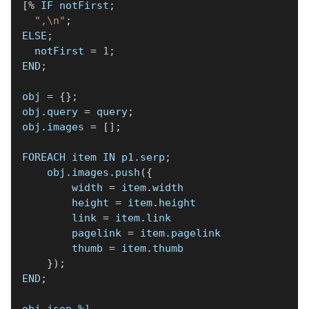
[
%
 IF notFirst
;
",\n"
;
ELSE
;
  notFirst 
=
1
;
END
;
obj 
=
{
}
;
obj
.
query 
=
 query
;
obj
.
images 
=
[
]
;
FOREACH item IN p1
.
serp
;
    obj
.
images
.
push
(
{
        width 
=
 item
.
width
        height 
=
 item
.
height
        link 
=
 item
.
link
        pagelink 
=
 item
.
pagelink
        thumb 
=
 item
.
thumb
}
)
;
END
;