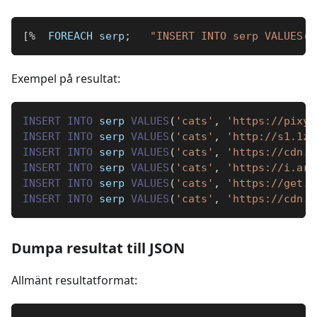
[
%
  FOREACH serp
;
"INSERT INTO serp VALUES('
Exempel på resultat:
INSERT
INTO
 serp 
VALUES
(
'cats'
,
'https://pixy.
INSERT
INTO
 serp 
VALUES
(
'cats'
,
'http://s1.1zo
INSERT
INTO
 serp 
VALUES
(
'cats'
,
'https://cdn.h
INSERT
INTO
 serp 
VALUES
(
'cats'
,
'https://i.art
INSERT
INTO
 serp 
VALUES
(
'cats'
,
'https://get.w
INSERT
INTO
 serp 
VALUES
(
'cats'
,
'https://cdn.w
Dumpa resultat till JSON
Allmänt resultatformat: