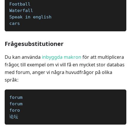
Football  
Waterfall  
Speak in english   
cars
Frågesubstitutioner
Du kan använda
inbyggda makron
för att multiplicera
frågor, till exempel om vi vill få en mycket stor databas
med forum, anger vi några huvudfrågor på olika
språk:
forum
forum
foro
论坛