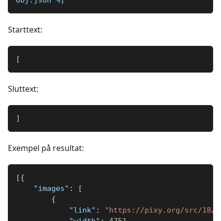
obj
.
json 
%]
Starttext:
[
Sluttext:
]
Exempel på resultat:
[
{
"images"
:
[
{
"link"
:
"https://pixy.org/src/18/1