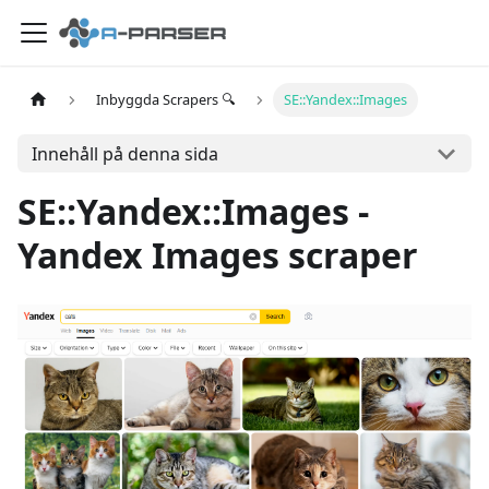
Inbyggda Scrapers 🔍
SE::Yandex::Images
Innehåll på denna sida
SE::Yandex::Images -
Yandex Images scraper