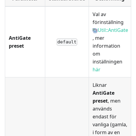
Val av
förinställning
Util::AntiGate
AntiGate
, mer
default
preset
information
om
inställningen
här
Liknar
AntiGate
preset
, men
används
endast för
vanliga (gamla,
i form av en