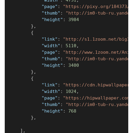
"width"
:
4751
,
"page"
:
"https://pixy.org/184373/"
"thumb"
:
"http://im0-tub-ru.yandex
"height"
:
3984
}
,
{
"link"
:
"http://s1.1zoom.net/big3/
"width"
:
5110
,
"page"
:
"http://www.1zoom.net/Anim
"thumb"
:
"http://im0-tub-ru.yandex
"height"
:
3400
}
,
{
"link"
:
"https://cdn.hipwallpaper.
"width"
:
1024
,
"page"
:
"https://hipwallpaper.com/
"thumb"
:
"http://im0-tub-ru.yandex
"height"
:
768
}
,
]
,