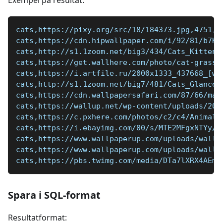
Exempel på resultat:
cats,https://pixy.org/src/18/184373.jpg,4751,3
cats,https://cdn.hipwallpaper.com/i/92/81/b7KS
cats,http://s1.1zoom.net/big3/434/Cats_Kittens
cats,https://get.wallhere.com/photo/cat-grass-
cats,https://i.artfile.ru/2000x1333_437668_[ww
cats,http://s1.1zoom.net/big7/481/Cats_Glance_
cats,https://cdn.wallpapersafari.com/87/66/mac
cats,https://wallup.net/wp-content/uploads/201
cats,https://c.pxhere.com/photos/c2/c4/Animals
cats,https://i.ebayimg.com/00/s/MTE2MFgxNTYy/z
cats,https://www.wallpaperup.com/uploads/wallp
cats,https://www.wallpaperup.com/uploads/wallp
cats,https://pbs.twimg.com/media/DTa7lXRX4AEm_
Spara i SQL-format
Resultatformat: