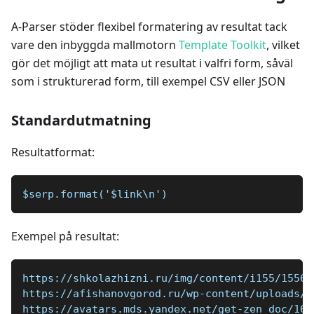
A-Parser stöder flexibel formatering av resultat tack
vare den inbyggda mallmotorn
Template Toolkit
, vilket
gör det möjligt att mata ut resultat i valfri form, såväl
som i strukturerad form, till exempel CSV eller JSON
Standardutmatning
Resultatformat:
$serp.format('$link\n')
Exempel på resultat:
https://shkolazhizni.ru/img/content/i155/15564
https://afishanovgorod.ru/wp-content/uploads/2
https://avatars.mds.yandex.net/get-zen_doc/161