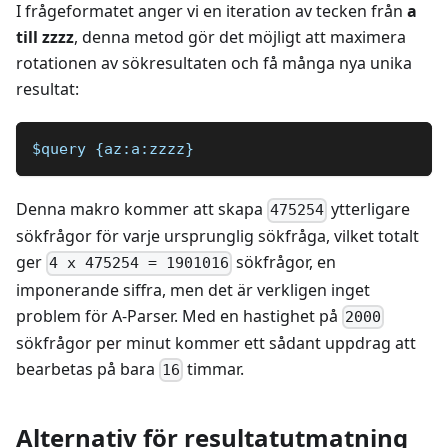
I frågeformatet anger vi en iteration av tecken från
a
till zzzz
, denna metod gör det möjligt att maximera
rotationen av sökresultaten och få många nya unika
resultat:
$query {az:a:zzzz}
Denna makro kommer att skapa
ytterligare
475254
sökfrågor för varje ursprunglig sökfråga, vilket totalt
ger
sökfrågor, en
4 x 475254 = 1901016
imponerande siffra, men det är verkligen inget
problem för A-Parser. Med en hastighet på
2000
sökfrågor per minut kommer ett sådant uppdrag att
bearbetas på bara
timmar.
16
Alternativ för resultatutmatning