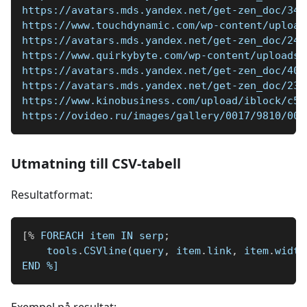
https://avatars.mds.yandex.net/get-zen_doc/344
https://www.touchdynamic.com/wp-content/upload
https://avatars.mds.yandex.net/get-zen_doc/245
https://www.quirkybyte.com/wp-content/uploads/
https://avatars.mds.yandex.net/get-zen_doc/404
https://avatars.mds.yandex.net/get-zen_doc/235
https://www.kinobusiness.com/upload/iblock/c5b
https://ovideo.ru/images/gallery/0017/9810/004
Utmatning till CSV-tabell
Resultatformat:
[
%
 FOREACH item IN serp
;
    tools
.
CSVline
(
query
,
 item
.
link
,
 item
.
width
END 
%]