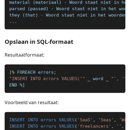
material (materiaal) - Woord staat niet in het
parsed (passed) - Woord staat niet in het woor
they (that) - Woord staat niet in het woordenb
...
Opslaan in SQL-formaat
Resultaatformaat:
[
%
 FOREACH errors
;
"INSERT INTO errors VALUES('"
_
 word 
_
"', '"
END 
%]
Voorbeeld van resultaat:
INSERT
INTO
errors
VALUES
(
'SaaS'
,
'Seas'
,
'Woo
INSERT
INTO
errors
VALUES
(
'freelancers'
,
''
,
'