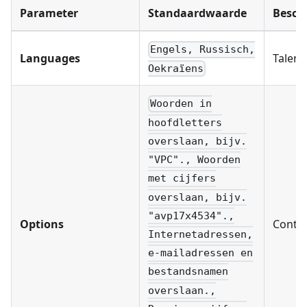
Parameter
Standaardwaarde
Beschr
Engels, Russisch,
Languages
Talen 
Oekraïens
Woorden in
hoofdletters
overslaan, bijv.
"VPC"., Woorden
met cijfers
overslaan, bijv.
"avp17x4534".,
Options
Contro
Internetadressen,
e-mailadressen en
bestandsnamen
overslaan.,