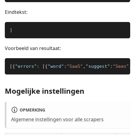
Eindtekst:
]
Voorbeeld van resultaat:
[
{
"errors"
:
[
{
"word"
:
"SaaS"
,
"suggest"
:
"Seas"
,
"
Mogelijke instellingen
OPMERKING
Algemene instellingen voor alle scrapers