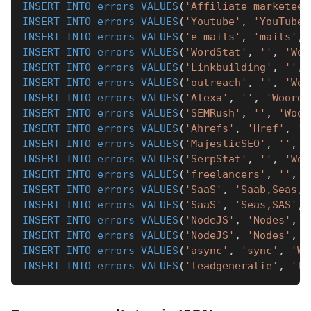
INSERT
INTO
errors
VALUES
(
'Affiliate marketeer
INSERT
INTO
errors
VALUES
(
'Youtube'
,
'YouTube'
INSERT
INTO
errors
VALUES
(
'e-mails'
,
'mails'
,
INSERT
INTO
errors
VALUES
(
'WordStat'
,
''
,
'Woo
INSERT
INTO
errors
VALUES
(
'Linkbuilding'
,
''
,
INSERT
INTO
errors
VALUES
(
'outreach'
,
''
,
'Woo
INSERT
INTO
errors
VALUES
(
'Alexa'
,
''
,
'Woord 
INSERT
INTO
errors
VALUES
(
'SEMRush'
,
''
,
'Woor
INSERT
INTO
errors
VALUES
(
'Ahrefs'
,
'Href'
,
'W
INSERT
INTO
errors
VALUES
(
'MajesticSEO'
,
''
,
'
INSERT
INTO
errors
VALUES
(
'SerpStat'
,
''
,
'Woo
INSERT
INTO
errors
VALUES
(
'freelancers'
,
''
,
'
INSERT
INTO
errors
VALUES
(
'SaaS'
,
'Saab,Seas,S
INSERT
INTO
errors
VALUES
(
'SaaS'
,
'Seas,SAS'
,
INSERT
INTO
errors
VALUES
(
'NodeJS'
,
'Nodes'
,
'
INSERT
INTO
errors
VALUES
(
'NodeJS'
,
'Nodes'
,
'
INSERT
INTO
errors
VALUES
(
'async'
,
'sync'
,
'Wo
INSERT
INTO
errors
VALUES
(
'leadgeneratie'
,
'le