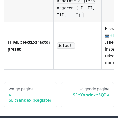
Romeinse cijfers
negeren ("I, II,
III, ...").
Preset
HTML
HTML::TextExtractor
. Hier
default
preset
instel
tekste
opgev
Vorige pagina
Volgende pagina
SE::Yandex::SQI
SE::Yandex::Register