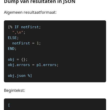
Dump van resultaten in JSON
Algemeen resultaatformaat:
[
%
 IF notFirst
;
",\n"
;
ELSE
;
  notFirst 
=
1
;
END
;
obj 
=
{
}
;
obj
.
errors 
=
 p1
.
errors
;
obj
.
json 
%]
Begintekst:
[