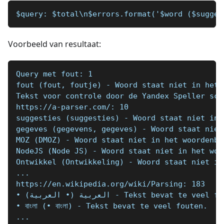
$query: $total\n$errors.format('$word ($sugges
Voorbeeld van resultaat:
Query met fout: 1
fout (fout, foutje) - Woord staat niet in het 
Tekst voor controle door de Yandex Speller scr
https://a-parser.com/: 10
suggesties (suggesties) - Woord staat niet in 
gegeves (gegevens, gegeves) - Woord staat niet
MOZ (DMOZ) - Woord staat niet in het woordenbo
NodeJS (Node JS) - Woord staat niet in het woo
Ontwikkel (Ontwikkeling) - Woord staat niet in
...
https://en.wikipedia.org/wiki/Parsing: 183
• العربية (• العربية) - Tekst bevat te vee
• বাংলা (• বাংলা) - Tekst bevat te veel fouten.
...