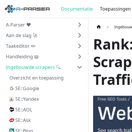
Documentatie
Toepassingen
A-Parser ❤️
Ingebouwd
Aan de slag 🚀
Rank:
Taakeditor ✏️
Scrap
Handleiding 📖
Ingebouwde scrapers 🔍
Traff
Overzicht en toepassing
SE::Google
SE::Yandex
SE::AOL
SE::Ask
SE::Bing