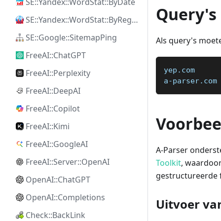
SE::Yandex::WordStat::ByDate
Query's
SE::Yandex::WordStat::ByRegion
SE::Google::SitemapPing
Als query's moet
FreeAI::ChatGPT
yep.com
FreeAI::Perplexity
a-parser.com
FreeAI::DeepAI
FreeAI::Copilot
Voorbee
FreeAI::Kimi
FreeAI::GoogleAI
A-Parser onderst
FreeAI::Server::OpenAI
Toolkit
, waardoor
gestructureerde 
OpenAI::ChatGPT
OpenAI::Completions
Uitvoer va
Check::BackLink