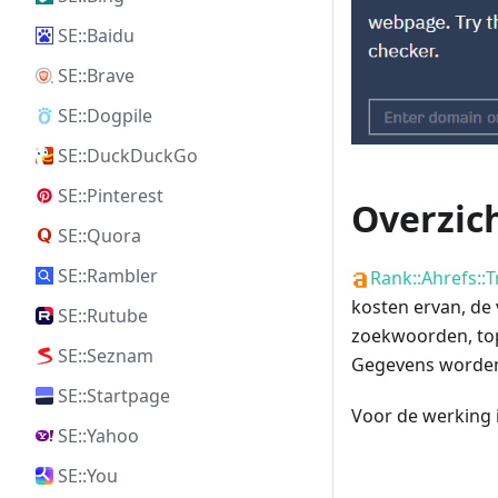
SE::Baidu
SE::Brave
SE::Dogpile
SE::DuckDuckGo
SE::Pinterest
Overzich
SE::Quora
SE::Rambler
Rank::Ahrefs::T
kosten ervan, de
SE::Rutube
zoekwoorden, top
SE::Seznam
Gegevens worden
SE::Startpage
Voor de werking 
SE::Yahoo
SE::You