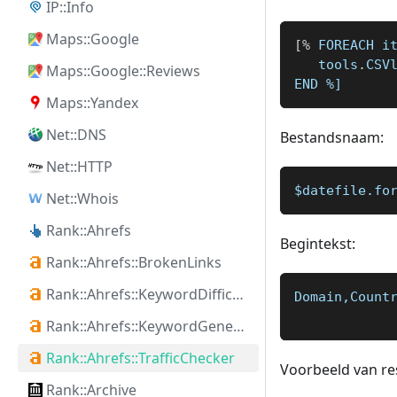
IP::Info
Maps::Google
[
%
 FOREACH i
   tools
.
CSV
Maps::Google::Reviews
END 
%]
Maps::Yandex
Net::DNS
Bestandsnaam:
Net::HTTP
$datefile.fo
Net::Whois
Rank::Ahrefs
Begintekst:
Rank::Ahrefs::BrokenLinks
Rank::Ahrefs::KeywordDifficulty
Domain,Count
Rank::Ahrefs::KeywordGenerator
Rank::Ahrefs::TrafficChecker
Voorbeeld van res
Rank::Archive