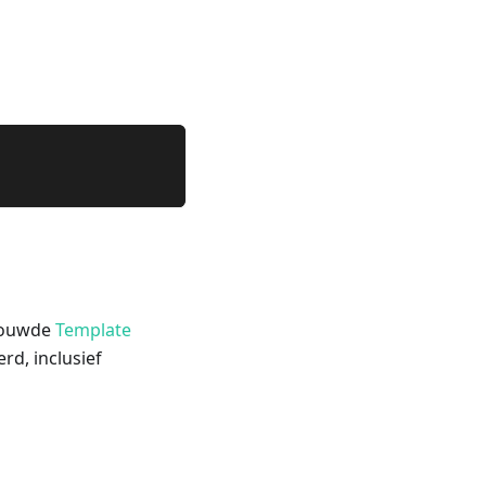
ebouwde
Template
d, inclusief