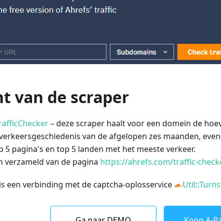
t van de scraper
rafficChecker
– deze scraper haalt voor een domein de hoev
 verkeersgeschiedenis van de afgelopen zes maanden, evena
 5 pagina's en top 5 landen met het meeste verkeer.
 verzameld van de pagina
https://ahrefs.com/traffic-check
is een verbinding met de captcha-oplosservice
Util::Turns
Ga naar DEMO
Koop A-Pa