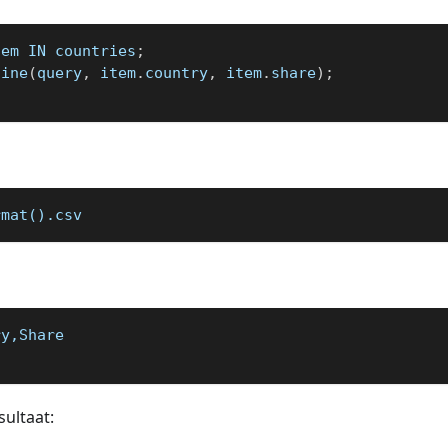
tem IN countries
;
line
(
query
,
 item
.
country
,
 item
.
share
)
;
rmat().csv
ry,Share
ultaat: