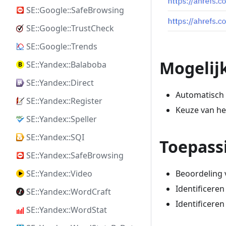
SE::Google::SafeBrowsing
SE::Google::TrustCheck
SE::Google::Trends
Mogelij
SE::Yandex::Balaboba
SE::Yandex::Direct
Automatisch
SE::Yandex::Register
Keuze van he
SE::Yandex::Speller
SE::Yandex::SQI
Toepass
SE::Yandex::SafeBrowsing
Beoordeling 
SE::Yandex::Video
Identificere
SE::Yandex::WordCraft
Identificere
SE::Yandex::WordStat