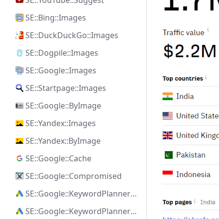
SE::YouTube::Suggest
SE::Bing::Images
SE::DuckDuckGo::Images
SE::Dogpile::Images
SE::Google::Images
SE::Startpage::Images
SE::Google::ByImage
SE::Yandex::Images
SE::Yandex::ByImage
SE::Google::Cache
SE::Google::Compromised
SE::Google::KeywordPlanner::Ideas
SE::Google::KeywordPlanner::SearchVolume