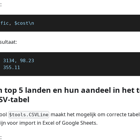
:
ffic
,
 $cost\n
ultaat:
: 3134, 98.23
, 355.11
n top 5 landen en hun aandeel in het 
SV-tabel
ool
maakt het mogelijk om correcte tabe
$tools.CSVLine
ijn voor import in Excel of Google Sheets.
: