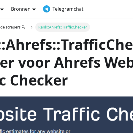
Bronnen
Telegramchat
e scrapers 🔍
Rank::Ahrefs::TrafficChecker
:Ahrefs::TrafficChe
er voor Ahrefs Web
ic Checker