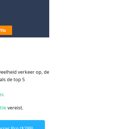
eelheid verkeer op, de
ls de top 5
er
.
tile
vereist.
rser Pro ($299)