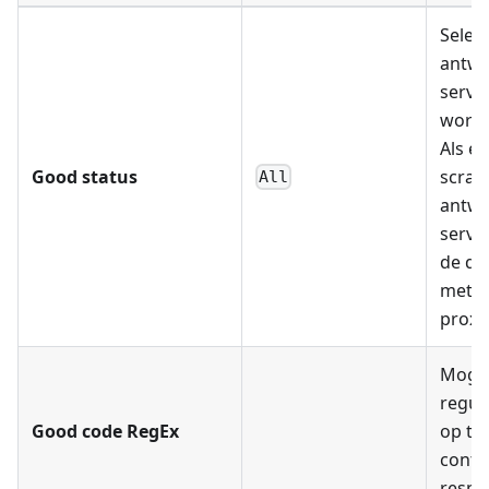
Selec
antwo
server
wordt
Als er
Good status
scrap
All
antwo
serve
de qu
met e
proxy
Mogel
regul
Good code RegEx
op te
contr
respo