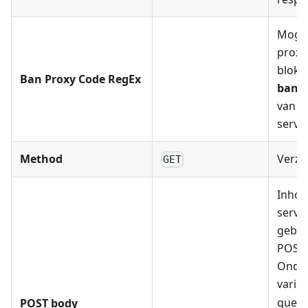
Mogel
proxy'
blokk
Ban Proxy Code RegEx
ban t
van d
serve
Method
Verz
GET
Inhou
server
gebru
POST
Onder
varia
query
POST body