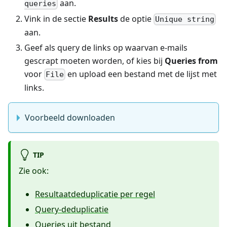
aan.
queries
Vink in de sectie
Results
de optie
Unique string
aan.
Geef als query de links op waarvan e-mails
gescrapt moeten worden, of kies bij
Queries from
voor
en upload een bestand met de lijst met
File
links.
Voorbeeld downloaden
TIP
Zie ook:
Resultaatdeduplicatie per regel
Query-deduplicatie
Queries uit bestand