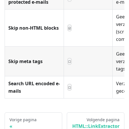
protected e-mails
e-mai
Geen 
verza
Skip non-HTML blocks
☑
(script
comme
Geen 
Skip meta tags
verza
☐
tags
Search URL encoded e-
Verza
☐
mails
gecod
Vorige pagina
Volgende pagina
HTML::LinkExtractor