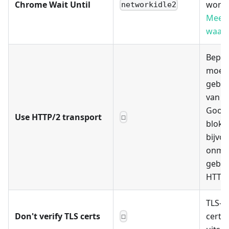
Chrome Wait Until
wordt
networkidle2
Meer 
waard
Bepaa
moet
gebrui
van H
Googl
Use HTTP/2 transport
☐
blokk
bijvo
onmidd
gebru
HTTP/
TLS-
Don't verify TLS certs
certif
☐