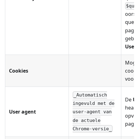
$que
oorsp
query
pagin
gebru
Use P
Mogel
Cookies
cooki
voor 
_Automatisch
De
Us
ingevuld met de
header
User agent
user-agent van
opvra
de actuele
pagin
Chrome-versie_