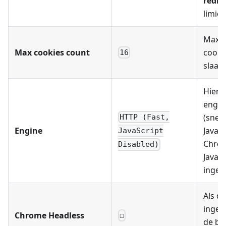
redir
limie
Maxim
Max cookies count
cooki
16
slaan
Hierm
engin
(snell
HTTP (Fast,
Engine
JavaSc
JavaScript
Chrom
Disabled)
JavaSc
inges
Als de
inges
Chrome Headless
☐
de br