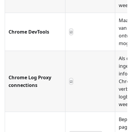
weer
Maakt
van C
Chrome DevTools
☑
ontwi
mogel
Als de
inges
infor
Chrome Log Proxy
Chro
☑
connections
verbi
logbo
weer
Bepaa
pagin