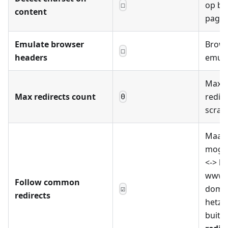
op ba
☐
content
pagin
Emulate browser
Brows
☐
headers
emul
Maxim
Max redirects count
redire
0
scrap
Maakt
mogel
<-> ht
www.
Follow common
domai
☑
redirects
hetze
buite