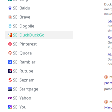
SE::Baidu
SE::Brave
SE::Dogpile
SE::DuckDuckGo
SE::Pinterest
SE::Quora
SE::Rambler
SE::Rutube
SE::Seznam
SE::Startpage
SE::Yahoo
SE::You