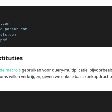
r.com
:a-parser.com
ests.com
:pdf
tituties
de macro's
gebruiken voor query-multiplicatie, bijvoorbeel
ums willen verkrijgen, geven we enkele basiszoekopdrachte