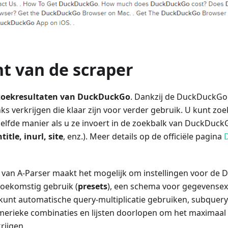
t van de scraper
zoekresultaten van DuckDuckGo
. Dankzij de DuckDuckGo 
ks verkrijgen die klaar zijn voor verder gebruik. U kunt z
lfde manier als u ze invoert in de zoekbalk van DuckDuckG
ntitle, inurl, site
, enz.). Meer details op de officiële pagina
it van A-Parser maakt het mogelijk om instellingen voor d
toekomstig gebruik (
presets
), een schema voor gegevensextr
 kunt automatische query-multiplicatie gebruiken, subquery
merieke combinaties en lijsten doorlopen om het maximaal 
rijgen.