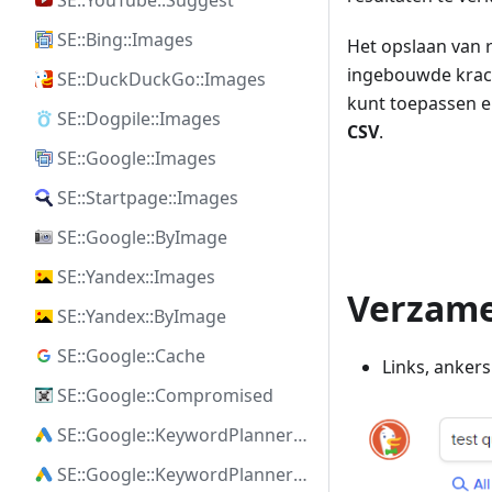
SE::YouTube::Suggest
SE::Bing::Images
Het opslaan van r
ingebouwde krac
SE::DuckDuckGo::Images
kunt toepassen e
SE::Dogpile::Images
CSV
.
SE::Google::Images
SE::Startpage::Images
SE::Google::ByImage
SE::Yandex::Images
Verzame
SE::Yandex::ByImage
SE::Google::Cache
Links, ankers
SE::Google::Compromised
SE::Google::KeywordPlanner::Ideas
SE::Google::KeywordPlanner::SearchVolume