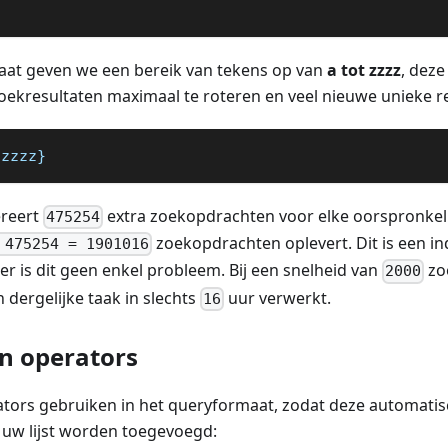
aat geven we een bereik van tekens op van
a tot zzzz
, dez
ekresultaten maximaal te roteren en veel nieuwe unieke res
:zzzz}
reert
extra zoekopdrachten voor elke oorspronkel
475254
zoekopdrachten oplevert. Dit is een i
 475254 = 1901016
r is dit geen enkel probleem. Bij een snelheid van
zo
2000
dergelijke taak in slechts
uur verwerkt.
16
n operators
tors gebruiken in het queryformaat, zodat deze automatis
 uw lijst worden toegevoegd: