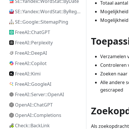
SE::Yandex::WordStat::ByDate
Totaal aantal
Mogelijkheid
SE::Yandex::WordStat::ByRegion
Mogelijkheid 
SE::Google::SitemapPing
FreeAI::ChatGPT
Toepass
FreeAI::Perplexity
FreeAI::DeepAI
Verzamelen va
FreeAI::Copilot
Controleren 
Zoeken naar 
FreeAI::Kimi
Alle andere 
FreeAI::GoogleAI
gescraped
FreeAI::Server::OpenAI
OpenAI::ChatGPT
Zoekopd
OpenAI::Completions
Check::BackLink
Als zoekopdrach