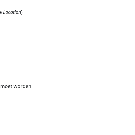
ie
Location
)
r moet worden