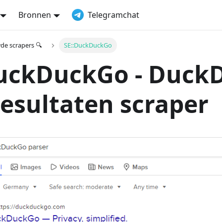
Bronnen
Telegramchat
e scrapers 🔍
SE::DuckDuckGo
DuckDuckGo - Duck
esultaten scraper