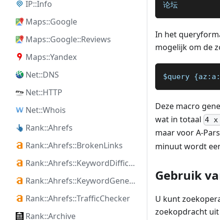
IP::Info
论坛
Maps::Google
In het queryform
Maps::Google::Reviews
mogelijk om de zo
Maps::Yandex
Net::DNS
$query {az:a
Net::HTTP
Deze macro gene
Net::Whois
wat in totaal
4 x
Rank::Ahrefs
maar voor A-Parse
Rank::Ahrefs::BrokenLinks
minuut wordt een 
Rank::Ahrefs::KeywordDifficulty
Gebruik va
Rank::Ahrefs::KeywordGenerator
Rank::Ahrefs::TrafficChecker
U kunt zoekopera
zoekopdracht uit
Rank::Archive