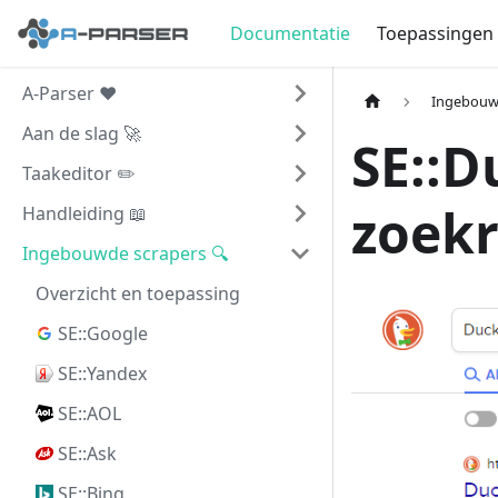
Documentatie
Toepassingen
A-Parser ❤️
Ingebouwd
Aan de slag 🚀
SE::
Taakeditor ✏️
zoekr
Handleiding 📖
Ingebouwde scrapers 🔍
Overzicht en toepassing
SE::Google
SE::Yandex
SE::AOL
SE::Ask
SE::Bing