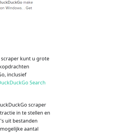
scraper kunt u grote
oekopdrachten
o, inclusief
DuckDuckGo Search
e DuckDuckGo scraper
actie in te stellen en
's uit bestanden
mogelijke aantal