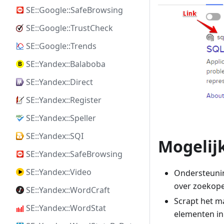
SE::Google::SafeBrowsing
SE::Google::TrustCheck
SE::Google::Trends
SE::Yandex::Balaboba
SE::Yandex::Direct
SE::Yandex::Register
SE::Yandex::Speller
SE::Yandex::SQI
Mogelij
SE::Yandex::SafeBrowsing
SE::Yandex::Video
Ondersteunin
over zoekope
SE::Yandex::WordCraft
Scrapt het m
SE::Yandex::WordStat
elementen in