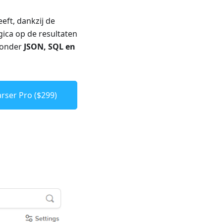
eft, dankzij de
ica op de resultaten
ronder
JSON, SQL en
rser Pro ($299)