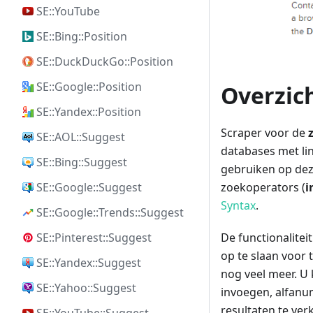
SE::YouTube
SE::Bing::Position
SE::DuckDuckGo::Position
SE::Google::Position
Overzich
SE::Yandex::Position
Scraper voor de
SE::AOL::Suggest
databases met lin
SE::Bing::Suggest
gebruiken op deze
SE::Google::Suggest
zoekoperators (
i
Syntax
.
SE::Google::Trends::Suggest
SE::Pinterest::Suggest
De functionalite
op te slaan voor 
SE::Yandex::Suggest
nog veel meer. U
SE::Yahoo::Suggest
invoegen, alfanu
resultaten te verk