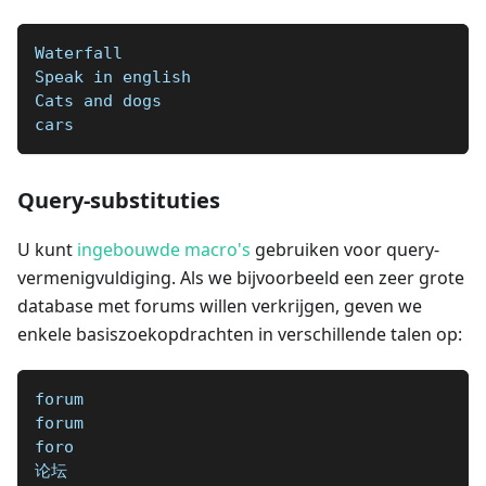
Waterfall  
Speak in english  
Cats and dogs  
cars
Query-substituties
U kunt
ingebouwde macro's
gebruiken voor query-
vermenigvuldiging. Als we bijvoorbeeld een zeer grote
database met forums willen verkrijgen, geven we
enkele basiszoekopdrachten in verschillende talen op:
forum
forum
foro
论坛