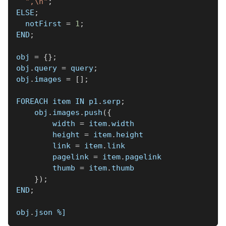
",\n"
;
ELSE
;
  notFirst 
=
1
;
END
;
obj 
=
{
}
;
obj
.
query 
=
 query
;
obj
.
images 
=
[
]
;
FOREACH item IN p1
.
serp
;
    obj
.
images
.
push
(
{
        width 
=
 item
.
width
        height 
=
 item
.
height
        link 
=
 item
.
link
        pagelink 
=
 item
.
pagelink
        thumb 
=
 item
.
thumb
}
)
;
END
;
obj
.
json 
%]