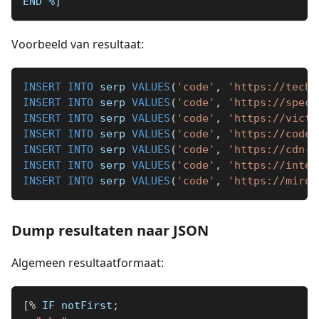
END 
%]
Voorbeeld van resultaat:
INSERT
INTO
 serp 
VALUES
(
'code'
,
'https://techc
INSERT
INTO
 serp 
VALUES
(
'code'
,
'https://speci
INSERT
INTO
 serp 
VALUES
(
'code'
,
'https://victo
INSERT
INTO
 serp 
VALUES
(
'code'
,
'https://code.
INSERT
INTO
 serp 
VALUES
(
'code'
,
'https://cdn-i
INSERT
INTO
 serp 
VALUES
(
'code'
,
'https://inten
INSERT
INTO
 serp 
VALUES
(
'code'
,
'https://miro.
Dump resultaten naar JSON
Algemeen resultaatformaat:
[
%
 IF notFirst
;