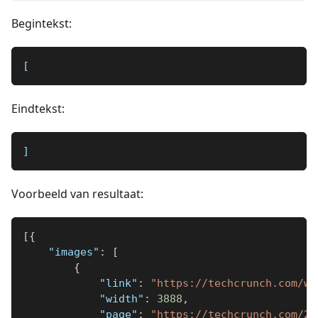
Begintekst:
[
Eindtekst:
]
Voorbeeld van resultaat:
[
{
"images"
:
[
{
"link"
:
"https://techcrunch.com/wp
"width"
:
3888
,
"page"
:
"https://techcrunch.com/20