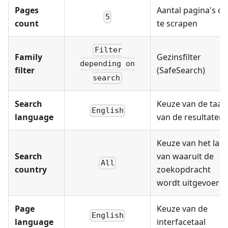
Pages
Aantal pagina's o
5
count
te scrapen
Filter
Family
Gezinsfilter
depending on
filter
(SafeSearch)
search
Search
Keuze van de taal
English
language
van de resultaten
Keuze van het lan
Search
van waaruit de
All
country
zoekopdracht
wordt uitgevoerd
Page
Keuze van de
English
language
interfacetaal