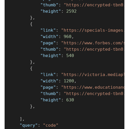
"thumb"
:
"https://encrypted-tbn0.g
"height"
:
2592
}
,
{
"link"
:
"https://specials-images.f
"width"
:
960
,
"page"
:
"https://www.forbes.com/si
"thumb"
:
"https://encrypted-tbn0.g
"height"
:
540
}
,
{
"link"
:
"https://victoria.mediapla
"width"
:
1200
,
"page"
:
"https://www.educationandc
"thumb"
:
"https://encrypted-tbn0.g
"height"
:
630
}
,
]
,
"query"
:
"code"