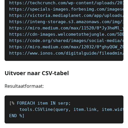
https://techcrunch.com/wp-content/uploads/2015
https://specials-images.forbesimg.com/imageser
https://victoria.mediaplanet.com/app/uploads/s
https://inteng-storage.s3.amazonaws.com/img/ie
https://miro.medium.com/max/11520/0*Jy3heMl_yP
https://cdn-images.welcometothejungle.com/5DDb
https://code.org/shared/images/social-media/co
https://miro.medium.com/max/12032/0*ghyQGW_ZCF
https://www.ionos.com/digitalguide/fileadmin/D
Uitvoer naar CSV-tabel
Resultaatformaat:
[
%
 FOREACH item IN serp
;
    tools
.
CSVline
(
query
,
 item
.
link
,
 item
.
width
END 
%]