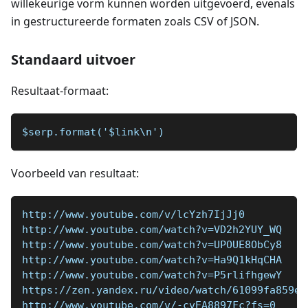
willekeurige vorm kunnen worden uitgevoerd, evenals
in gestructureerde formaten zoals CSV of JSON.
Standaard uitvoer
Resultaat-formaat:
$serp.format('$link\n')
Voorbeeld van resultaat:
http://www.youtube.com/v/lcYzh7IjJj0
http://www.youtube.com/watch?v=VD2h2YUY_WQ
http://www.youtube.com/watch?v=UPOUE8ObCy8
http://www.youtube.com/watch?v=Ha9Q1kHqCHA
http://www.youtube.com/watch?v=P5rlifhgewY
https://zen.yandex.ru/video/watch/61099fa859ea
http://www.youtube.com/v/-cvEA8897Fc?fs=0