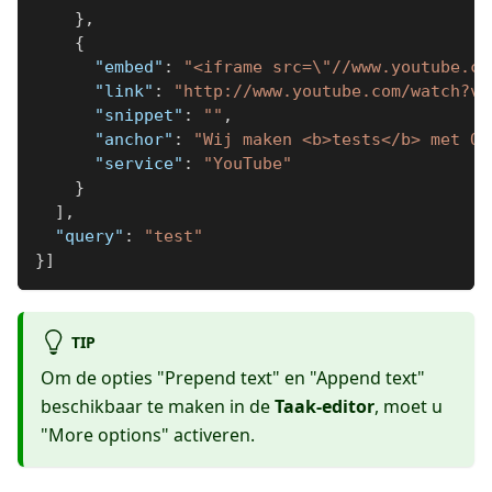
}
,
{
"embed"
:
"<iframe src=\"//www.youtube.co
"link"
:
"http://www.youtube.com/watch?v=
"snippet"
:
""
,
"anchor"
:
"Wij maken <b>tests</b> met On
"service"
:
"YouTube"
}
]
,
"query"
:
"test"
}
]
TIP
Om de opties "Prepend text" en "Append text"
beschikbaar te maken in de
Taak-editor
, moet u
"More options" activeren.