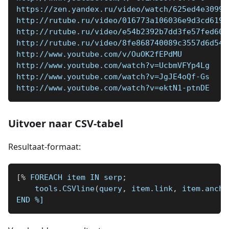
https://zen.yandex.ru/video/watch/625ed4e3099b
http://rutube.ru/video/016773a106036e9d3cd619a
http://rutube.ru/video/e54b2392b7dd3fe57fed600
http://rutube.ru/video/8fe868740089c3557d6d54e
http://www.youtube.com/v/OuOK2fEPdMU
http://www.youtube.com/watch?v=UcbmVFYp4Lg
http://www.youtube.com/watch?v=JgJE4oQf-Gs
http://www.youtube.com/watch?v=ektN1-ptnDE
Uitvoer naar CSV-tabel
Resultaat-formaat:
[
%
 FOREACH item IN serp
;
    tools
.
CSVline
(
query
,
 item
.
link
,
 item
.
ancho
END 
%]