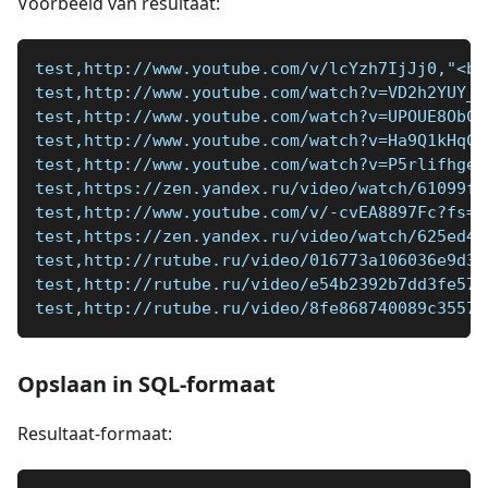
Voorbeeld van resultaat:
test,http://www.youtube.com/v/lcYzh7IjJj0,"<b>
test,http://www.youtube.com/watch?v=VD2h2YUY_W
test,http://www.youtube.com/watch?v=UPOUE8ObCy
test,http://www.youtube.com/watch?v=Ha9Q1kHqCH
test,http://www.youtube.com/watch?v=P5rlifhgew
test,https://zen.yandex.ru/video/watch/61099fa
test,http://www.youtube.com/v/-cvEA8897Fc?fs=0
test,https://zen.yandex.ru/video/watch/625ed4e
test,http://rutube.ru/video/016773a106036e9d3c
test,http://rutube.ru/video/e54b2392b7dd3fe57f
test,http://rutube.ru/video/8fe868740089c3557d
Opslaan in SQL-formaat
Resultaat-formaat: