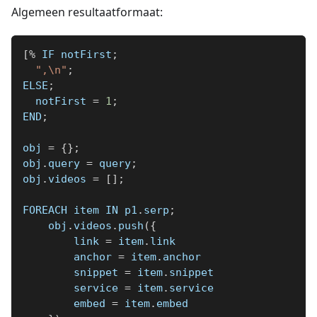
Algemeen resultaatformaat:
[
%
 IF notFirst
;
",\n"
;
ELSE
;
  notFirst 
=
1
;
END
;
obj 
=
{
}
;
obj
.
query 
=
 query
;
obj
.
videos 
=
[
]
;
FOREACH item IN p1
.
serp
;
    obj
.
videos
.
push
(
{
        link 
=
 item
.
link
        anchor 
=
 item
.
anchor
        snippet 
=
 item
.
snippet
        service 
=
 item
.
service
        embed 
=
 item
.
embed