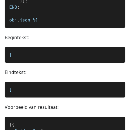
}
)
;
END
;
obj
.
json 
%]
Begintekst:
[
Eindtekst:
]
Voorbeeld van resultaat:
[
{