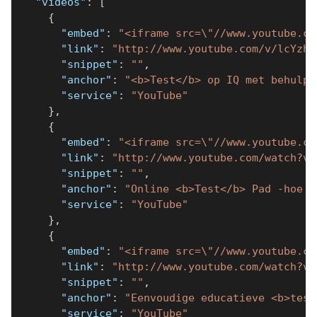
"videos"
:
[
{
"embed"
:
"<iframe src=\"//www.youtube.co
"link"
:
"http://www.youtube.com/v/lcYzh7
"snippet"
:
""
,
"anchor"
:
"<b>Test</b> op IQ met behulp 
"service"
:
"YouTube"
}
,
{
"embed"
:
"<iframe src=\"//www.youtube.co
"link"
:
"http://www.youtube.com/watch?v=
"snippet"
:
""
,
"anchor"
:
"Online <b>Test</b> Pad -hoe u
"service"
:
"YouTube"
}
,
{
"embed"
:
"<iframe src=\"//www.youtube.co
"link"
:
"http://www.youtube.com/watch?v=
"snippet"
:
""
,
"anchor"
:
"Eenvoudige educatieve <b>test
"service"
:
"YouTube"