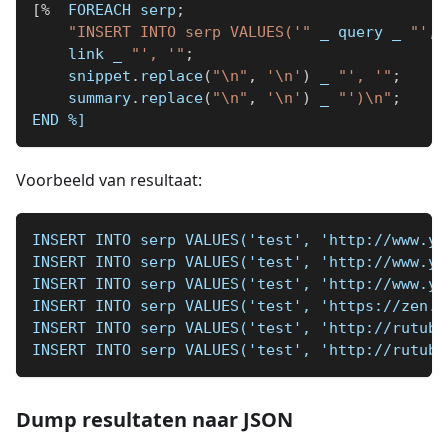
[
%
  FOREACH serp
;
"INSERT INTO serp VALUES('"
_
 query 
_
"', 
    link 
_
"', '"
;
    snippet
.
replace
(
"\n"
,
'\n'
)
_
"', '"
;
    summary
.
replace
(
"\n"
,
'\n'
)
_
"')\n"
;
END 
%]
Voorbeeld van resultaat:
INSERT INTO serp VALUES('test', 'http://www.yo
INSERT INTO serp VALUES('test', 'http://www.yo
INSERT INTO serp VALUES('test', 'http://www.yo
INSERT INTO serp VALUES('test', 'https://zen.y
INSERT INTO serp VALUES('test', 'http://rutube
INSERT INTO serp VALUES('test', 'http://rutube
Dump resultaten naar JSON