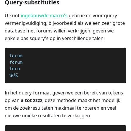
Query-substituties
U kunt
ingebouwde macro's
gebruiken voor query-
vermenigvuldiging, bijvoorbeeld als we een zeer grote
database met forums willen verkrijgen, geven we
enkele basisquery's op in verschillende talen:
forum
forum
foro
论坛
In het query-formaat geven we een bereik van tekens
op van
a tot zzzz
, deze methode maakt het mogelijk
om de zoekresultaten maximaal te roteren en veel
nieuwe unieke resultaten te verkrijgen: