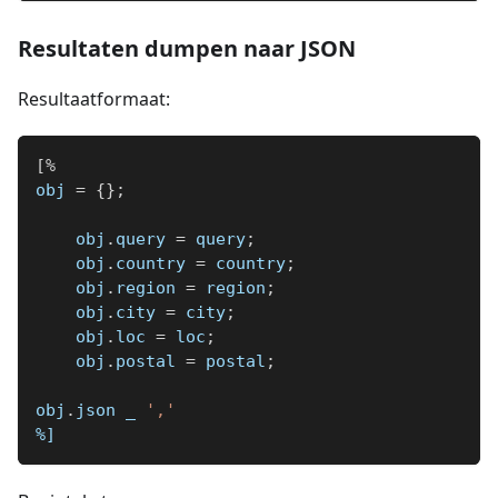
Resultaten dumpen naar JSON
Resultaatformaat:
[
%
obj 
=
{
}
;
    obj
.
query 
=
 query
;
    obj
.
country 
=
 country
;
    obj
.
region 
=
 region
;
    obj
.
city 
=
 city
;
    obj
.
loc 
=
 loc
;
    obj
.
postal 
=
 postal
;
obj
.
json 
_
','
%]