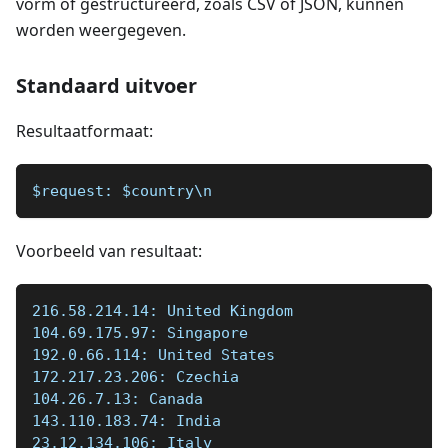
vorm of gestructureerd, zoals CSV of JSON, kunnen
worden weergegeven.
Standaard uitvoer
Resultaatformaat:
$request: $country\n
Voorbeeld van resultaat:
216.58.214.14: United Kingdom
104.69.175.97: Singapore
192.0.66.114: United States
172.217.23.206: Czechia
104.26.7.13: Canada
143.110.183.74: India
23.12.134.106: Italy