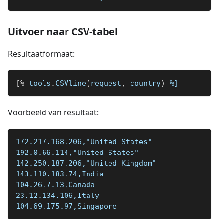
Uitvoer naar CSV-tabel
Resultaatformaat:
[
%
 tools
.
CSVline
(
request
,
 country
)
%]
Voorbeeld van resultaat:
172.217.168.206,"United States"
192.0.66.114,"United States"
142.250.187.206,"United Kingdom"
143.110.183.74,India
104.26.7.13,Canada
23.12.134.106,Italy
104.69.175.97,Singapore