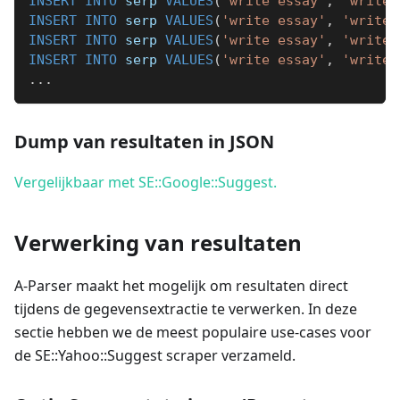
INSERT
INTO
 serp 
VALUES
(
'write essay'
,
'write 
INSERT
INTO
 serp 
VALUES
(
'write essay'
,
'write 
INSERT
INTO
 serp 
VALUES
(
'write essay'
,
'write 
INSERT
INTO
 serp 
VALUES
(
'write essay'
,
'write 
.
.
.
Dump van resultaten in JSON
Vergelijkbaar met SE::Google::Suggest.
Verwerking van resultaten
A-Parser maakt het mogelijk om resultaten direct
tijdens de gegevensextractie te verwerken. In deze
sectie hebben we de meest populaire use-cases voor
de SE::Yahoo::Suggest scraper verzameld.