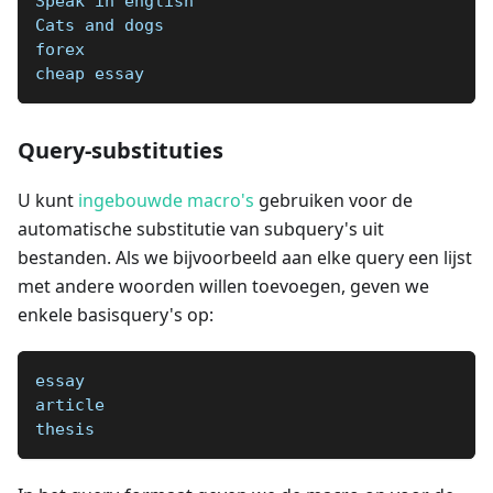
Speak in english  
Cats and dogs  
forex
cheap essay
Query-substituties
U kunt
ingebouwde macro's
gebruiken voor de
automatische substitutie van subquery's uit
bestanden. Als we bijvoorbeeld aan elke query een lijst
met andere woorden willen toevoegen, geven we
enkele basisquery's op:
essay
article
thesis