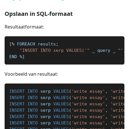
Opslaan in SQL-formaat
Resultaatformaat:
[
%
 FOREACH results
;
"INSERT INTO serp VALUES('"
_
 query 
_
"', 
END 
%]
Voorbeeld van resultaat:
INSERT
INTO
 serp 
VALUES
(
'write essay'
,
'write 
INSERT
INTO
 serp 
VALUES
(
'write essay'
,
'write 
INSERT
INTO
 serp 
VALUES
(
'write essay'
,
'write 
INSERT
INTO
 serp 
VALUES
(
'write essay'
,
'write 
INSERT
INTO
 serp 
VALUES
(
'write essay'
,
'write 
INSERT
INTO
 serp 
VALUES
(
'write essay'
,
'write 