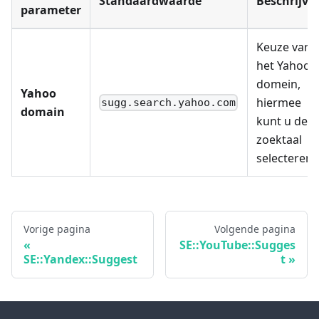
Standaardwaarde
Beschrijvi
parameter
Keuze van
het Yahoo-
domein,
Yahoo
hiermee
sugg.search.yahoo.com
domain
kunt u de
zoektaal
selecteren
Vorige pagina
Volgende pagina
SE::YouTube::Sugges
SE::Yandex::Suggest
t