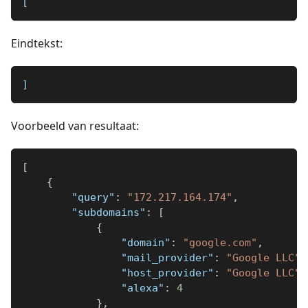
[
Eindtekst:
]
Voorbeeld van resultaat:
[
{
"query"
:
"172.217.164.174"
,
"subdomains"
:
[
{
"domain"
:
"google.com"
,
"mail_provider"
:
"Google LLC"
,
"host_provider"
:
"Google LLC"
,
"alexa"
:
4
}
,