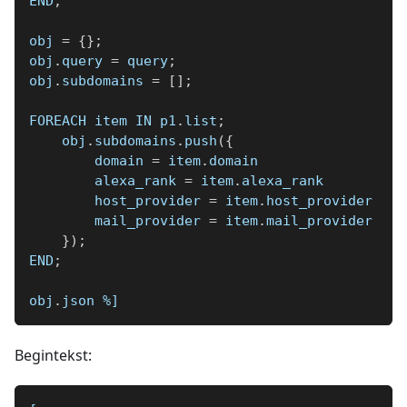
END
;
obj 
=
{
}
;
obj
.
query 
=
 query
;
obj
.
subdomains 
=
[
]
;
FOREACH item IN p1
.
list
;
    obj
.
subdomains
.
push
(
{
        domain 
=
 item
.
domain
        alexa_rank 
=
 item
.
alexa_rank
        host_provider 
=
 item
.
host_provider
        mail_provider 
=
 item
.
mail_provider
}
)
;
END
;
obj
.
json 
%]
Begintekst: