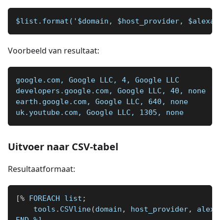
$list.format('$domain, $host_provider, $alexa_
Voorbeeld van resultaat:
google.com, Google LLC, 4, Google LLC
developers.google.com, Google LLC, 40, none
earth.google.com, Google LLC, 640, none
uk.youtube.com, Google LLC, 1305, none
Uitvoer naar CSV-tabel
Resultaatformaat:
[
%
 FOREACH list
;
    tools
.
CSVline
(
domain
,
 host_provider
,
 alexa