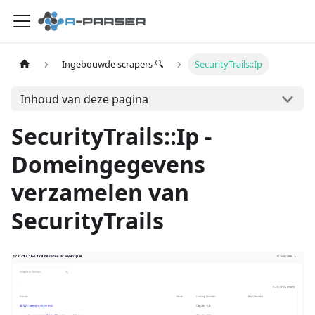
Ingebouwde scrapers 🔍
SecurityTrails::Ip
Inhoud van deze pagina
SecurityTrails::Ip -
Domeingegevens
verzamelen van
SecurityTrails