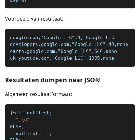
END 
%]
Voorbeeld van resultaat:
google.com,"Google LLC",4,"Google LLC"
developers.google.com,"Google LLC",40,none
earth.google.com,"Google LLC",640,none
uk.youtube.com,"Google LLC",1305,none
Resultaten dumpen naar JSON
Algemeen resultaatformaat:
[
%
 IF notFirst
;
",\n"
;
ELSE
;
  notFirst 
=
1
;