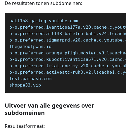
De resultaten tonen subdomeinen:
aalt158.gaming.youtube.com
o-o.preferred.ivanticsa177a.v20.cache.c.youtub
o-o.preferred.alt138-batelco-bah1.v24.lscache2
o-o.preferred.sigmarprd.v20.cache.c.youtube.co
thegameofpwns.io
o-o.preferred.orange-pfightmaster.v9.lscache4.
o-o.preferred.kubectlivanticsa571.v20.cache.c.
o-o.preferred.trial-one-my.v20.cache.c.youtube
o-o.preferred.activestc-ruh3.v2.lscache1.c.you
test.palaash.com
shoppe33.vip
Uitvoer van alle gegevens over
subdomeinen
Resultaatformaat: