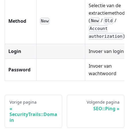
Selectie van de
extractiemethode
(
/
/
Method
New
Old
New
Account
)
authorization
Login
Invoer van login
Invoer van
Password
wachtwoord
Vorige pagina
Volgende pagina
SEO::Ping
SecurityTrails::Doma
in