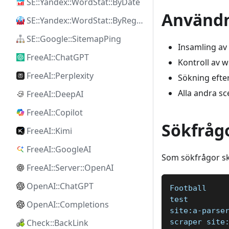
SE::Yandex::WordStat::ByDate
Användn
SE::Yandex::WordStat::ByRegion
SE::Google::SitemapPing
Insamling av 
FreeAI::ChatGPT
Kontroll av 
FreeAI::Perplexity
Sökning efte
Alla andra s
FreeAI::DeepAI
FreeAI::Copilot
Sökfråg
FreeAI::Kimi
FreeAI::GoogleAI
Som sökfrågor ska
FreeAI::Server::OpenAI
OpenAI::ChatGPT
Football  
test   
OpenAI::Completions
site:a-parse
scraper site
Check::BackLink