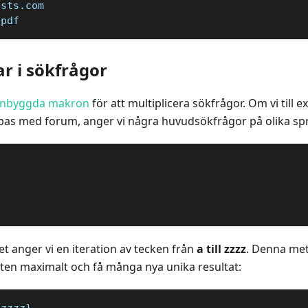
ests.com
:pdf
r i sökfrågor
inbyggda makron
för att multiplicera sökfrågor. Om vi till ex
bas med forum, anger vi några huvudsökfrågor på olika sp
t anger vi en iteration av tecken från
a till zzzz
. Denna met
aten maximalt och få många nya unika resultat:
:zzzz}