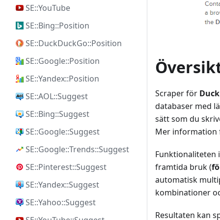
SE::YouTube
SE::Bing::Position
SE::DuckDuckGo::Position
SE::Google::Position
Översik
SE::Yandex::Position
Scraper för
Duck
SE::AOL::Suggest
databaser med lä
SE::Bing::Suggest
sätt som du skriv
SE::Google::Suggest
Mer information f
SE::Google::Trends::Suggest
Funktionaliteten 
SE::Pinterest::Suggest
framtida bruk (
fö
automatisk multip
SE::Yandex::Suggest
kombinationer och 
SE::Yahoo::Suggest
Resultaten kan sp