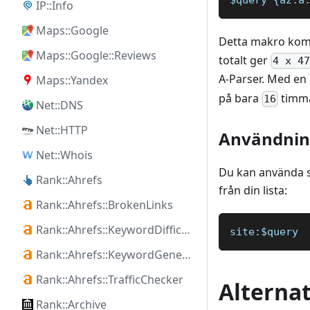
IP::Info
Maps::Google
Detta makro kom
Maps::Google::Reviews
totalt ger
4 x 4
A-Parser. Med en
Maps::Yandex
på bara
timma
16
Net::DNS
Net::HTTP
Användnin
Net::Whois
Du kan använda sö
Rank::Ahrefs
från din lista:
Rank::Ahrefs::BrokenLinks
Rank::Ahrefs::KeywordDifficulty
site:$query
Rank::Ahrefs::KeywordGenerator
Rank::Ahrefs::TrafficChecker
Alternat
Rank::Archive