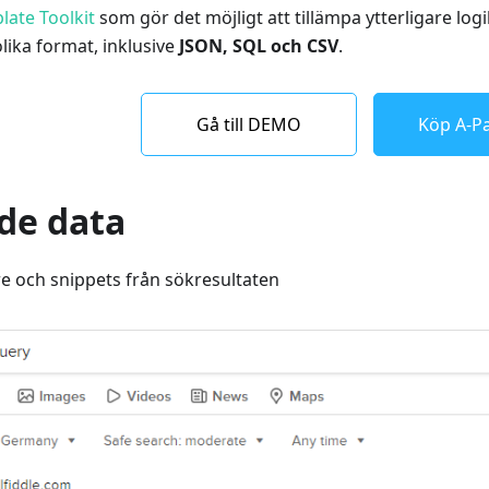
late Toolkit
som gör det möjligt att tillämpa ytterligare log
olika format, inklusive
JSON, SQL och CSV
.
Gå till DEMO
Köp A-Pa
de data
re och snippets från sökresultaten