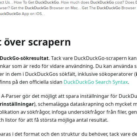
t över scrapern
DuckGo-sökresultat
. Tack vare DuckDuckGo-scrapern kan
nkar som är redo för vidare användning. Du kan använda
er in dem i DuckDuckGos sökfält, inklusive sökoperatorer (
inns på den officiella sidan
DuckDuckGo Search Syntax
.
i A-Parser gör det möjligt att spara inställningar för Duck
rinställningar
), schemalägga dataskrapning och mycket m
likation av sökfrågor, infoga undersökfrågor från filer, g
listor för att få största möjliga antal resultat.
aras i det format och den struktur du behöver, tack vare d