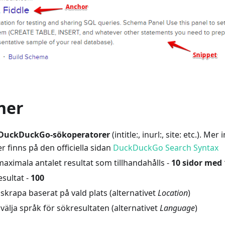
ner
DuckDuckGo-sökoperatorer
(intitle:, inurl:, site: etc.). M
 finns på den officiella sidan
DuckDuckGo Search Syntax
aximala antalet resultat som tillhandahålls -
10 sidor med 
esultat -
100
 skrapa baserat på vald plats (alternativet
Location
)
 välja språk för sökresultaten (alternativet
Language
)