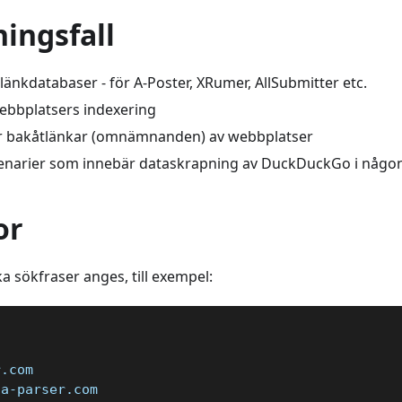
ingsfall
länkdatabaser - för A-Poster, XRumer, AllSubmitter etc.
webbplatsers indexering
r bakåtlänkar (omnämnanden) av webbplatser
cenarier som innebär dataskrapning av DuckDuckGo i någo
or
 sökfraser anges, till exempel:
r.com
:a-parser.com