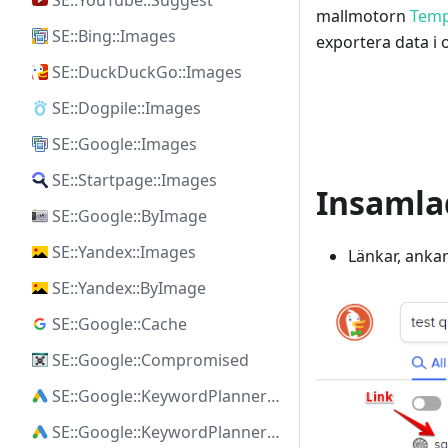
SE::YouTube::Suggest
mallmotorn
Temp
SE::Bing::Images
exportera data i 
SE::DuckDuckGo::Images
SE::Dogpile::Images
SE::Google::Images
SE::Startpage::Images
Insamla
SE::Google::ByImage
SE::Yandex::Images
Länkar, anka
SE::Yandex::ByImage
SE::Google::Cache
SE::Google::Compromised
SE::Google::KeywordPlanner::Ideas
SE::Google::KeywordPlanner::SearchVolume