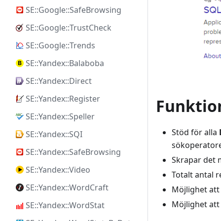
SE::Google::SafeBrowsing
SE::Google::TrustCheck
SE::Google::Trends
SE::Yandex::Balaboba
SE::Yandex::Direct
SE::Yandex::Register
Funktio
SE::Yandex::Speller
Stöd för alla
SE::Yandex::SQI
sökoperatorer
SE::Yandex::SafeBrowsing
Skrapar det m
SE::Yandex::Video
Totalt antal r
SE::Yandex::WordCraft
Möjlighet att
Möjlighet att
SE::Yandex::WordStat