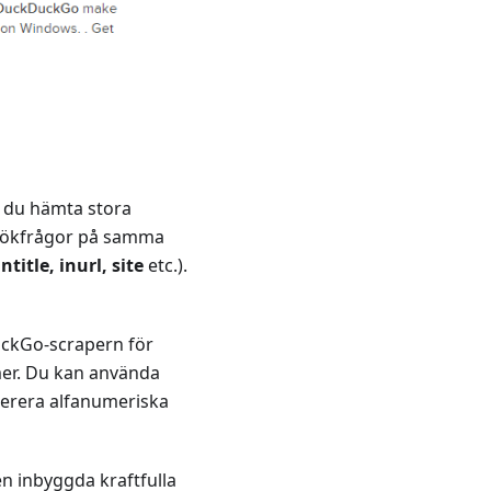
 du hämta stora
 sökfrågor på samma
intitle, inurl, site
etc.).
DuckGo-scrapern för
er. Du kan använda
enerera alfanumeriska
en inbyggda kraftfulla