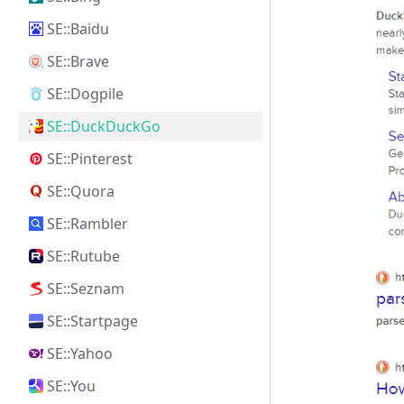
SE::Baidu
SE::Brave
SE::Dogpile
SE::DuckDuckGo
SE::Pinterest
SE::Quora
SE::Rambler
SE::Rutube
SE::Seznam
SE::Startpage
SE::Yahoo
SE::You