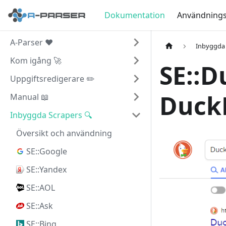
Dokumentation
Användningsf
A-Parser ❤️
Inbyggda 
Kom igång 🚀
SE::D
Uppgiftsredigerare ✏️
Duck
Manual 📖
Inbyggda Scrapers 🔍
Översikt och användning
SE::Google
SE::Yandex
SE::AOL
SE::Ask
SE::Bing