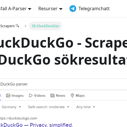
all A-Parser
Resurser
Telegramchatt
Scrapers 🔍
SE::DuckDuckGo
uckDuckGo - Scrape
DuckGo sökresulta