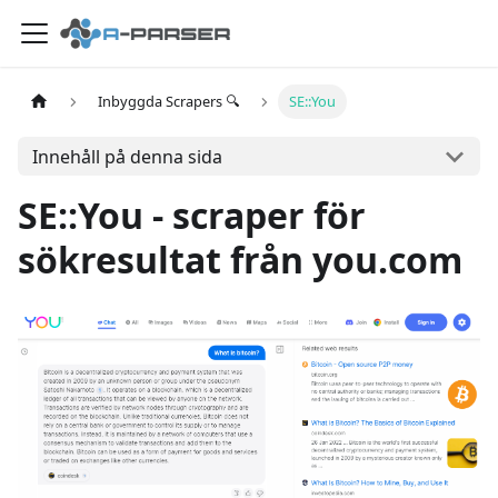
Inbyggda Scrapers 🔍
SE::You
Innehåll på denna sida
SE::You - scraper för
sökresultat från you.com