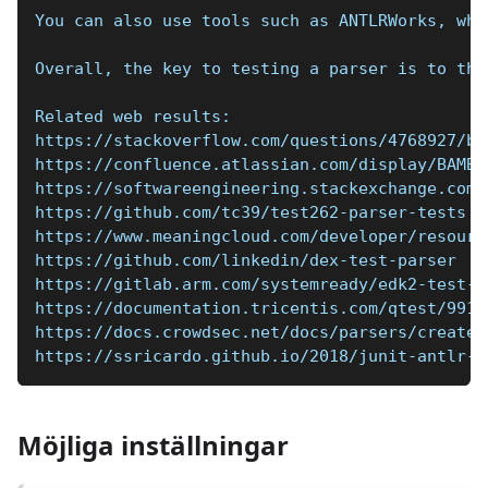
You can also use tools such as ANTLRWorks, whi
Overall, the key to testing a parser is to tho
Related web results:
https://stackoverflow.com/questions/4768927/be
https://confluence.atlassian.com/display/BAMBO
https://softwareengineering.stackexchange.com/
https://github.com/tc39/test262-parser-tests
https://www.meaningcloud.com/developer/resourc
https://github.com/linkedin/dex-test-parser
https://gitlab.arm.com/systemready/edk2-test-p
https://documentation.tricentis.com/qtest/9910
https://docs.crowdsec.net/docs/parsers/create/
https://ssricardo.github.io/2018/junit-antlr-p
Möjliga inställningar