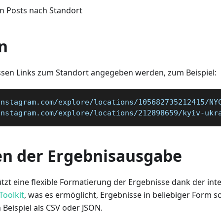
n Posts nach Standort
n
sen Links zum Standort angegeben werden, zum Beispiel:
instagram.com/explore/locations/105682735212415/NY
instagram.com/explore/locations/212898659/kyiv-ukr
en der Ergebnisausgabe
tzt eine flexible Formatierung der Ergebnisse dank der int
Toolkit
, was es ermöglicht, Ergebnisse in beliebiger Form s
Beispiel als CSV oder JSON.