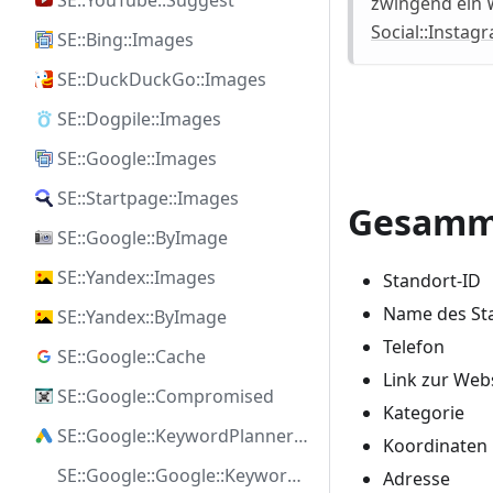
SE::YouTube::Suggest
zwingend ein 
Social::Instagr
SE::Bing::Images
SE::DuckDuckGo::Images
SE::Dogpile::Images
SE::Google::Images
SE::Startpage::Images
Gesamm
SE::Google::ByImage
SE::Yandex::Images
Standort-ID
Name des St
SE::Yandex::ByImage
Telefon
SE::Google::Cache
Link zur Web
SE::Google::Compromised
Kategorie
SE::Google::KeywordPlanner::Ideas
Koordinaten
SE::Google::Google::KeywordPlanner::SearchVolume
Adresse