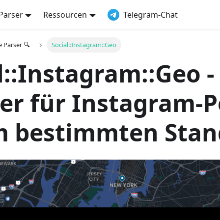
Parser
Ressourcen
Telegram-Chat
e Parser 🔍
Social::Instagram::Geo
l::Instagram::Geo -
er für Instagram-P
m bestimmten Stan