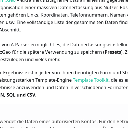
ram::Geo
– extrahiert Instagram-Posts an einem angegebene
rganisation einer massiven Datenerfassung aus Nutzer-Pos
en gehören Links, Koordinaten, Telefonnummern, Namen 
en usw. Eine vollständige Liste der gesammelten Daten find
bschnitt.
t von A-Parser ermöglicht es, die Datenerfassungseinstell
m::Geo für die spätere Verwendung zu speichern (
Presets
), 
estzulegen und vieles mehr.
r Ergebnisse ist in jeder von Ihnen benötigten Form und St
 leistungsstarken Template-Engine
Template Toolkit
, die es 
gebnisse anzuwenden und Daten in verschiedenen Formate
ON, SQL und CSV
.
wendet die Daten eines autorisierten Kontos. Für den Betr