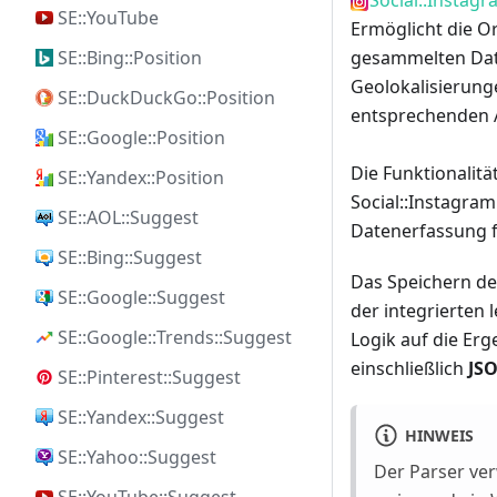
Social::Instag
SE::YouTube
Ermöglicht die O
SE::Bing::Position
gesammelten Dat
Geolokalisierung
SE::DuckDuckGo::Position
entsprechenden A
SE::Google::Position
Die Funktionalitä
SE::Yandex::Position
Social::Instagra
SE::AOL::Suggest
Datenerfassung f
SE::Bing::Suggest
Das Speichern de
SE::Google::Suggest
der integrierten
SE::Google::Trends::Suggest
Logik auf die Er
einschließlich
JS
SE::Pinterest::Suggest
SE::Yandex::Suggest
HINWEIS
SE::Yahoo::Suggest
Der Parser ver