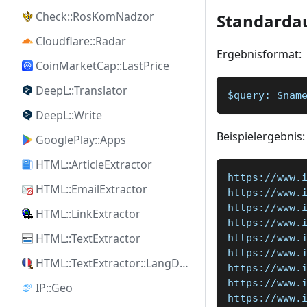
Check::RosKomNadzor
Standarda
Cloudflare::Radar
Ergebnisformat:
CoinMarketCap::LastPrice
DeepL::Translator
$query: $nam
DeepL::Write
Beispielergebnis:
GooglePlay::Apps
HTML::ArticleExtractor
https://www.
HTML::EmailExtractor
https://www.
https://www.
HTML::LinkExtractor
https://www.
HTML::TextExtractor
https://www.
https://www.
HTML::TextExtractor::LangDetect
https://www.
https://www.
IP::Geo
https://www.