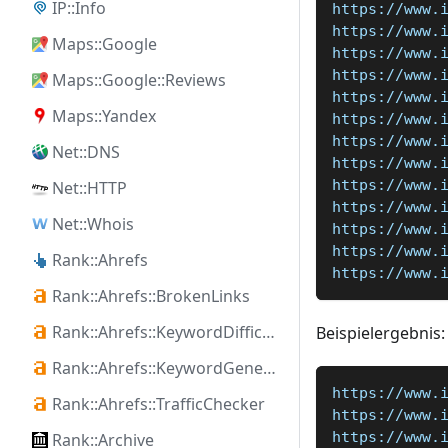
IP::Info
https://www.
https://www.
Maps::Google
https://www.
https://www.
Maps::Google::Reviews
https://www.
Maps::Yandex
https://www.
https://www.
Net::DNS
https://www.
https://www.
Net::HTTP
https://www.
Net::Whois
https://www.
https://www.
Rank::Ahrefs
https://www.
Rank::Ahrefs::BrokenLinks
Rank::Ahrefs::KeywordDifficulty
Beispielergebnis:
Rank::Ahrefs::KeywordGenerator
https://www.
Rank::Ahrefs::TrafficChecker
https://www.
https://www.
Rank::Archive