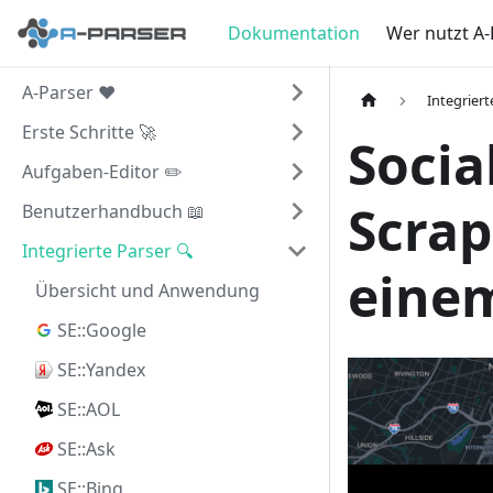
Dokumentation
Wer nutzt A-
A-Parser ❤️
Integriert
Erste Schritte 🚀
Socia
Aufgaben-Editor ✏️
Scrap
Benutzerhandbuch 📖
Integrierte Parser 🔍
eine
Übersicht und Anwendung
SE::Google
SE::Yandex
SE::AOL
SE::Ask
SE::Bing