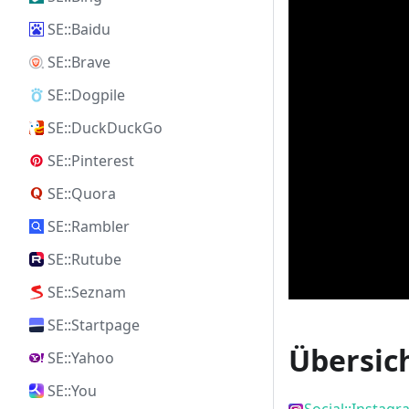
SE::Baidu
SE::Brave
SE::Dogpile
SE::DuckDuckGo
SE::Pinterest
SE::Quora
SE::Rambler
SE::Rutube
SE::Seznam
SE::Startpage
Übersic
SE::Yahoo
SE::You