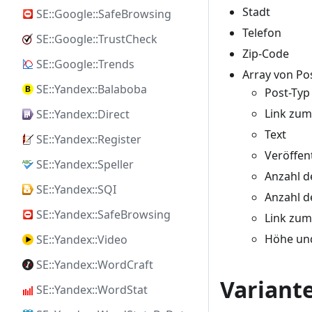
Stadt
SE::Google::SafeBrowsing
Telefon
SE::Google::TrustCheck
Zip-Code
SE::Google::Trends
Array von Po
SE::Yandex::Balaboba
Post-Typ
Link zum
SE::Yandex::Direct
Text
SE::Yandex::Register
Veröffen
SE::Yandex::Speller
Anzahl 
SE::Yandex::SQI
Anzahl d
SE::Yandex::SafeBrowsing
Link zum
Höhe und
SE::Yandex::Video
SE::Yandex::WordCraft
Variant
SE::Yandex::WordStat