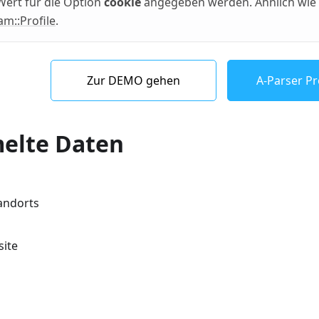
Wert für die Option
cookie
angegeben werden. Ähnlich wie 
am::Profile
.
Zur DEMO gehen
A-Parser Pr
elte Daten
andorts
site