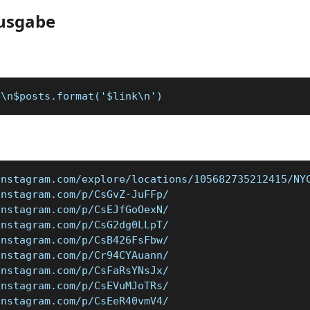
usgabe
e\n$posts.format('$link\n')
instagram.com/explore/locations/105682735212415/NY
instagram.com/p/CsGvZ-JuFFp/
instagram.com/p/CsEJfGoOexN/
instagram.com/p/CsG2dg0LLpT/
instagram.com/p/CsB426FsFbw/
instagram.com/p/Cr94CYAuann/
instagram.com/p/CsFaRsYNsJx/
instagram.com/p/CsEVuMJoTRs/
instagram.com/p/CsEeR40vmV4/