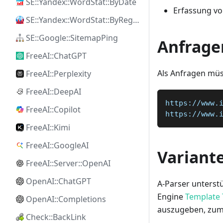
SE::Yandex::WordStat::ByDate
Erfassung vo
SE::Yandex::WordStat::ByRegion
SE::Google::SitemapPing
Anfrage
FreeAI::ChatGPT
Als Anfragen müs
FreeAI::Perplexity
FreeAI::DeepAI
https://www.
FreeAI::Copilot
https://www.
FreeAI::Kimi
FreeAI::GoogleAI
Variant
FreeAI::Server::OpenAI
OpenAI::ChatGPT
A-Parser unterstü
Engine
Template 
OpenAI::Completions
auszugeben, zum 
Check::BackLink