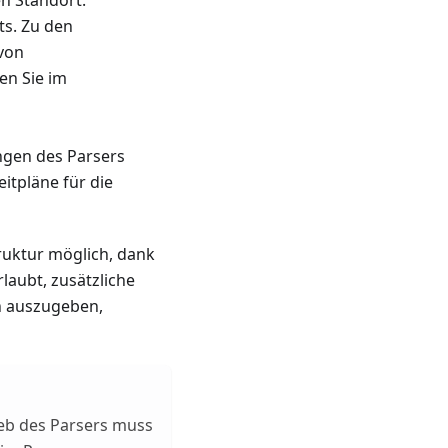
n Standort.
ts. Zu den
von
en Sie im
ungen des Parsers
Zeitpläne für die
ruktur möglich, dank
erlaubt, zusätzliche
n auszugeben,
ieb des Parsers muss