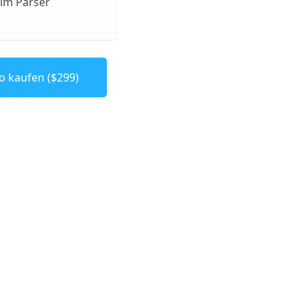
im Parser
o kaufen ($299)