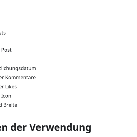
sts
 Post
tlichungsdatum
der Kommentare
er Likes
 Icon
 Breite
en der Verwendung