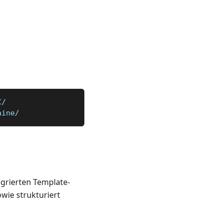
C/  
aine/
egrierten Template-
owie strukturiert