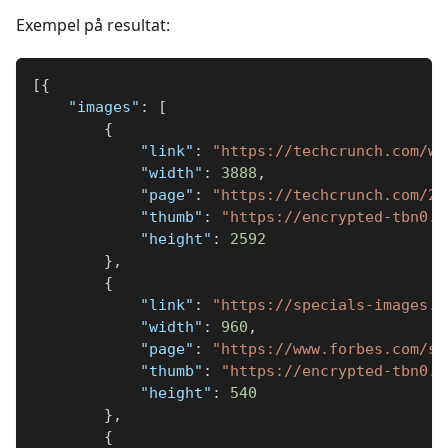
Exempel på resultat:
[
{
"images"
:
[
{
"link"
:
"https://techcrunch.com/wp
"width"
:
3888
,
"page"
:
"https://techcrunch.com/20
"thumb"
:
"https://encrypted-tbn0.g
"height"
:
2592
}
,
{
"link"
:
"https://specials-images.f
"width"
:
960
,
"page"
:
"https://www.forbes.com/si
"thumb"
:
"https://encrypted-tbn0.g
"height"
:
540
}
,
{