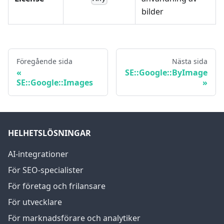
bilder
Föregående sida
Nästa sida
SE::Google::ByImage
SE::Google::Images
HELHETSLÖSNINGAR
AI-integrationer
För SEO-specialister
För företag och frilansare
För utvecklare
För marknadsförare och analytiker