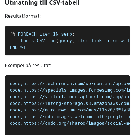
Utmatning till CSV-tabell
Resultatformat:
[
%
 FOREACH item IN serp
;
    tools
.
CSVline
(
query
,
 item
.
link
,
 item
.
width
END 
%]
Exempel på resultat:
code,https://techcrunch.com/wp-content/uploads
code,https://specials-images.forbesimg.com/ima
code,https://victoria.mediaplanet.com/app/uplo
code,https://inteng-storage.s3.amazonaws.com/i
code,https://miro.medium.com/max/11520/0*Jy3he
code,https://cdn-images.welcometothejungle.com
code,https://code.org/shared/images/social-med