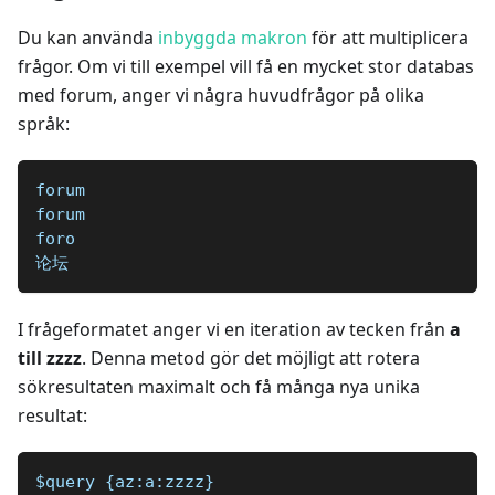
Du kan använda
inbyggda makron
för att multiplicera
frågor. Om vi till exempel vill få en mycket stor databas
med forum, anger vi några huvudfrågor på olika
språk:
forum
forum
foro
论坛
I frågeformatet anger vi en iteration av tecken från
a
till zzzz
. Denna metod gör det möjligt att rotera
sökresultaten maximalt och få många nya unika
resultat:
$query {az:a:zzzz}