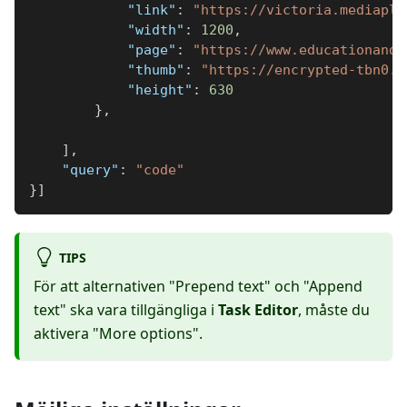
"link"
:
"https://victoria.mediapla
"width"
:
1200
,
"page"
:
"https://www.educationandc
"thumb"
:
"https://encrypted-tbn0.g
"height"
:
630
}
,
]
,
"query"
:
"code"
}
]
TIPS
För att alternativen "Prepend text" och "Append
text" ska vara tillgängliga i
Task Editor
, måste du
aktivera "More options".