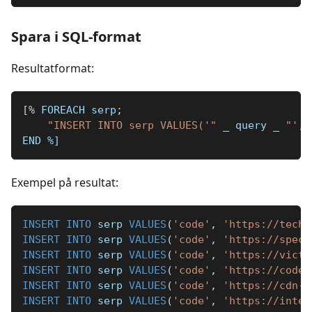
Spara i SQL-format
Resultatformat:
[
%
 FOREACH serp
;
"INSERT INTO serp VALUES('"
_
 query 
_
"', 
END 
%]
Exempel på resultat:
INSERT
INTO
 serp 
VALUES
(
'code'
,
'https://techc
INSERT
INTO
 serp 
VALUES
(
'code'
,
'https://speci
INSERT
INTO
 serp 
VALUES
(
'code'
,
'https://victo
INSERT
INTO
 serp 
VALUES
(
'code'
,
'https://code.
INSERT
INTO
 serp 
VALUES
(
'code'
,
'https://cdn-i
INSERT
INTO
 serp 
VALUES
(
'code'
,
'https://inten