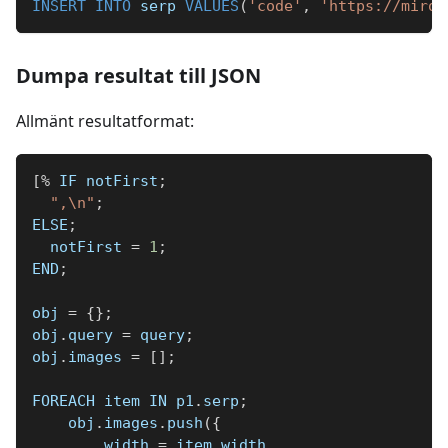
INSERT
INTO
 serp 
VALUES
(
'code'
,
'https://miro.
Dumpa resultat till JSON
Allmänt resultatformat:
[
%
 IF notFirst
;
",\n"
;
ELSE
;
  notFirst 
=
1
;
END
;
obj 
=
{
}
;
obj
.
query 
=
 query
;
obj
.
images 
=
[
]
;
FOREACH item IN p1
.
serp
;
    obj
.
images
.
push
(
{
        width 
=
 item
.
width