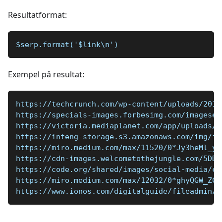
Resultatformat:
$serp.format('$link\n')
Exempel på resultat:
https://techcrunch.com/wp-content/uploads/2015
https://specials-images.forbesimg.com/imageser
https://victoria.mediaplanet.com/app/uploads/s
https://inteng-storage.s3.amazonaws.com/img/ie
https://miro.medium.com/max/11520/0*Jy3heMl_yP
https://cdn-images.welcometothejungle.com/5DDb
https://code.org/shared/images/social-media/co
https://miro.medium.com/max/12032/0*ghyQGW_ZCF
https://www.ionos.com/digitalguide/fileadmin/D