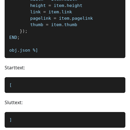
        height 
=
 item
.
height
        link 
=
 item
.
link
        pagelink 
=
 item
.
pagelink
        thumb 
=
 item
.
thumb
}
)
;
END
;
obj
.
json 
%]
Starttext:
[
Sluttext:
]