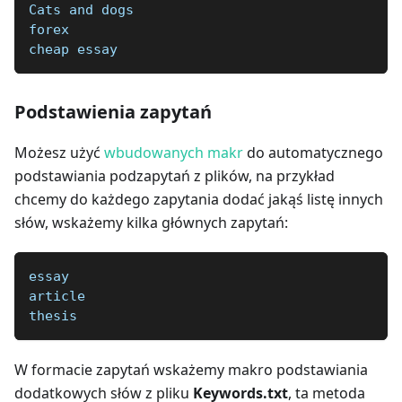
Cats and dogs  
forex
cheap essay
Podstawienia zapytań
Możesz użyć
wbudowanych makr
do automatycznego
podstawiania podzapytań z plików, na przykład
chcemy do każdego zapytania dodać jakąś listę innych
słów, wskażemy kilka głównych zapytań:
essay
article
thesis
W formacie zapytań wskażemy makro podstawiania
dodatkowych słów z pliku
Keywords.txt
, ta metoda