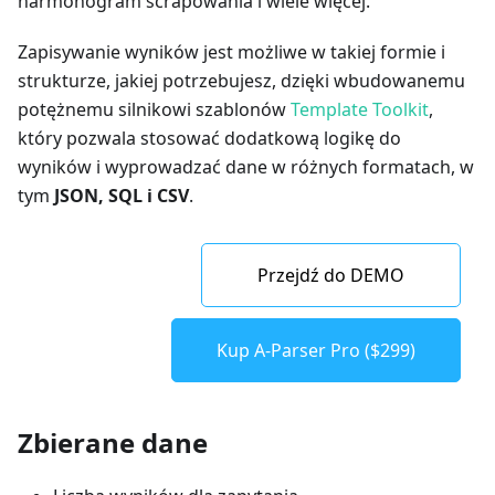
harmonogram scrapowania i wiele więcej.
Zapisywanie wyników jest możliwe w takiej formie i
strukturze, jakiej potrzebujesz, dzięki wbudowanemu
potężnemu silnikowi szablonów
Template Toolkit
,
który pozwala stosować dodatkową logikę do
wyników i wyprowadzać dane w różnych formatach, w
tym
JSON, SQL i CSV
.
Przejdź do DEMO
Kup A-Parser Pro ($299)
Zbierane dane