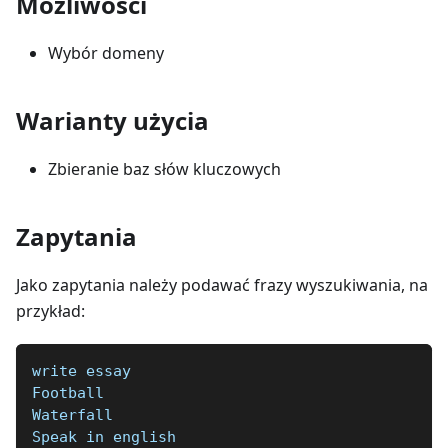
Możliwości
Wybór domeny
Warianty użycia
Zbieranie baz słów kluczowych
Zapytania
Jako zapytania należy podawać frazy wyszukiwania, na
przykład:
write essay
Football  
Waterfall  
Speak in english  