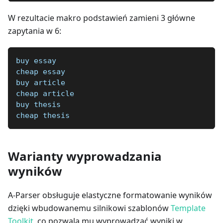
W rezultacie makro podstawień zamieni 3 główne
zapytania w 6:
buy essay
cheap essay
buy article
cheap article
buy thesis
cheap thesis
Warianty wyprowadzania
wyników
A-Parser obsługuje elastyczne formatowanie wyników
dzięki wbudowanemu silnikowi szablonów
Template
Toolkit
, co pozwala mu wyprowadzać wyniki w