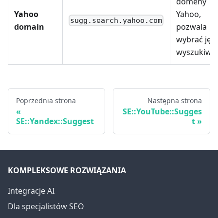
domeny
Yahoo
Yahoo,
sugg.search.yahoo.com
domain
pozwala
wybrać jęz
wyszukiwa
Poprzednia strona
Następna strona
SE::YouTube::Sugges
SE::Yandex::Suggest
t
KOMPLEKSOWE ROZWIĄZANIA
Integracje AI
Dla specjalistów SEO