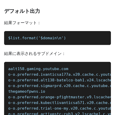
デフォルト出力
結果フォーマット：
$list.format('$domain\n')
結果に表示されるサブドメイン：
aalt158.gaming.youtube.com
o-o.preferred.ivanticsa177a.v20.cache.c.youtub
o-o.preferred.alt138-batelco-bah1.v24.lscache2
o-o.preferred.sigmarprd.v20.cache.c.youtube.co
thegameofpwns.io
o-o.preferred.orange-pfightmaster.v9.lscache4.
o-o.preferred.kubectlivanticsa571.v20.cache.c.
o-o.preferred.trial-one-my.v20.cache.c.youtube
o-o.preferred.activestc-ruh3.v2.lscache1.c.you