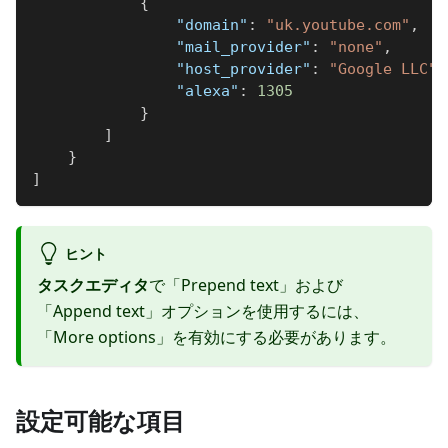
{
"domain"
:
"uk.youtube.com"
,
"mail_provider"
:
"none"
,
"host_provider"
:
"Google LLC"
,
"alexa"
:
1305
}
]
}
]
ヒント
タスクエディタ
で「Prepend text」および
「Append text」オプションを使用するには、
「More options」を有効にする必要があります。
設定可能な項目