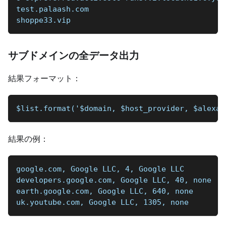
test.palaash.com
shoppe33.vip
サブドメインの全データ出力
結果フォーマット：
$list.format('$domain, $host_provider, $alexa_
結果の例：
google.com, Google LLC, 4, Google LLC
developers.google.com, Google LLC, 40, none
earth.google.com, Google LLC, 640, none
uk.youtube.com, Google LLC, 1305, none