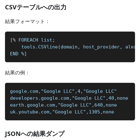
CSVテーブルへの出力
結果フォーマット：
[
%
 FOREACH list
;
    tools
.
CSVline
(
domain
,
 host_provider
,
 alexa
END 
%]
結果の例：
google.com,"Google LLC",4,"Google LLC"
developers.google.com,"Google LLC",40,none
earth.google.com,"Google LLC",640,none
uk.youtube.com,"Google LLC",1305,none
JSONへの結果ダンプ