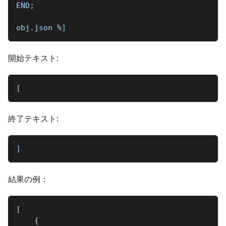
END
;
obj
.
json 
%]
開始テキスト:
[
終了テキスト:
]
結果の例：
[
{