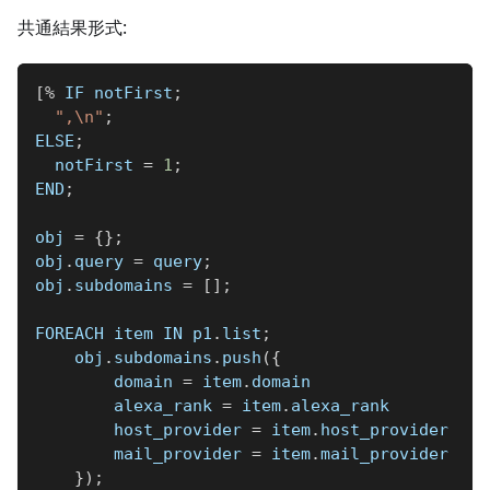
共通結果形式:
[
%
 IF notFirst
;
",\n"
;
ELSE
;
  notFirst 
=
1
;
END
;
obj 
=
{
}
;
obj
.
query 
=
 query
;
obj
.
subdomains 
=
[
]
;
FOREACH item IN p1
.
list
;
    obj
.
subdomains
.
push
(
{
        domain 
=
 item
.
domain
        alexa_rank 
=
 item
.
alexa_rank
        host_provider 
=
 item
.
host_provider
        mail_provider 
=
 item
.
mail_provider
}
)
;