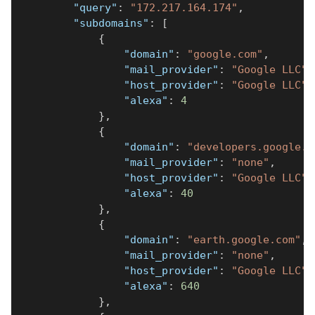
"query"
:
"172.217.164.174"
,
"subdomains"
:
[
{
"domain"
:
"google.com"
,
"mail_provider"
:
"Google LLC"
,
"host_provider"
:
"Google LLC"
,
"alexa"
:
4
}
,
{
"domain"
:
"developers.google.c
"mail_provider"
:
"none"
,
"host_provider"
:
"Google LLC"
,
"alexa"
:
40
}
,
{
"domain"
:
"earth.google.com"
,
"mail_provider"
:
"none"
,
"host_provider"
:
"Google LLC"
,
"alexa"
:
640
}
,