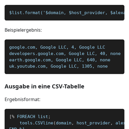
$list.format('$domain, $host_provider, $alexa_
Beispielergebnis:
google.com, Google LLC, 4, Google LLC
developers.google.com, Google LLC, 40, none
earth.google.com, Google LLC, 640, none
uk.youtube.com, Google LLC, 1305, none
Ausgabe in eine CSV-Tabelle
Ergebnisformat:
[
%
 FOREACH list
;
    tools
.
CSVline
(
domain
,
 host_provider
,
 alexa