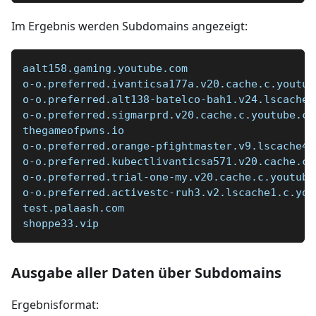
Im Ergebnis werden Subdomains angezeigt:
aalt158.gaming.youtube.com
o-o.preferred.ivanticsa177a.v20.cache.c.youtub
o-o.preferred.alt138-batelco-bah1.v24.lscache2
o-o.preferred.sigmarprd.v20.cache.c.youtube.co
thegameofpwns.io
o-o.preferred.orange-pfightmaster.v9.lscache4.
o-o.preferred.kubectlivanticsa571.v20.cache.c.
o-o.preferred.trial-one-my.v20.cache.c.youtube
o-o.preferred.activestc-ruh3.v2.lscache1.c.you
test.palaash.com
shoppe33.vip
Ausgabe aller Daten über Subdomains
Ergebnisformat: