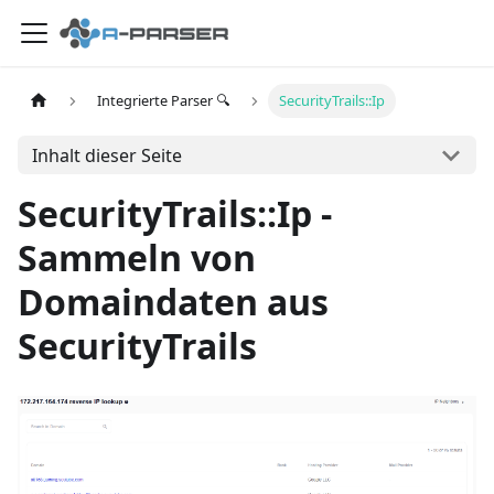
Integrierte Parser 🔍
SecurityTrails::Ip
Inhalt dieser Seite
SecurityTrails::Ip -
Sammeln von
Domaindaten aus
SecurityTrails