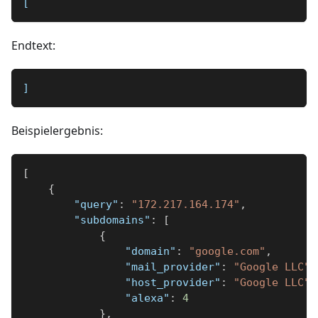
[
Endtext:
]
Beispielergebnis:
[
{
"query"
:
"172.217.164.174"
,
"subdomains"
:
[
{
"domain"
:
"google.com"
,
"mail_provider"
:
"Google LLC"
,
"host_provider"
:
"Google LLC"
,
"alexa"
:
4
}
,