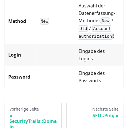
Auswahl der
Datenerfassung-
Methode (
/
Method
New
New
/
Old
Account
)
authorization
Eingabe des
Login
Logins
Eingabe des
Password
Passworts
Vorherige Seite
Nächste Seite
SEO::Ping
SecurityTrails::Doma
in