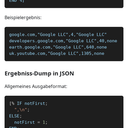
END 
%]
Beispielergebnis:
google.com,"Google LLC",4,"Google LLC"
developers.google.com,"Google LLC",40,none
earth.google.com,"Google LLC",640,none
uk.youtube.com,"Google LLC",1305,none
Ergebniss-Dump in JSON
Allgemeines Ausgabeformat:
[
%
 IF notFirst
;
",\n"
;
ELSE
;
  notFirst 
=
1
;