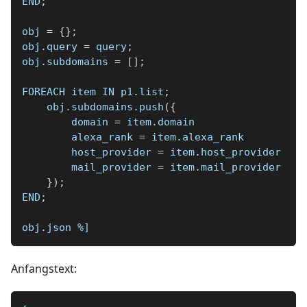
END
;
obj 
=
{
}
;
obj
.
query 
=
 query
;
obj
.
subdomains 
=
[
]
;
FOREACH item IN p1
.
list
;
    obj
.
subdomains
.
push
(
{
        domain 
=
 item
.
domain
        alexa_rank 
=
 item
.
alexa_rank
        host_provider 
=
 item
.
host_provider
        mail_provider 
=
 item
.
mail_provider
}
)
;
END
;
obj
.
json 
%]
Anfangstext: