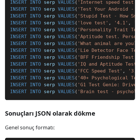
INSERT
INTO
 serp 
VALUES
(
'Internet speed test M
INSERT
INTO
 serp 
VALUES
(
'Test Your Android - H
INSERT
INTO
 serp 
VALUES
(
'Stupid Test - How Sma
INSERT
INTO
 serp 
VALUES
(
'love test'
,
'4.1'
,
'M
INSERT
INTO
 serp 
VALUES
(
'Personality Trait Tes
INSERT
INTO
 serp 
VALUES
(
'Aptitude test. Person
INSERT
INTO
 serp 
VALUES
(
'What animal are you? 
INSERT
INTO
 serp 
VALUES
(
'Lie Detector Face Tes
INSERT
INTO
 serp 
VALUES
(
'BFF Friendship Test'
,
INSERT
INTO
 serp 
VALUES
(
'IQ and Aptitude Test 
INSERT
INTO
 serp 
VALUES
(
'FCC Speed Test'
,
'3.3
INSERT
INTO
 serp 
VALUES
(
'40+ Psychological Tes
INSERT
INTO
 serp 
VALUES
(
'G1 Test Genie: Driver
INSERT
INTO
 serp 
VALUES
(
'Brain test - psycholo
Sonuçları JSON olarak dökme
Genel sonuç formatı: