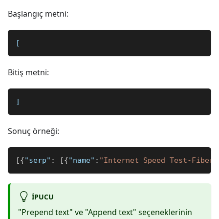
Başlangıç metni:
[
Bitiş metni:
]
Sonuç örneği:
[
{
"serp"
:
[
{
"name"
:
"Internet Speed Test-FiberT
IPUCU
"Prepend text" ve "Append text" seçeneklerinin