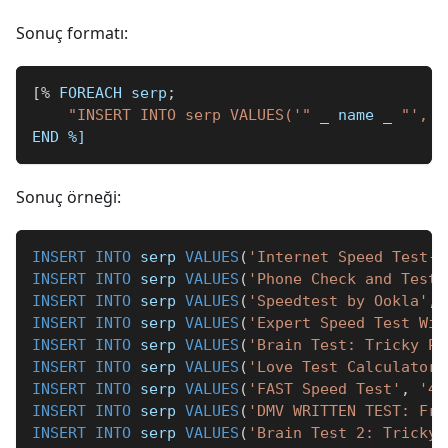
Sonuç formatı:
[
%
 FOREACH serp
;
"INSERT INTO serp VALUES('"
_
 name 
_
"', '
END 
%]
Sonuç örneği:
INSERT
INTO
 serp 
VALUES
(
'Internet Speed Test-F
INSERT
INTO
 serp 
VALUES
(
'Phone Check and Test'
INSERT
INTO
 serp 
VALUES
(
'Speedtest by Ookla'
,
INSERT
INTO
 serp 
VALUES
(
'Expert Speed Test WiF
INSERT
INTO
 serp 
VALUES
(
'Brain Test: Tricky Pu
INSERT
INTO
 serp 
VALUES
(
'Love Test Calculator 
INSERT
INTO
 serp 
VALUES
(
'FAST Speed Test'
,
'4.
INSERT
INTO
 serp 
VALUES
(
'DMV WRITTEN TEST: Fre
INSERT
INTO
 serp 
VALUES
(
'Brain Test 2: Tricky 