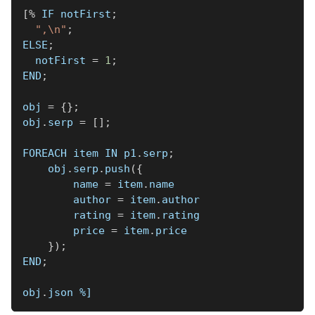
[
%
 IF notFirst
;
",\n"
;
ELSE
;
  notFirst 
=
1
;
END
;
obj 
=
{
}
;
obj
.
serp 
=
[
]
;
FOREACH item IN p1
.
serp
;
    obj
.
serp
.
push
(
{
        name 
=
 item
.
name
        author 
=
 item
.
author
        rating 
=
 item
.
rating
        price 
=
 item
.
price
}
)
;
END
;
obj
.
json 
%]