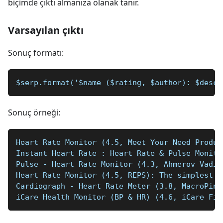
biçimde çıktı almanıza olanak tanır.
Varsayılan çıktı
Sonuç formatı:
$serp.format('$name ($rating, $author): $desc 
Sonuç örneği:
Heart Rate Monitor (4.5, Meet Your Need Produc
Instant Heart Rate : Heart Rate & Pulse Monito
Pulse - Heart Rate Monitor (4.3, Ahmerov Vadim
Heart Rate Monitor (4.5, REPS): The simplest y
Cardiograph - Heart Rate Meter (3.8, MacroPinc
iCare Health Monitor (BP & HR) (4.6, iCare Fit