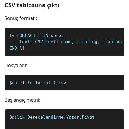
CSV tablosuna çıktı
Sonuç formatı:
[
%
 FOREACH i IN serp
;
    tools
.
CSVline
(
i
.
name
,
 i
.
rating
,
 i
.
author
,
 
END 
%]
Dosya adı:
$datefile.format().csv
Başlangıç metni:
Başlık,Derecelendirme,Yazar,Fiyat