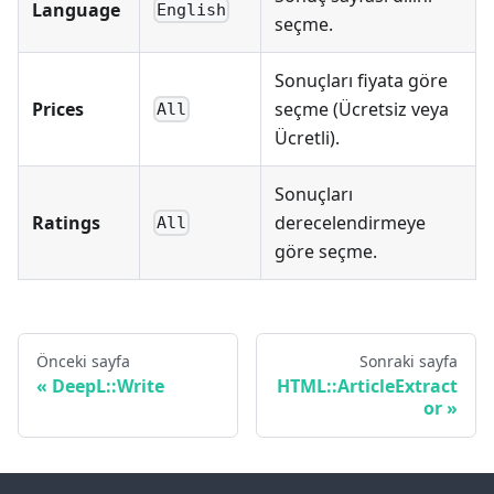
Language
English
seçme.
Sonuçları fiyata göre
Prices
seçme (Ücretsiz veya
All
Ücretli).
Sonuçları
Ratings
derecelendirmeye
All
göre seçme.
Önceki sayfa
Sonraki sayfa
DeepL::Write
HTML::ArticleExtract
or