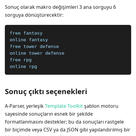
Sonuç olarak makro değişimleri 3 ana sorguyu 6
sorguya dönüştürecektir:
free fantasy
online fantasy
free tower defense
online tower defense
free rpg
online rpg
Sonuç çıktı seçenekleri
A-Parser, yerleşik
Template Toolkit
şablon motoru
sayesinde sonuçların esnek bir şekilde
formatlanmasını destekler; bu da sonuçları rastgele
bir biçimde veya CSV ya da JSON gibi yapılandırılmış bir