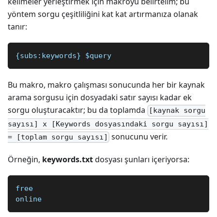
kelimeler yerleştirmek için makroyu belirtelim; bu
yöntem sorgu çeşitliliğini kat kat artırmanıza olanak
tanır:
{subs:keywords} $query 
Bu makro, makro çalışması sonucunda her bir kaynak
arama sorgusu için dosyadaki satır sayısı kadar ek
sorgu oluşturacaktır; bu da toplamda
[kaynak sorgu
sayısı] x [Keywords dosyasındaki sorgu sayısı]
sonucunu verir.
= [toplam sorgu sayısı]
Örneğin,
keywords.txt
dosyası şunları içeriyorsa:
free
online