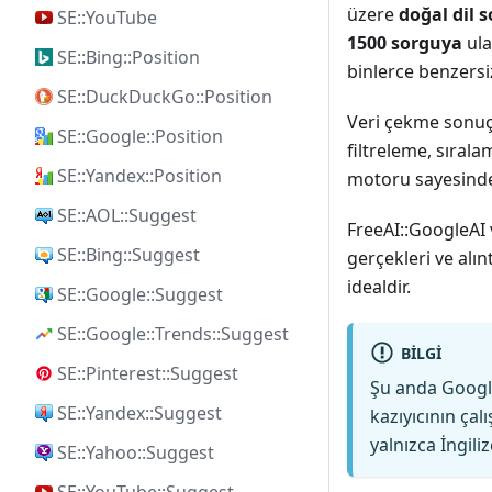
üzere
doğal dil s
SE::YouTube
1500 sorguya
ula
SE::Bing::Position
binlerce benzersiz
SE::DuckDuckGo::Position
Veri çekme sonuçl
SE::Google::Position
filtreleme, sıral
SE::Yandex::Position
motoru sayesinde 
SE::AOL::Suggest
FreeAI::GoogleAI v
SE::Bing::Suggest
gerçekleri ve alın
idealdir.
SE::Google::Suggest
SE::Google::Trends::Suggest
BILGI
SE::Pinterest::Suggest
Şu anda Google
SE::Yandex::Suggest
kazıyıcının çal
yalnızca İngiliz
SE::Yahoo::Suggest