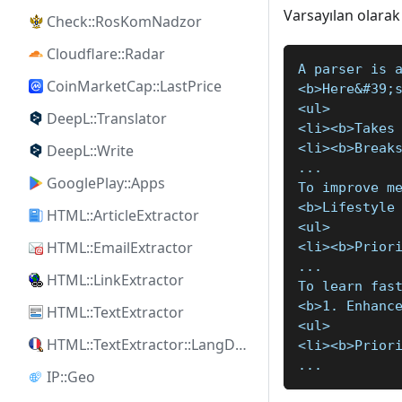
Varsayılan olarak
Check::RosKomNadzor
Cloudflare::Radar
A parser is 
CoinMarketCap::LastPrice
<b>Here&#39;
<ul>
DeepL::Translator
<li><b>Takes
<li><b>Break
DeepL::Write
...
GooglePlay::Apps
To improve m
<b>Lifestyle
HTML::ArticleExtractor
<ul>
HTML::EmailExtractor
<li><b>Prior
...
HTML::LinkExtractor
To learn fas
<b>1. Enhanc
HTML::TextExtractor
<ul>
HTML::TextExtractor::LangDetect
<li><b>Prior
...
IP::Geo