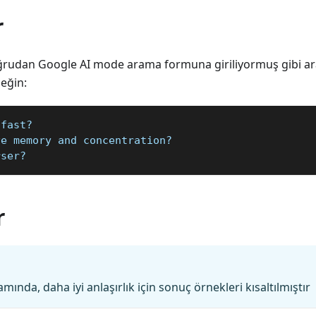
r
ğrudan Google AI mode arama formuna giriliyormuş gibi a
neğin:
 fast?
ve memory and concentration?
rser?
r
ında, daha iyi anlaşırlık için sonuç örnekleri kısaltılmıştır