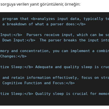
 sorguya verilen yanıt görüntülenir, örneğin:
a program that <b>analyzes input data, typically t
s a breakdown of what a parser does:</b>
 Input:</b>  Parsers receive input, which can be s
s Down Input:</b>  The parser breaks the input int
emory and concentration, you can implement a combi
 Changes:</b>
itize Sleep:</b> Adequate and quality sleep is cru
t and retain information effectively, focus on str
e Cognitive Function and Focus:</b>
itize Sleep:</b> Quality sleep is crucial for memo