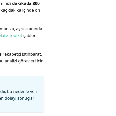
em hızı
dakikada 800–
irkaç dakika içinde on
manıza, ayrıca anında
late Toolkit
şablon
e rekabetçi istihbarat,
u analizi görevleri için
ır, bu nedenle veri
den dolayı sonuçlar