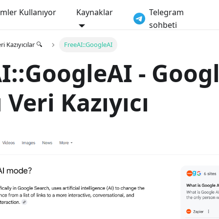
imler Kullanıyor
Kaynaklar
Telegram
sohbeti
ri Kazıyıcılar 🔍
FreeAI::GoogleAI
I::GoogleAI - Googl
Veri Kazıyıcı