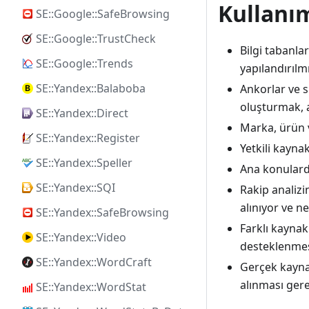
Kullanı
SE::Google::SafeBrowsing
SE::Google::TrustCheck
Bilgi tabanla
SE::Google::Trends
yapılandırılm
SE::Yandex::Balaboba
Ankorlar ve s
oluşturmak, a
SE::Yandex::Direct
Marka, ürün v
SE::Yandex::Register
Yetkili kayna
SE::Yandex::Speller
Ana konularda
SE::Yandex::SQI
Rakip analizi
alınıyor ve ne
SE::Yandex::SafeBrowsing
Farklı kaynak
SE::Yandex::Video
desteklenme
SE::Yandex::WordCraft
Gerçek kaynak
alınması ger
SE::Yandex::WordStat