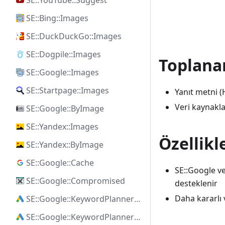
SE::YouTube::Suggest
SE::Bing::Images
SE::DuckDuckGo::Images
SE::Dogpile::Images
Toplanan
SE::Google::Images
SE::Startpage::Images
Yanıt metni 
Veri kaynaklar
SE::Google::ByImage
SE::Yandex::Images
Özellikl
SE::Yandex::ByImage
SE::Google::Cache
SE::Google ve
SE::Google::Compromised
desteklenir
Daha kararlı 
SE::Google::KeywordPlanner::Ideas
SE::Google::KeywordPlanner::SearchVolume