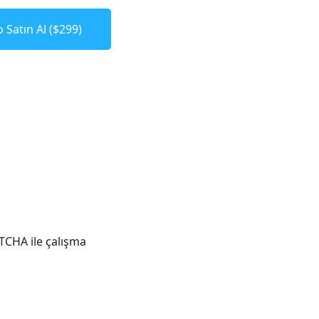
 Satın Al ($299)
PTCHA ile çalışma