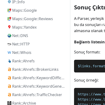
IP::Info
Sonuç Çıktı
Maps::Google
A-Parser, yerleşik
Maps::Google::Reviews
bu da sonuçları r
Maps::Yandex
almasına olanak t
Net::DNS
Bağlantı listesi
Net::HTTP
Sonuç formatı:
Net::Whois
Rank::Ahrefs
$links.forma
Rank::Ahrefs::BrokenLinks
Rank::Ahrefs::KeywordDifficulty
Sonuç örneği:
Rank::Ahrefs::KeywordGenerator
Rank::Ahrefs::TrafficChecker
https://www.
https://www.
Rank::Archive
https://www.