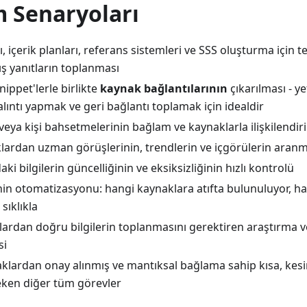
m Senaryoları
rı, içerik planları, referans sistemleri ve SSS oluşturma için
ış yanıtların toplanması
nippet'lerle birlikte
kaynak bağlantılarının
çıkarılması - yet
lıntı yapmak ve geri bağlantı toplamak için idealdir
eya kişi bahsetmelerinin bağlam ve kaynaklarla ilişkilendiri
klardan uzman görüşlerinin, trendlerin ve içgörülerin aranma
ki bilgilerin güncelliğinin ve eksiksizliğinin hızlı kontrolü
nin otomatizasyonu: hangi kaynaklara atıfta bulunuluyor, ha
 sıklıkla
lardan doğru bilgilerin toplanmasını gerektiren araştırma ve
si
lardan onay alınmış ve mantıksal bağlama sahip kısa, kesin 
eken diğer tüm görevler