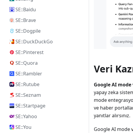
SE::Baidu
SE::Brave
SE::Dogpile
SE::DuckDuckGo
SE::Pinterest
SE::Quora
Veri Kaz
SE::Rambler
SE::Rutube
Google AI mode
yapay zeka sistem
SE::Seznam
mode entegrasyonu
SE::Startpage
ve haber portalla
yanıtlar alırsınız.
SE::Yahoo
SE::You
Google AI mode ve