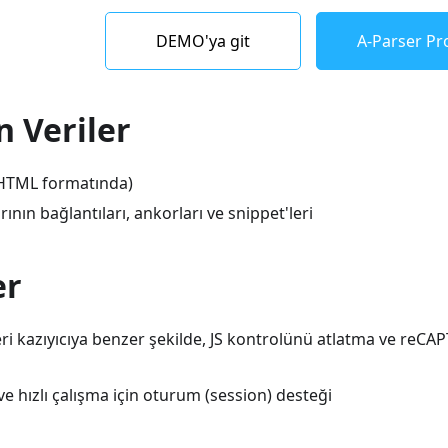
DEMO'ya git
A-Parser Pro
 Veriler
(HTML formatında)
ının bağlantıları, ankorları ve snippet'leri
er
ri kazıyıcıya benzer şekilde, JS kontrolünü atlatma ve reCA
ve hızlı çalışma için oturum (session) desteği