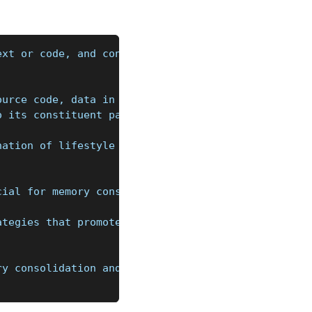
ext or code, and converts it into a structured for
ource code, data in a specific format (like XML or
o its constituent parts, such as keywords, operato
nation of lifestyle changes and cognitive exercise
cial for memory consolidation and cognitive functi
ategies that promote active engagement, optimize b
ry consolidation and improved concentration. Aim f