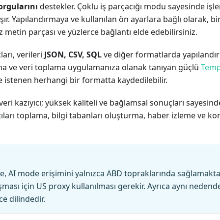
orgularını
destekler. Çoklu iş parçacığı modu sayesinde işl
şır. Yapılandırmaya ve kullanılan ön ayarlara bağlı olarak, b
 metin parçası ve yüzlerce bağlantı elde edebilirsiniz.
arı, verileri
JSON, CSV, SQL
ve diğer formatlarda yapılandır
ama ve veri toplama uygulamanıza olanak tanıyan güçlü
Temp
istenen herhangi bir formatta kaydedilebilir.
eri kazıyıcı; yüksek kaliteli ve bağlamsal sonuçları sayesind
tıları toplama, bilgi tabanları oluşturma, haber izleme ve kon
, AI mode erişimini yalnızca ABD topraklarında sağlamaktad
ışması için US proxy kullanılması gerekir. Ayrıca aynı neden
ce dilindedir.