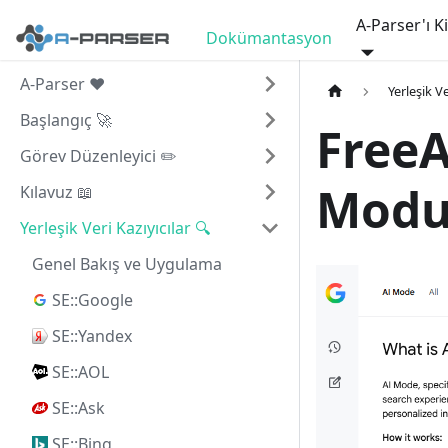
A-Parser'ı K
Dokümantasyon
A-Parser ❤️
Yerleşik Ve
Başlangıç 🚀
FreeA
Görev Düzenleyici ✏️
Modu 
Kılavuz 📖
Yerleşik Veri Kazıyıcılar 🔍
Genel Bakış ve Uygulama
SE::Google
SE::Yandex
SE::AOL
SE::Ask
SE::Bing