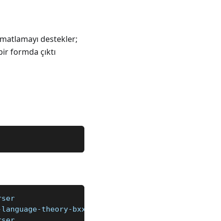
matlamayı destekler;
bir formda çıktı
rser
-language-theory-bxxbe#:~:text=A%20parser%20in%20a
rser