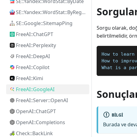
SE::Yandex::WordStat::ByDate
Sorgula
SE::Yandex::WordStat::ByRegion
SE::Google::SitemapPing
Sorgu olarak, do
FreeAI::ChatGPT
belirtilmelidir, ör
FreeAI::Perplexity
How to learn
FreeAI::DeepAI
How to impro
FreeAI::Copilot
What is a pa
FreeAI::Kimi
FreeAI::GoogleAI
Sonuçla
FreeAI::Server::OpenAI
OpenAI::ChatGPT
BILGI
OpenAI::Completions
Burada ve devam
Check::BackLink