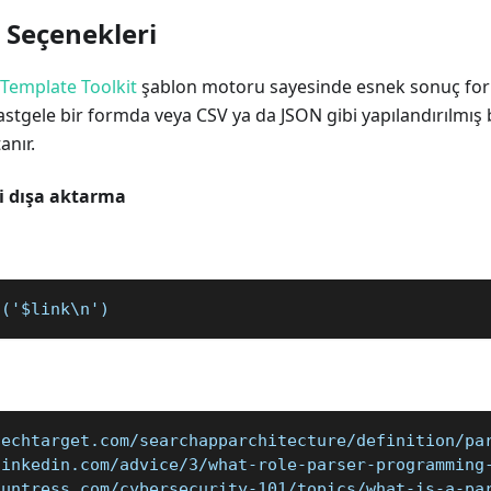
 Seçenekleri
Template Toolkit
şablon motoru sayesinde esnek sonuç for
astgele bir formda veya CSV ya da JSON gibi yapılandırılmış 
anır.
ni dışa aktarma
t('$link\n')
techtarget.com/searchapparchitecture/definition/pa
linkedin.com/advice/3/what-role-parser-programming
huntress.com/cybersecurity-101/topics/what-is-a-pa