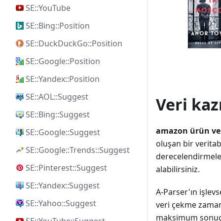
SE::YouTube
SE::Bing::Position
SE::DuckDuckGo::Position
SE::Google::Position
SE::Yandex::Position
SE::AOL::Suggest
Veri kaz
SE::Bing::Suggest
amazon ürün ver
SE::Google::Suggest
oluşan bir veritab
SE::Google::Trends::Suggest
derecelendirmeleri
SE::Pinterest::Suggest
alabilirsiniz.
SE::Yandex::Suggest
A-Parser'ın işlev
SE::Yahoo::Suggest
veri çekme zaman
maksimum sonuç s