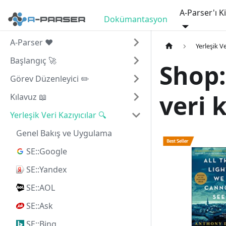
A-Parser'ı K
Dokümantasyon
A-Parser ❤️
Yerleşik Ve
Başlangıç 🚀
Shop
Görev Düzenleyici ✏️
veri k
Kılavuz 📖
Yerleşik Veri Kazıyıcılar 🔍
Genel Bakış ve Uygulama
SE::Google
SE::Yandex
SE::AOL
SE::Ask
SE::Bing