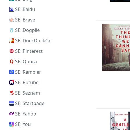
SE::Baidu
SE::Brave
SE::Dogpile
SE::DuckDuckGo
SE::Pinterest
SE::Quora
SE::Rambler
SE::Rutube
SE::Seznam
SE::Startpage
SE::Yahoo
SE::You