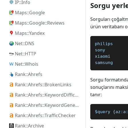
IP::Info
Sorgu yerl
Maps::Google
Sorguları çoğalt
Maps::Google::Reviews
ürün veritabanı o
Maps::Yandex
Net::DNS
philips
sony
Net::HTTP
xiaomi
samsung
Net::Whois
Rank::Ahrefs
Sorgu formatınd
Rank::Ahrefs::BrokenLinks
sonuçlarını maks
tanır:
Rank::Ahrefs::KeywordDifficulty
Rank::Ahrefs::KeywordGenerator
$query {az:a
Rank::Ahrefs::TrafficChecker
Rank::Archive