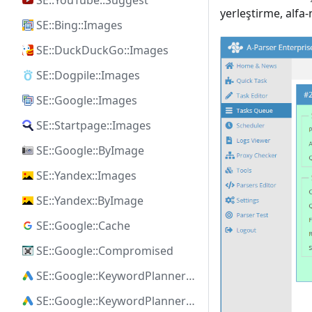
SE::YouTube::Suggest
yerleştirme, alfa-
SE::Bing::Images
SE::DuckDuckGo::Images
SE::Dogpile::Images
SE::Google::Images
SE::Startpage::Images
SE::Google::ByImage
SE::Yandex::Images
SE::Yandex::ByImage
SE::Google::Cache
SE::Google::Compromised
SE::Google::KeywordPlanner::Ideas
SE::Google::KeywordPlanner::SearchVolume