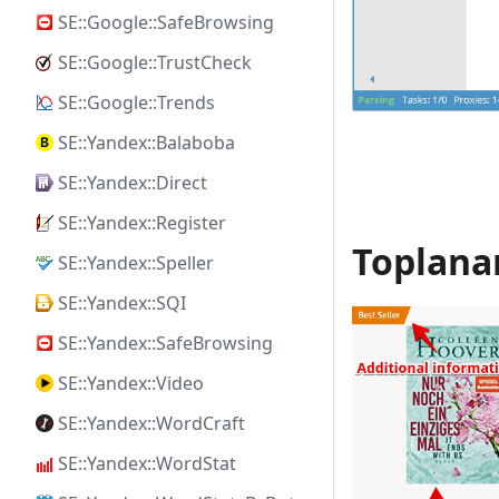
SE::Google::SafeBrowsing
SE::Google::TrustCheck
SE::Google::Trends
SE::Yandex::Balaboba
SE::Yandex::Direct
SE::Yandex::Register
Toplanan
SE::Yandex::Speller
SE::Yandex::SQI
SE::Yandex::SafeBrowsing
SE::Yandex::Video
SE::Yandex::WordCraft
SE::Yandex::WordStat