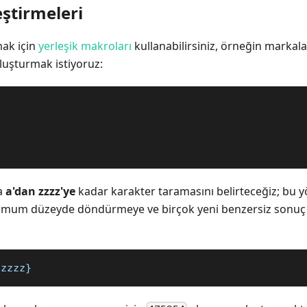
eştirmeleri
mak için
yerleşik makroları
kullanabilirsiniz, örneğin markal
luşturmak istiyoruz:
a
a'dan zzzz'ye
kadar karakter taramasını belirteceğiz; bu
imum düzeyde döndürmeye ve birçok yeni benzersiz sonuç
:zzzz}