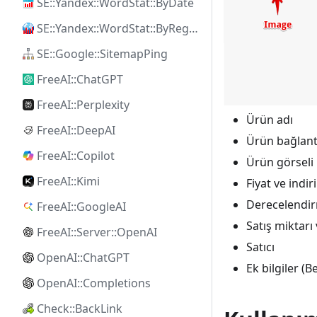
SE::Yandex::WordStat::ByDate
SE::Yandex::WordStat::ByRegion
SE::Google::SitemapPing
FreeAI::ChatGPT
FreeAI::Perplexity
Ürün adı
FreeAI::DeepAI
Ürün bağlant
FreeAI::Copilot
Ürün görseli
FreeAI::Kimi
Fiyat ve indir
Derecelendir
FreeAI::GoogleAI
Satış miktarı 
FreeAI::Server::OpenAI
Satıcı
OpenAI::ChatGPT
Ek bilgiler (B
OpenAI::Completions
Check::BackLink