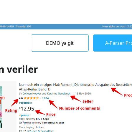
DEMO'ya git
A-Parser Pro
 veriler