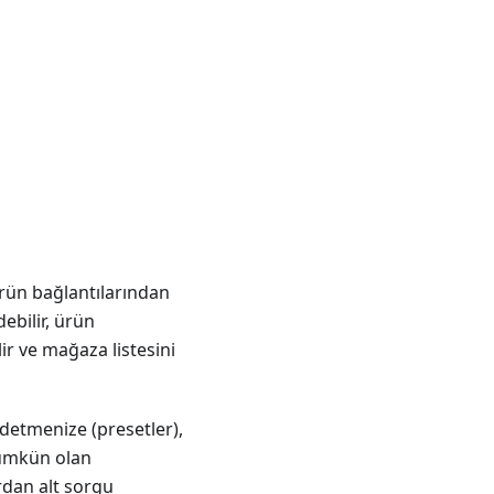
 ürün bağlantılarından
debilir, ürün
ir ve mağaza listesini
ydetmenize (presetler),
Mümkün olan
dan alt sorgu