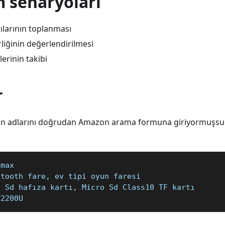
m senaryoları
ılarının toplanması
liğinin değerlendirilmesi
lerinin takibi
r
ün adlarını doğrudan Amazon arama formuna giriyormuşsun
 max
etooth fare, ev tipi oyun faresi
o Sd hafıza kartı, Micro Sd Class10 TF kartı
 2200U