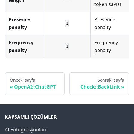
length
token sayısı
Presence
Presence
0
penalty
penalty
Frequency
Frequency
0
penalty
penalty
Önceki sayfa
Sonraki sayfa
OpenAI::ChatGPT
Check::BackLink
KAPSAMLI ÇÖZÜMLER
AI Entegrasyonları