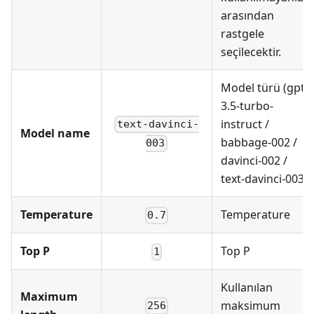
arasından
rastgele
seçilecektir.
Model türü (gpt-
3.5-turbo-
instruct /
text-davinci-
Model name
babbage-002 /
003
davinci-002 /
text-davinci-003)
Temperature
Temperature
0.7
Top P
Top P
1
Kullanılan
Maximum
maksimum
256