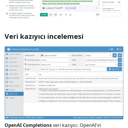
Veri kazıyıcı incelemesi
OpenAI Completions
veri kazıyıcı. OpenAI'ın