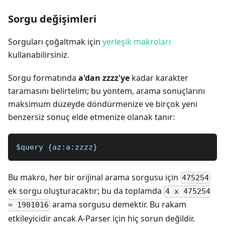
Sorgu değişimleri
Sorguları çoğaltmak için
yerleşik makroları
kullanabilirsiniz.
Sorgu formatında
a'dan zzzz'ye
kadar karakter
taramasını belirtelim; bu yöntem, arama sonuçlarını
maksimum düzeyde döndürmenize ve birçok yeni
benzersiz sonuç elde etmenize olanak tanır:
$query {az:a:zzzz}
Bu makro, her bir orijinal arama sorgusu için
475254
ek sorgu oluşturacaktır; bu da toplamda
4 x 475254
arama sorgusu demektir. Bu rakam
= 1901016
etkileyicidir ancak A-Parser için hiç sorun değildir.