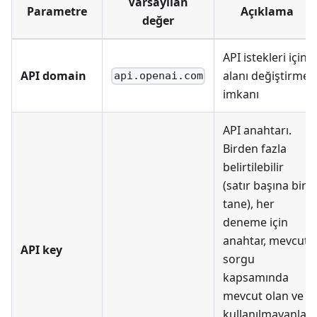
Varsayılan
Parametre
Açıklama
değer
API istekleri için
API domain
alanı değiştirme
api.openai.com
imkanı
API anahtarı.
Birden fazla
belirtilebilir
(satır başına bir
tane), her
deneme için
anahtar, mevcut
API key
sorgu
kapsamında
mevcut olan ve
kullanılmayanlar