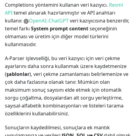
Completions yöntemini kullanan veri kazıyıcı.
Resmi
API
temel alınarak hazırlanmıştır ve API anahtarı
kullanır.
OpenAI::ChatGPT
veri kazıyıcısına benzerdir,
temel farkı
System prompt content
seçeneğinin
olmaması ve üretim için diğer model türlerini
kullanmasıdır.
A-Parser işlevselliği, bu veri kazıyıcı için veri çekme
ayarlarını daha sonra kullanmak üzere kaydetmenize
(
şablonlar
), veri çekme zamanlaması belirlemenize ve
çok daha fazlasına olanak tanır. Mümkün olan
maksimum sonuç sayısını elde etmek için otomatik
sorgu çoğaltma, dosyalardan alt sorgu yerleştirme,
sayısal-alfabetik kombinasyonları ve listeleri tarama
özelliklerini kullanabilirsiniz.
Sonuçların kaydedilmesi, sonuçlara ek mantık
uygulamanıza ve verileri
JSON, SQL ve CSV
dahil olmak