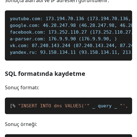
Sonuçta alan adı ve IP adresleri görüntülenir:
youtube.com: 173.194.70.136 (173.194.70.136, 1
google.com: 46.28.247.98 (46.28.247.98, 46.28.
facebook.com: 173.252.110.27 (173.252.110.27, 
a-parser.com: 176.9.9.90 (176.9.9.90, )  
vk.com: 87.240.143.244 (87.240.143.244, 87.240
yandex.ru: 93.158.134.11 (93.158.134.11, 213.1
SQL formatında kaydetme
Sonuç formatı:
[
%
"INSERT INTO dns VALUES('"
_
 query 
_
"', '"
Sonuç örneği: