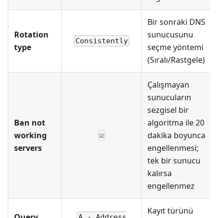
Bir sonraki DNS
Rotation
sunucusunu
Consistently
type
seçme yöntemi
(Sıralı/Rastgele)
Çalışmayan
sunucuların
sezgisel bir
Ban not
algoritma ile 20
working
dakika boyunca
☑
servers
engellenmesi;
tek bir sunucu
kalırsa
engellenmez
Kayıt türünü
Query
A - Address