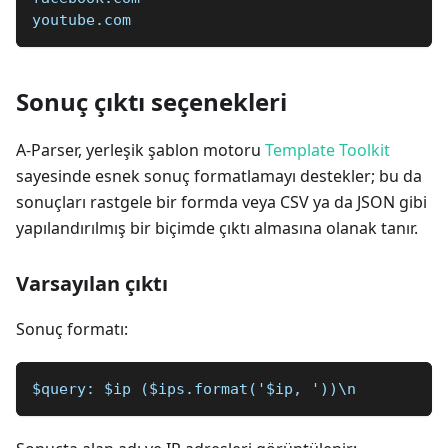
youtube.com
Sonuç çıktı seçenekleri
A-Parser, yerleşik şablon motoru
Template Toolkit
sayesinde esnek sonuç formatlamayı destekler; bu da
sonuçları rastgele bir formda veya CSV ya da JSON gibi
yapılandırılmış bir biçimde çıktı almasına olanak tanır.
Varsayılan çıktı
Sonuç formatı:
$query: $ip ($ips.format('$ip, '))\n