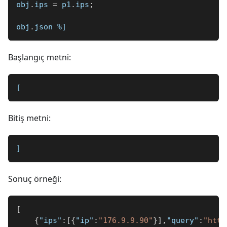
obj
.
ips 
=
 p1
.
ips
;
obj
.
json 
%]
Başlangıç metni:
[
Bitiş metni:
]
Sonuç örneği:
[
{
"ips"
:
[
{
"ip"
:
"176.9.9.90"
}
]
,
"query"
:
"http