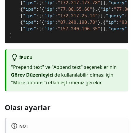
{
"ips"
:
[
{
"ip"
:
"172.217.173.78"
}
]
,
"query"
:
"
{
"ips"
:
[
{
"ip"
:
"77.88.55.60"
}
,
{
"ip"
:
"77.88.
{
"ips"
:
[
{
"ip"
:
"172.217.25.14"
}
]
,
"query"
:
"h
{
"ips"
:
[
{
"ip"
:
"87.240.190.78"
}
,
{
"ip"
:
"93.1
{
"ips"
:
[
{
"ip"
:
"157.240.196.35"
}
]
,
"query"
:
"
]
IPUCU
"Prepend text" ve "Append text" seçeneklerinin
Görev Düzenleyici
'de kullanılabilir olması için
"More options"i etkinleştirmeniz gerekir.
Olası ayarlar
NOT