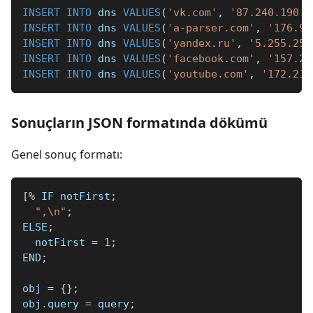
INSERT
INTO
 dns 
VALUES
(
'vk.com'
,
'87.240.190.6
INSERT
INTO
 dns 
VALUES
(
'a-parser.com'
,
'176.9.
INSERT
INTO
 dns 
VALUES
(
'yandex.ru'
,
'5.255.255
INSERT
INTO
 dns 
VALUES
(
'facebook.com'
,
'157.24
INSERT
INTO
 dns 
VALUES
(
'youtube.com'
,
'172.217
Sonuçların JSON formatında dökümü
Genel sonuç formatı:
[
%
 IF notFirst
;
",\n"
;
ELSE
;
  notFirst 
=
1
;
END
;
obj 
=
{
}
;
obj
.
query 
=
 query
;