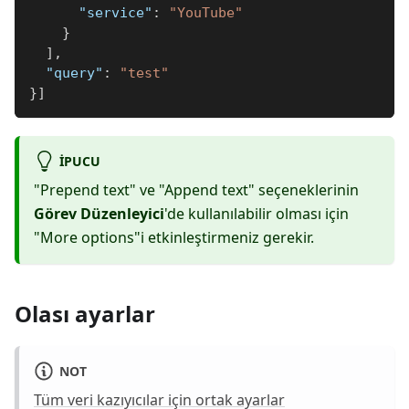
"service"
:
"YouTube"
}
]
,
"query"
:
"test"
}
]
IPUCU
"Prepend text" ve "Append text" seçeneklerinin
Görev Düzenleyici
'de kullanılabilir olması için
"More options"i etkinleştirmeniz gerekir.
Olası ayarlar
NOT
Tüm veri kazıyıcılar için ortak ayarlar