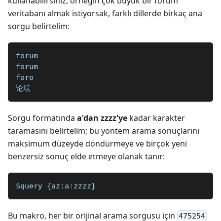
kullanabilirsiniz, örneğin çok büyük bir forum
veritabanı almak istiyorsak, farklı dillerde birkaç ana
sorgu belirtelim:
forum
forum
foro
论坛
Sorgu formatında
a'dan zzzz'ye
kadar karakter
taramasını belirtelim; bu yöntem arama sonuçlarını
maksimum düzeyde döndürmeye ve birçok yeni
benzersiz sonuç elde etmeye olanak tanır:
$query {az:a:zzzz}
Bu makro, her bir orijinal arama sorgusu için
475254