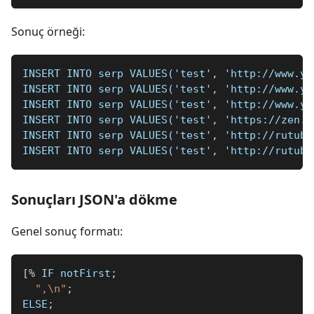
Sonuç örneği:
INSERT INTO serp VALUES('test', 'http://www.yo
INSERT INTO serp VALUES('test', 'http://www.yo
INSERT INTO serp VALUES('test', 'http://www.yo
INSERT INTO serp VALUES('test', 'https://zen.y
INSERT INTO serp VALUES('test', 'http://rutube
INSERT INTO serp VALUES('test', 'http://rutube
Sonuçları JSON'a dökme
Genel sonuç formatı:
[
%
 IF notFirst
;
",\n"
;
ELSE
;