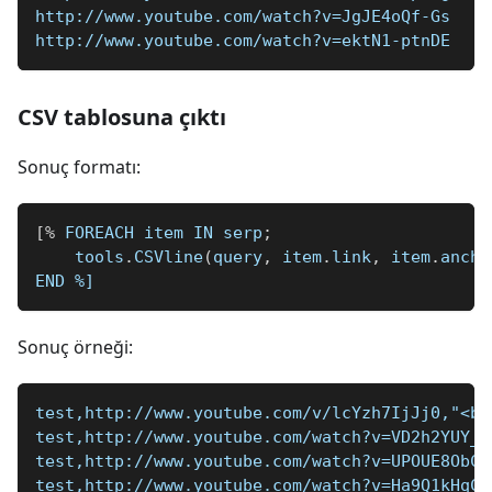
http://www.youtube.com/watch?v=JgJE4oQf-Gs
http://www.youtube.com/watch?v=ektN1-ptnDE
CSV tablosuna çıktı
Sonuç formatı:
[
%
 FOREACH item IN serp
;
    tools
.
CSVline
(
query
,
 item
.
link
,
 item
.
ancho
END 
%]
Sonuç örneği:
test,http://www.youtube.com/v/lcYzh7IjJj0,"<b>
test,http://www.youtube.com/watch?v=VD2h2YUY_W
test,http://www.youtube.com/watch?v=UPOUE8ObCy
test,http://www.youtube.com/watch?v=Ha9Q1kHqCH