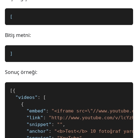
[
Bitiş metni:
]
Sonuç örneği:
[
{
"videos"
:
[
{
"embed"
:
"<iframe src=\"//www.youtube.co
"link"
:
"http://www.youtube.com/v/lcYzh7
"snippet"
:
""
,
"anchor"
:
"<b>Test</b> 10 fotoğraf yardı