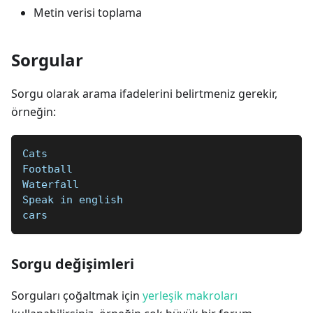
Metin verisi toplama
Sorgular
Sorgu olarak arama ifadelerini belirtmeniz gerekir,
örneğin:
Cats
Football  
Waterfall  
Speak in english   
cars
Sorgu değişimleri
Sorguları çoğaltmak için
yerleşik makroları