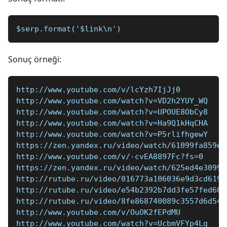
$serp.format('$link\n')
Sonuç örneği:
http://www.youtube.com/v/lcYzh7IjJj0
http://www.youtube.com/watch?v=VD2h2YUY_WQ
http://www.youtube.com/watch?v=UPOUE8ObCy8
http://www.youtube.com/watch?v=Ha9Q1kHqCHA
http://www.youtube.com/watch?v=P5rlifhgewY
https://zen.yandex.ru/video/watch/61099fa859ea
http://www.youtube.com/v/-cvEA8897Fc?fs=0
https://zen.yandex.ru/video/watch/625ed4e3099b
http://rutube.ru/video/016773a106036e9d3cd619a
http://rutube.ru/video/e54b2392b7dd3fe57fed600
http://rutube.ru/video/8fe868740089c3557d6d54e
http://www.youtube.com/v/OuOK2fEPdMU
http://www.youtube.com/watch?v=UcbmVFYp4Lg