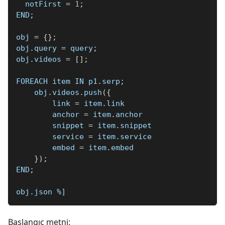
  notFirst 
=
1
;
END
;
obj 
=
{
}
;
obj
.
query 
=
 query
;
obj
.
videos 
=
[
]
;
FOREACH item IN p1
.
serp
;
    obj
.
videos
.
push
(
{
        link 
=
 item
.
link
        anchor 
=
 item
.
anchor
        snippet 
=
 item
.
snippet
        service 
=
 item
.
service
        embed 
=
 item
.
embed
}
)
;
END
;
obj
.
json 
%]
Başlangıç metni: