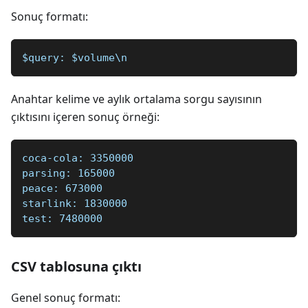
Sonuç formatı:
$query: $volume\n
Anahtar kelime ve aylık ortalama sorgu sayısının
çıktısını içeren sonuç örneği:
coca-cola: 3350000
parsing: 165000
peace: 673000
starlink: 1830000
test: 7480000
CSV tablosuna çıktı
Genel sonuç formatı: