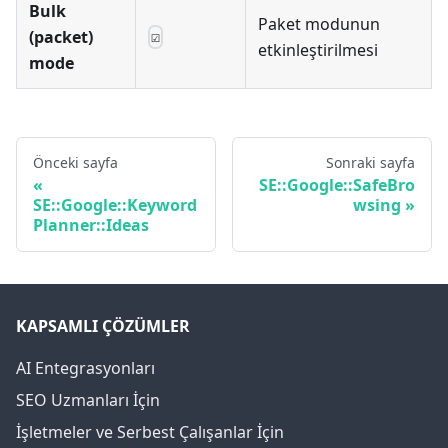
Bulk
Paket modunun
(packet)
☑
etkinleştirilmesi
mode
Önceki sayfa
Sonraki sayfa
SE::Google::SafeBro
SE::Google::Keyword
wsing
Planner::Ideas
KAPSAMLI ÇÖZÜMLER
AI Entegrasyonları
SEO Uzmanları İçin
İşletmeler ve Serbest Çalışanlar İçin