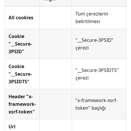
Tüm çerezlerin
All cookies
belirtilmesi
Cookie
"__Secure-3PSID"
"__Secure-
çerezi
3PSID"
Cookie
"__Secure-3PSIDTS"
"__Secure-
çerezi
3PSIDTS"
Header "x-
"x-framework-xsrf-
framework-
token" başlığı
xsrf-token"
Url