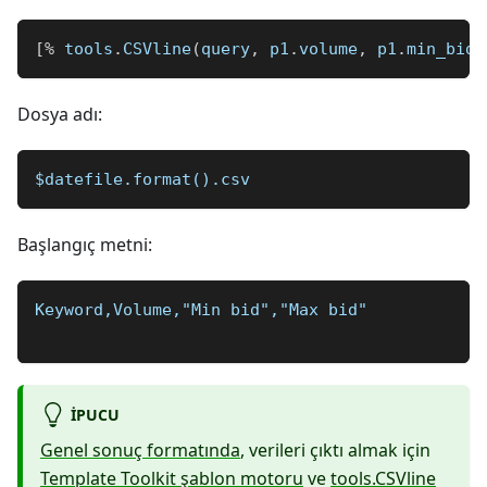
[
%
 tools
.
CSVline
(
query
,
 p1
.
volume
,
 p1
.
min_bid
,
Dosya adı:
$datefile.format().csv
Başlangıç metni:
Keyword,Volume,"Min bid","Max bid"
IPUCU
Genel sonuç formatında
, verileri çıktı almak için
Template Toolkit şablon motoru
ve
tools.CSVline