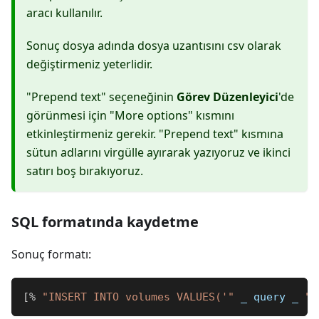
aracı kullanılır.
Sonuç dosya adında dosya uzantısını csv olarak
değiştirmeniz yeterlidir.
"Prepend text" seçeneğinin
Görev Düzenleyici
'de
görünmesi için "More options" kısmını
etkinleştirmeniz gerekir. "Prepend text" kısmına
sütun adlarını virgülle ayırarak yazıyoruz ve ikinci
satırı boş bırakıyoruz.
SQL formatında kaydetme
Sonuç formatı:
[
%
"INSERT INTO volumes VALUES('"
_
 query 
_
"'