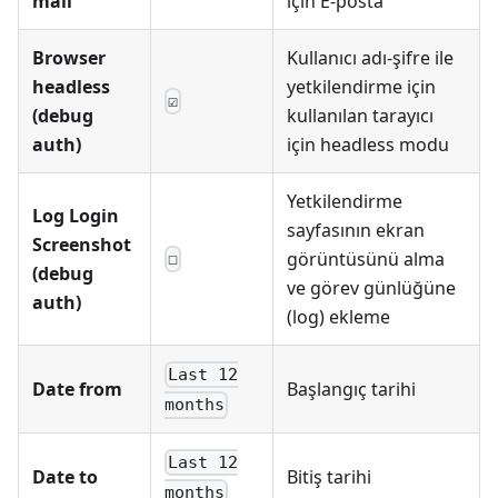
mail
için E-posta
Browser
Kullanıcı adı-şifre ile
headless
yetkilendirme için
☑
(debug
kullanılan tarayıcı
auth)
için headless modu
Yetkilendirme
Log Login
sayfasının ekran
Screenshot
görüntüsünü alma
☐
(debug
ve görev günlüğüne
auth)
(log) ekleme
Last 12
Date from
Başlangıç tarihi
months
Last 12
Date to
Bitiş tarihi
months