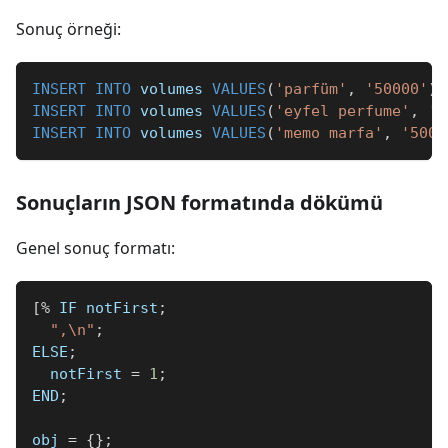
Sonuç örneği:
INSERT
INTO
 volumes 
VALUES
(
'parfüm'
,
'50000'
)
INSERT
INTO
 volumes 
VALUES
(
'eyfel perfume'
,
'5
INSERT
INTO
 volumes 
VALUES
(
'memo marfa'
,
'5000
Sonuçların JSON formatında dökümü
Genel sonuç formatı:
[
%
 IF notFirst
;
",\n"
;
ELSE
;
  notFirst 
=
1
;
END
;
obj 
=
{
}
;