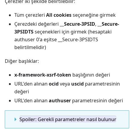
Çerezler iki şekilde belirtilebilir:
Tüm çerezleri
All cookies
seçeneğine girmek
Çerezdeki değerleri
__Secure-3PSID
,
__Secure-
3PSIDTS
seçenekleri için girmek (hesaptaki
authuser 0'a eşitse __Secure-3PSIDTS
belirtilmelidir)
Diğer başlıklar:
x-framework-xsrf-token
başlığının değeri
URL'den alınan
ocid
veya
uscid
parametresinin
değeri
URL'den alınan
authuser
parametresinin değeri
Spoiler: Gerekli parametreler nasıl bulunur