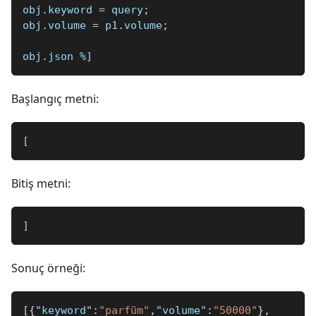
obj
.
keyword 
=
 query
;
obj
.
volume 
=
 p1
.
volume
;
obj
.
json 
%]
Başlangıç metni:
[
Bitiş metni:
]
Sonuç örneği:
[
{
"keyword"
:
"parfüm"
,
"volume"
:
"50000"
}
,