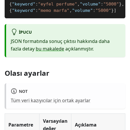
{
"keyword"
:
"eyfel perfume"
,
"volume"
:
"5000"
}
,
{
"keyword"
:
"memo marfa"
,
"volume"
:
"5000"
}
]
IPUCU
JSON formatında sonuç çıktısı hakkında daha
fazla detay
bu makalede
açıklanmıştır.
Olası ayarlar
NOT
Tüm veri kazıyıcılar için ortak ayarlar
Varsayılan
Parametre
Açıklama
değer