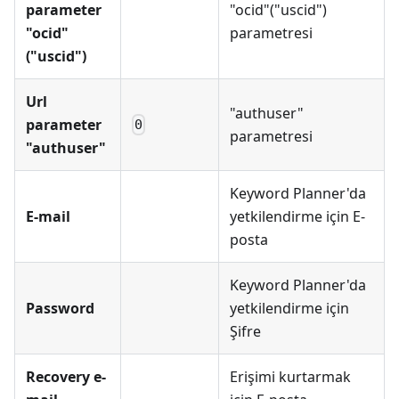
parameter
"ocid"("uscid")
"ocid"
parametresi
("uscid")
Url
"authuser"
parameter
0
parametresi
"authuser"
Keyword Planner'da
E-mail
yetkilendirme için E-
posta
Keyword Planner'da
Password
yetkilendirme için
Şifre
Recovery e-
Erişimi kurtarmak