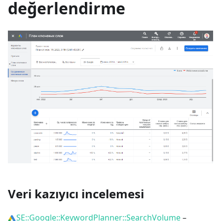
değerlendirme
Veri kazıyıcı incelemesi
SE::Google::KeywordPlanner::SearchVolume
–