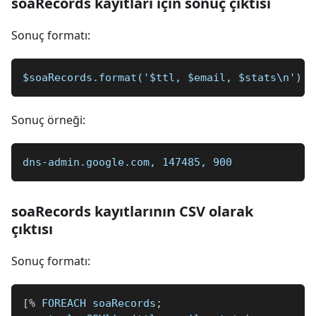
soaRecords kayıtları için sonuç çıktısı
Sonuç formatı:
$soaRecords.format('$ttl, $email, $stats\n')
Sonuç örneği:
dns-admin.google.com, 147485, 900
soaRecords kayıtlarının CSV olarak
çıktısı
Sonuç formatı:
[
%
 FOREACH soaRecords
;