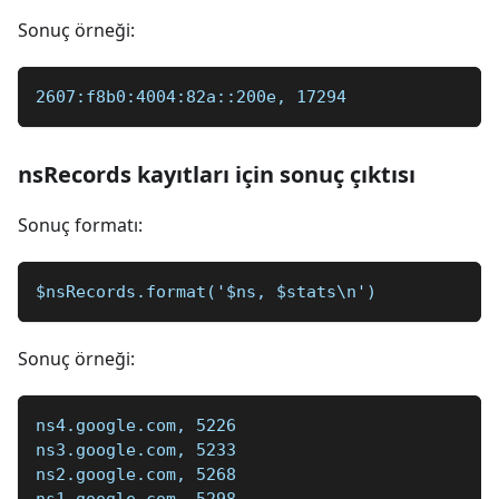
Sonuç örneği:
2607:f8b0:4004:82a::200e, 17294
nsRecords kayıtları için sonuç çıktısı
Sonuç formatı:
$nsRecords.format('$ns, $stats\n')
Sonuç örneği:
ns4.google.com, 5226
ns3.google.com, 5233
ns2.google.com, 5268