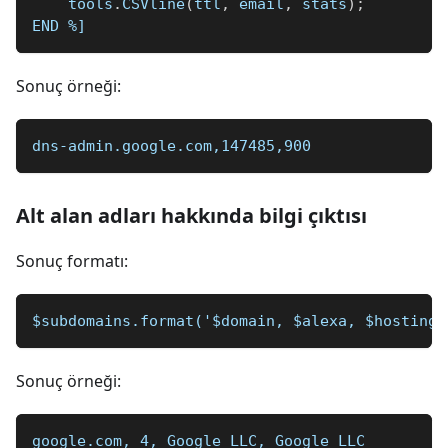
    tools
.
CSVline
(
ttl
,
 email
,
 stats
)
;
END 
%]
Sonuç örneği:
dns-admin.google.com,147485,900
Alt alan adları hakkında bilgi çıktısı
Sonuç formatı:
$subdomains.format('$domain, $alexa, $hosting,
Sonuç örneği:
google.com, 4, Google LLC, Google LLC