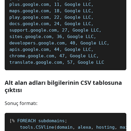
plus.google.com, 11, Google LLC, 
maps.google.com, 18, Google LLC, 
play.google.com, 22, Google LLC, 
docs.google.com, 24, Google LLC, 
support.google.com, 27, Google LLC, 
sites.google.com, 36, Google LLC, 
developers.google.com, 40, Google LLC, 
apis.google.com, 44, Google LLC, 
chrome.google.com, 47, Google LLC, 
translate.google.com, 57, Google LLC
Alt alan adları bilgilerinin CSV tablosuna
çıktısı
Sonuç formatı:
[
%
 FOREACH subdomains
;
    tools
.
CSVline
(
domain
,
 alexa
,
 hosting
,
 mail