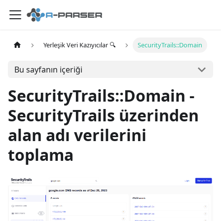
Yerleşik Veri Kazıyıcılar 🔍
SecurityTrails::Domain
Bu sayfanın içeriği
SecurityTrails::Domain -
SecurityTrails üzerinden
alan adı verilerini
toplama