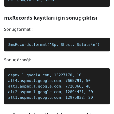
ns1.google.com, 5298
mxRecords kayıtları için sonuç çıktısı
Sonuç formatı:
$mxRecords.format('$p, $host, $stats\n')
Sonuç örneği:
aspmx.l.google.com, 13227170, 10
alt4.aspmx.l.google.com, 7665791, 50
alt3.aspmx.l.google.com, 7726366, 40
alt2.aspmx.l.google.com, 12894431, 30
alt1.aspmx.l.google.com, 12975832, 20