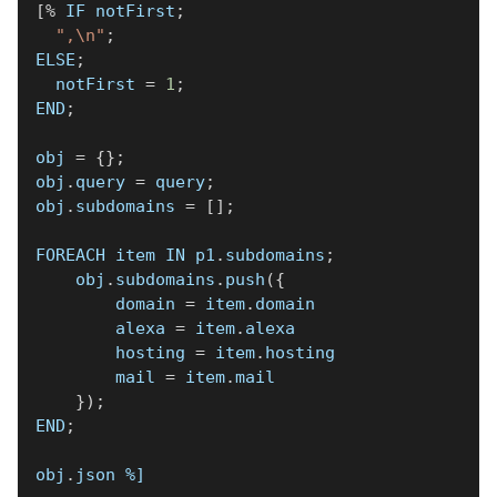
[
%
 IF notFirst
;
",\n"
;
ELSE
;
  notFirst 
=
1
;
END
;
obj 
=
{
}
;
obj
.
query 
=
 query
;
obj
.
subdomains 
=
[
]
;
FOREACH item IN p1
.
subdomains
;
    obj
.
subdomains
.
push
(
{
        domain 
=
 item
.
domain
        alexa 
=
 item
.
alexa
        hosting 
=
 item
.
hosting
        mail 
=
 item
.
mail
}
)
;
END
;
obj
.
json 
%]