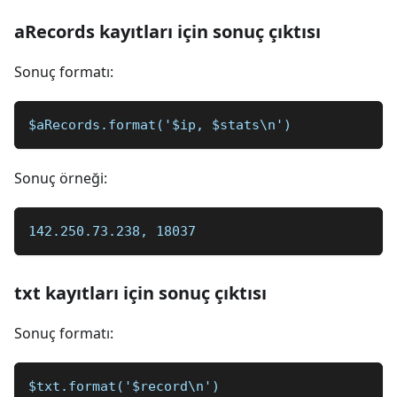
aRecords kayıtları için sonuç çıktısı
Sonuç formatı:
$aRecords.format('$ip, $stats\n')
Sonuç örneği:
142.250.73.238, 18037
txt kayıtları için sonuç çıktısı
Sonuç formatı:
$txt.format('$record\n')