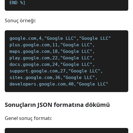
END 
%]
Sonuç örneği:
google.com,4,"Google LLC","Google LLC"
plus.google.com,11,"Google LLC",
maps.google.com,18,"Google LLC",
play.google.com,22,"Google LLC",
docs.google.com,24,"Google LLC",
support.google.com,27,"Google LLC",
sites.google.com,36,"Google LLC",
developers.google.com,40,"Google LLC"
Sonuçların JSON formatına dökümü
Genel sonuç formatı: