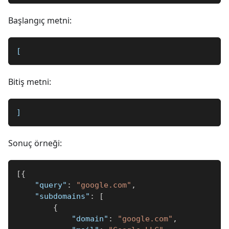
Başlangıç metni:
[
Bitiş metni:
]
Sonuç örneği:
[
{
"query"
:
"google.com"
,
"subdomains"
:
[
{
"domain"
:
"google.com"
,