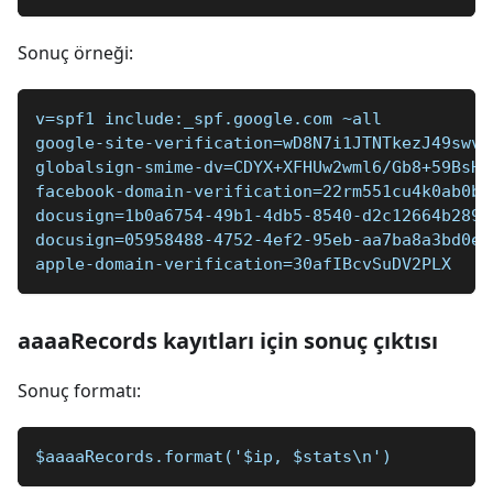
Sonuç örneği:
v=spf1 include:_spf.google.com ~all
google-site-verification=wD8N7i1JTNTkezJ49swvW
globalsign-smime-dv=CDYX+XFHUw2wml6/Gb8+59BsH3
facebook-domain-verification=22rm551cu4k0ab0bx
docusign=1b0a6754-49b1-4db5-8540-d2c12664b289
docusign=05958488-4752-4ef2-95eb-aa7ba8a3bd0e
apple-domain-verification=30afIBcvSuDV2PLX
aaaaRecords kayıtları için sonuç çıktısı
Sonuç formatı:
$aaaaRecords.format('$ip, $stats\n')