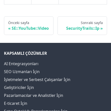
Önceki sayfa
Sonraki sayfa
SE::YouTube::Video
SecurityTrails::Ip
KAPSAMLI ÇÖZÜMLER
AI Entegrasyonları
SEO Uzmanları İçin
İşletmeler ve Serbest Çalışanlar İçin
Geliştiriciler İçin
Pazarlamacılar ve Analistler İçin
E-ticaret İçin