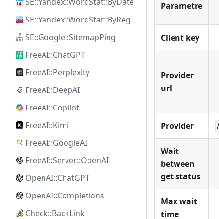
SE::Yandex::WordStat::ByDate
Parametre
SE::Yandex::WordStat::ByRegion
SE::Google::SitemapPing
Client key
FreeAI::ChatGPT
FreeAI::Perplexity
Provider
url
FreeAI::DeepAI
FreeAI::Copilot
FreeAI::Kimi
Provider
FreeAI::GoogleAI
Wait
FreeAI::Server::OpenAI
between
get status
OpenAI::ChatGPT
OpenAI::Completions
Max wait
Check::BackLink
time