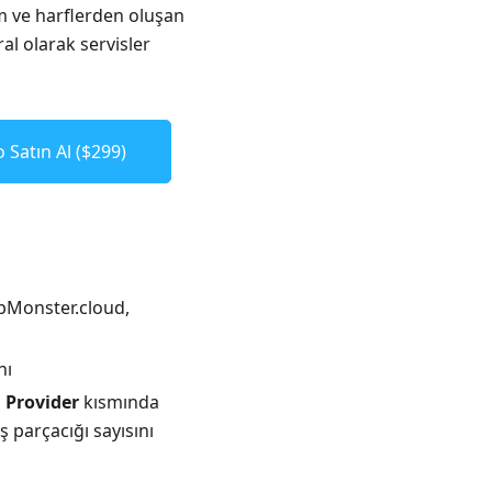
am ve harflerden oluşan
al olarak servisler
 Satın Al ($299)
apMonster.cloud,
nı
n
Provider
kısmında
iş parçacığı sayısını