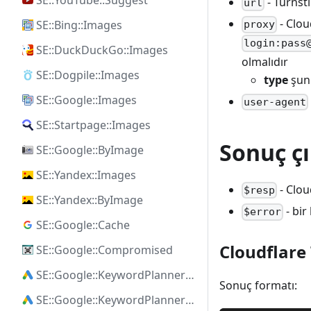
SE::YouTube::Suggest
- Turnst
url
- Clou
SE::Bing::Images
proxy
login:pass
SE::DuckDuckGo::Images
olmalıdır
SE::Dogpile::Images
type
şunl
SE::Google::Images
user-agent
SE::Startpage::Images
Sonuç çı
SE::Google::ByImage
SE::Yandex::Images
- Clou
$resp
SE::Yandex::ByImage
- bir
$error
SE::Google::Cache
Cloudflare 
SE::Google::Compromised
SE::Google::KeywordPlanner::Ideas
Sonuç formatı:
SE::Google::KeywordPlanner::SearchVolume