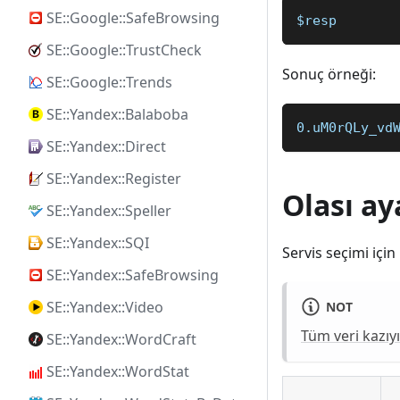
SE::Google::SafeBrowsing
$resp
SE::Google::TrustCheck
Sonuç örneği:
SE::Google::Trends
SE::Yandex::Balaboba
0.uM0rQLy_vd
SE::Yandex::Direct
SE::Yandex::Register
Olası ay
SE::Yandex::Speller
SE::Yandex::SQI
Servis seçimi için
SE::Yandex::SafeBrowsing
SE::Yandex::Video
NOT
Tüm veri kazıyı
SE::Yandex::WordCraft
SE::Yandex::WordStat