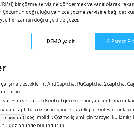
 URL'si) bir çözme servisine göndermek ve yanıt olarak rak
r. Çözümün doğruluğu yalnızca çözme servisine bağlıdır; kur
eyse her zaman doğru şekilde çözer.
DEMO'ya git
A-Parser Pro
er
e çalışma desteklenir: AntiCaptcha, RuCaptcha, 2captcha, C
ptchas.io
e süresini ve durum kontrol gecikmesini yapılandırma imka
madan captcha çözme imkanı. Bu özelliği etkinleştirmek içi
seçilmelidir. Çözme işlemi için tarayıcı kullanılır, 
g browser)
bunu göz önünde bulundurun.