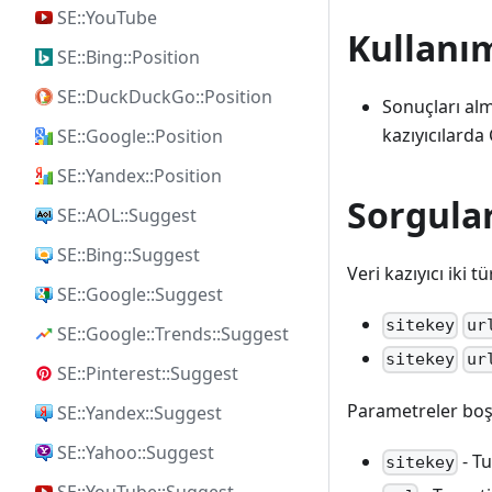
SE::YouTube
Kullanı
SE::Bing::Position
SE::DuckDuckGo::Position
Sonuçları alm
kazıyıcılarda
SE::Google::Position
SE::Yandex::Position
Sorgula
SE::AOL::Suggest
SE::Bing::Suggest
Veri kazıyıcı iki 
SE::Google::Suggest
sitekey
ur
SE::Google::Trends::Suggest
sitekey
ur
SE::Pinterest::Suggest
Parametreler boşl
SE::Yandex::Suggest
SE::Yahoo::Suggest
- Tu
sitekey