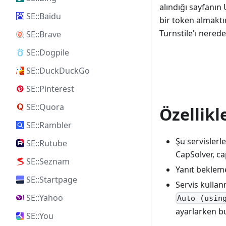
alındığı sayfanın
SE::Baidu
bir token almaktı
Turnstile'ı nered
SE::Brave
SE::Dogpile
SE::DuckDuckGo
SE::Pinterest
SE::Quora
Özellikl
SE::Rambler
Şu servislerl
SE::Rutube
CapSolver, ca
SE::Seznam
Yanıt beklem
SE::Startpage
Servis kullan
SE::Yahoo
Auto (usin
ayarlarken 
SE::You