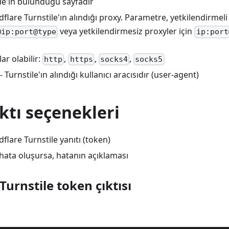
ile'ın bulunduğu sayfadır
dflare Turnstile'ın alındığı proxy. Parametre, yetkilendirmeli
veya yetkilendirmesiz proxyler için
@ip:port@type
ip:port
ar olabilir:
,
,
,
http
https
socks4
socks5
- Turnstile'ın alındığı kullanıcı aracısıdır (user-agent)
ktı seçenekleri
dflare Turnstile yanıtı (token)
 hata oluşursa, hatanın açıklaması
Turnstile token çıktısı