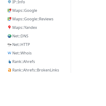
IP::Info
Maps::Google
Maps::Google::Reviews
Maps::Yandex
Net::DNS
Net::HTTP
Net::Whois
Rank::Ahrefs
Rank::Ahrefs::BrokenLinks
Rank::Ahrefs::KeywordDifficulty
KAPSAMLI ÇÖZÜMLER
ÜRÜ
Rank::Ahrefs::KeywordGenerator
AI Entegrasyonları
Lisans
Rank::Ahrefs::TrafficChecker
SEO Uzmanları İçin
Özelli
Rank::Archive