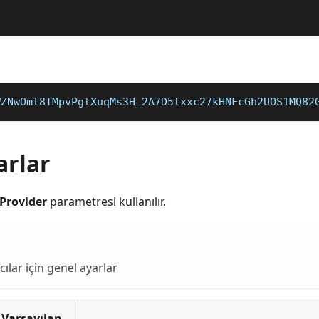
WZNwOml8TMpvPgtXuqMs3H_2A7D5txxc27kHNFcGh2UOS1MQ82
arlar
Provider
parametresi kullanılır.
cılar için genel ayarlar
Varsayılan