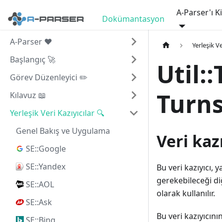
A-Parser'ı K
Dokümantasyon
A-Parser ❤️
Yerleşik Ve
Başlangıç 🚀
Util:
Görev Düzenleyici ✏️
Turns
Kılavuz 📖
Yerleşik Veri Kazıyıcılar 🔍
Genel Bakış ve Uygulama
Veri kaz
SE::Google
SE::Yandex
Bu veri kazıyıcı, 
gerekebileceği diğ
SE::AOL
olarak kullanılır.
SE::Ask
Bu veri kazıyıcını
SE::Bing