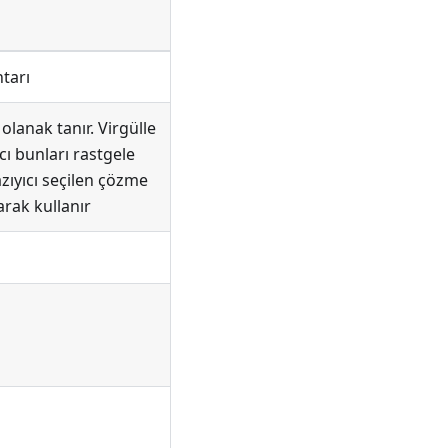
htarı
 olanak tanır. Virgülle
ıcı bunları rastgele
kazıyıcı seçilen çözme
arak kullanır