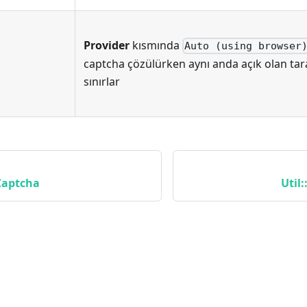
Provider
kısmında
Auto (using browser
captcha çözülürken aynı anda açık olan taray
sınırlar
Captcha
Util