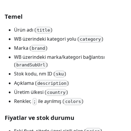
Temel
Ürün adı (
)
title
WB üzerindeki kategori yolu (
)
category
Marka (
)
brand
WB üzerindeki marka/kategori bağlantısı
(
)
brandSubUrl
Stok kodu, nm ID (
)
sku
Açıklama (
)
description
Üretim ülkesi (
)
country
Renkler,
ile ayrılmış (
)
;
colors
Fiyatlar ve stok durumu