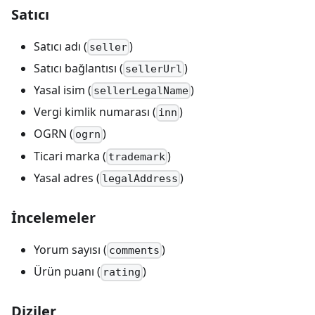
Satıcı
Satıcı adı (
)
seller
Satıcı bağlantısı (
)
sellerUrl
Yasal isim (
)
sellerLegalName
Vergi kimlik numarası (
)
inn
OGRN (
)
ogrn
Ticari marka (
)
trademark
Yasal adres (
)
legalAddress
İncelemeler
Yorum sayısı (
)
comments
Ürün puanı (
)
rating
Diziler