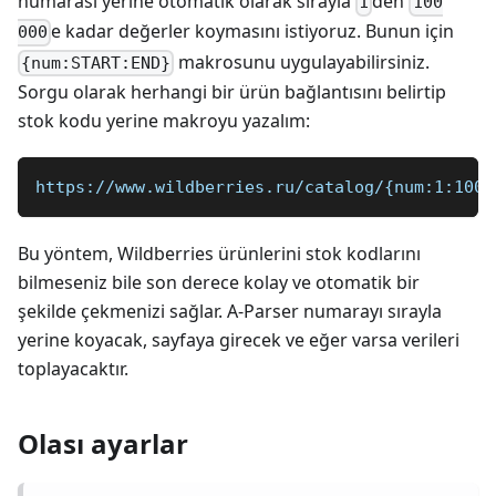
numarası yerine otomatik olarak sırayla
den
1
100
e kadar değerler koymasını istiyoruz. Bunun için
000
makrosunu uygulayabilirsiniz.
{num:START:END}
Sorgu olarak herhangi bir ürün bağlantısını belirtip
stok kodu yerine makroyu yazalım:
https://www.wildberries.ru/catalog/{num:1:1000
Bu yöntem, Wildberries ürünlerini stok kodlarını
bilmeseniz bile son derece kolay ve otomatik bir
şekilde çekmenizi sağlar. A-Parser numarayı sırayla
yerine koyacak, sayfaya girecek ve eğer varsa verileri
toplayacaktır.
Olası ayarlar