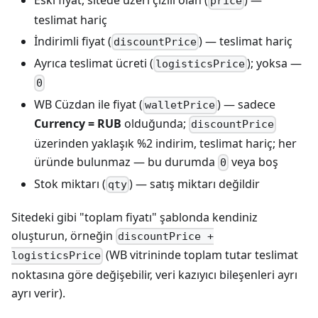
Eski fiyat, sitede üzeri çizili olan (
) —
price
teslimat hariç
İndirimli fiyat (
) — teslimat hariç
discountPrice
Ayrıca teslimat ücreti (
); yoksa —
logisticsPrice
0
WB Cüzdan ile fiyat (
) — sadece
walletPrice
Currency = RUB
olduğunda;
discountPrice
üzerinden yaklaşık %2 indirim, teslimat hariç; her
üründe bulunmaz — bu durumda
veya boş
0
Stok miktarı (
) — satış miktarı değildir
qty
Sitedeki gibi "toplam fiyatı" şablonda kendiniz
oluşturun, örneğin
discountPrice +
(WB vitrininde toplam tutar teslimat
logisticsPrice
noktasına göre değişebilir, veri kazıyıcı bileşenleri ayrı
ayrı verir).