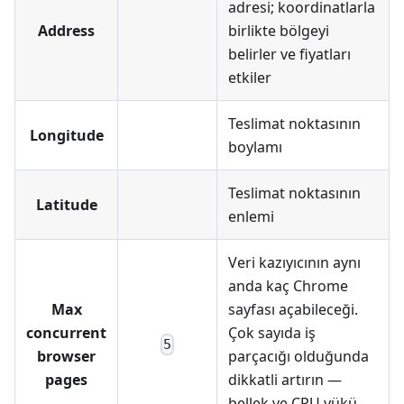
adresi; koordinatlarla
Address
birlikte bölgeyi
belirler ve fiyatları
etkiler
Teslimat noktasının
Longitude
boylamı
Teslimat noktasının
Latitude
enlemi
Veri kazıyıcının aynı
anda kaç Chrome
Max
sayfası açabileceği.
concurrent
Çok sayıda iş
5
browser
parçacığı olduğunda
pages
dikkatli artırın —
bellek ve CPU yükü