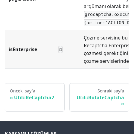
argümanı olarak belirti
grecaptcha.execute
{action:'ACTION DE
Çözme servisine bu r
Recaptcha Enterprise 
isEnterprise
☐
çözmesi gerektiğini bel
çözme servislerinde ç
Önceki sayfa
Sonraki sayfa
Util::ReCaptcha2
Util::RotateCaptcha
KAPSAMLI ÇÖZÜMLER