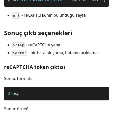
grecaptcha.execute(SITEKEY, {action:'verify'})
- reCAPTCHA'nın bulunduğu sayfa
url
Sonuç çıktı seçenekleri
- reCAPTCHA yanıtı
$resp
- bir hata oluşursa, hatanın açıklaması
$error
reCAPTCHA token çıktısı
Sonuç formatı:
$resp
Sonuç örneği: