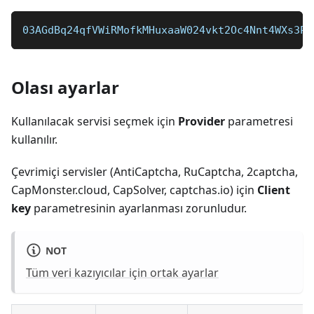
03AGdBq24qfVWiRMofkMHuxaaW024vkt2Oc4Nnt4WXs3Pd
Olası ayarlar
Kullanılacak servisi seçmek için
Provider
parametresi
kullanılır.
Çevrimiçi servisler (AntiCaptcha, RuCaptcha, 2captcha,
CapMonster.cloud, CapSolver, captchas.io) için
Client
key
parametresinin ayarlanması zorunludur.
NOT
Tüm veri kazıyıcılar için ortak ayarlar