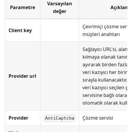
Varsayılan
Parametre
Açıklam
değer
Çevrimiçi çözme servisl
Client key
müşteri anahtarı
Sağlayıcı URL'si, alanı
kılmaya olanak tanır. V
ayırarak birden fazla bel
veri kazıyıcı her birini
Provider url
sırayla kullanacaktır. Bo
veri kazıyıcı seçilen ç
servisine bağlı olarak 
otomatik olarak kullan
Provider
Çözme servisi
AntiCaptcha