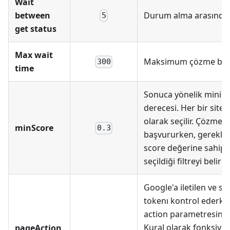
Wait
between
Durum alma arasında
5
get status
Max wait
Maksimum çözme bek
300
time
Sonuca yönelik mini
derecesi. Her bir site 
olarak seçilir. Çözme s
minScore
0.3
başvururken, gerekli
score değerine sahip ç
seçildiği filtreyi belirle
Google'a iletilen ve si
tokenı kontrol ederk
action parametresinin
Kural olarak fonksiyo
pageAction