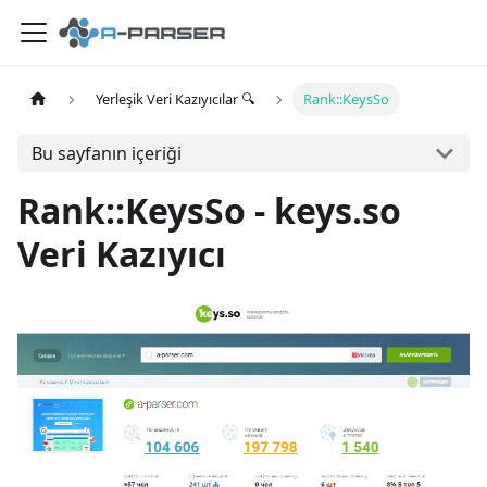
Yerleşik Veri Kazıyıcılar 🔍
Rank::KeysSo
Bu sayfanın içeriği
Rank::KeysSo - keys.so
Veri Kazıyıcı