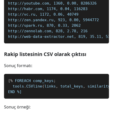
http://youtube.com, 1360, 0.00, 8286326
http://habr.com, 1174, 0.04, 116283
http://vc.ru, 1172, 0.06, 40749
http://zen.yandex.ru, 923, 0.00, 5944772
http://spark.ru, 870, 0.33, 2062
http://zennolab.com, 828, 2.78, 216
http://web-data-extractor.net, 819, 35.11, 53
Rakip listesinin CSV olarak çıktısı
Sonuç formatı:
[
%
 FOREACH comp_keys
;
  tools
.
CSVline
(
links
,
 total_keys
,
 similarity
,
END 
%]
Sonuç örneği: