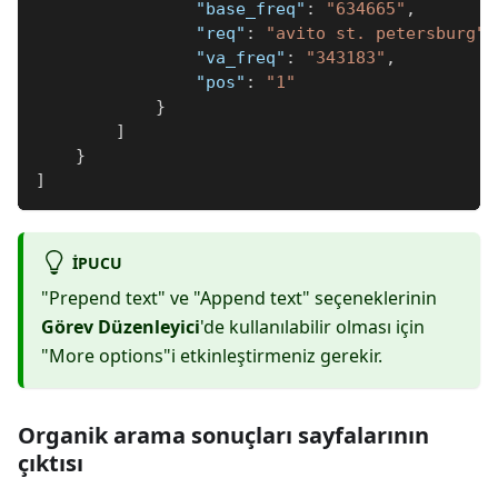
"base_freq"
:
"634665"
,
"req"
:
"avito st. petersburg"
,
"va_freq"
:
"343183"
,
"pos"
:
"1"
}
]
}
]
IPUCU
"Prepend text" ve "Append text" seçeneklerinin
Görev Düzenleyici
'de kullanılabilir olması için
"More options"i etkinleştirmeniz gerekir.
Organik arama sonuçları sayfalarının
çıktısı