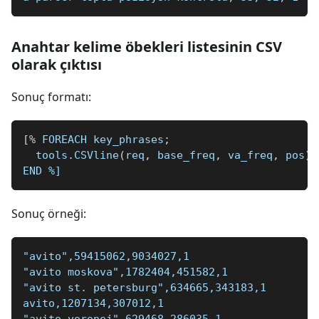
Anahtar kelime öbekleri listesinin CSV
olarak çıktısı
Sonuç formatı:
[
%
 FOREACH key_phrases
;
  tools
.
CSVline
(
req
,
 base_freq
,
 va_freq
,
 pos
)
;
END 
%]
Sonuç örneği:
"avito",59415062,9034027,1
"avito moskova",1782404,451582,1
"avito st. petersburg",634665,343183,1
avito,1207134,307012,1
"avito voronej",629468,286035,1