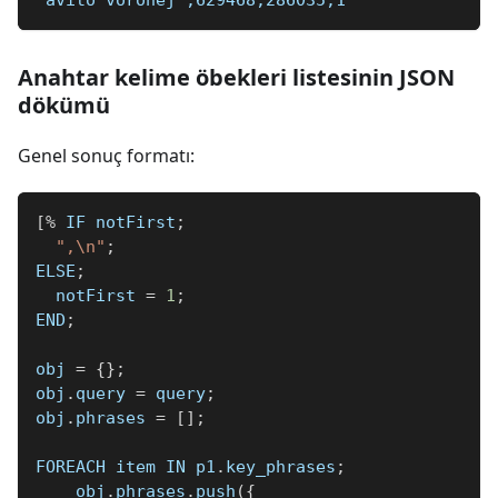
Anahtar kelime öbekleri listesinin JSON
dökümü
Genel sonuç formatı:
[
%
 IF notFirst
;
",\n"
;
ELSE
;
  notFirst 
=
1
;
END
;
obj 
=
{
}
;
obj
.
query 
=
 query
;
obj
.
phrases 
=
[
]
;
FOREACH item IN p1
.
key_phrases
;
    obj
.
phrases
.
push
(
{