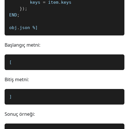
        keys 
=
 item
.
keys
}
)
;
END
;
obj
.
json 
%]
Başlangıç metni:
[
Bitiş metni:
]
Sonuç örneği: