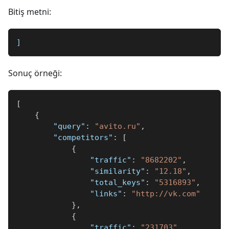
Bitiş metni:
]
Sonuç örneği:
[
{
"query"
:
"avito.ru"
,
"competitors"
:
[
{
"traffic"
:
"8682202"
,
"similarity"
:
"12.18"
,
"total_keys"
:
"5316893"
,
"links"
:
"http://vk.com"
}
,
{
"traffic"
:
"231703"
,