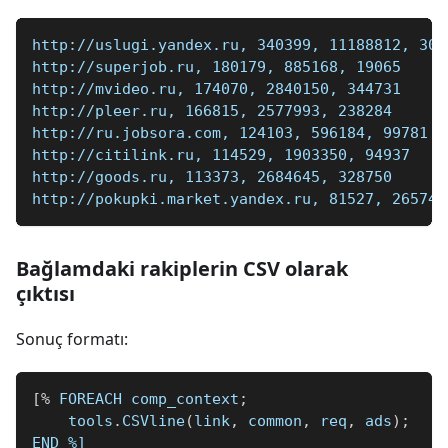
http://uslugi.yandex.ru, 340399, 11188812, 306
http://superjob.ru, 180179, 885168, 19065
http://mvideo.ru, 174070, 2840150, 344731
http://pleer.ru, 166815, 2577993, 238284
http://ru.jobsora.com, 124103, 596184, 99781
http://citilink.ru, 114529, 1903350, 94937
http://goods.ru, 113373, 2684645, 328750
http://pokupki.market.yandex.ru, 81527, 265749
Bağlamdaki rakiplerin CSV olarak
çıktısı
Sonuç formatı:
[
%
 FOREACH comp_context
;
    tools
.
CSVline
(
link
,
 common
,
 req
,
 ads
)
;
END 
%]