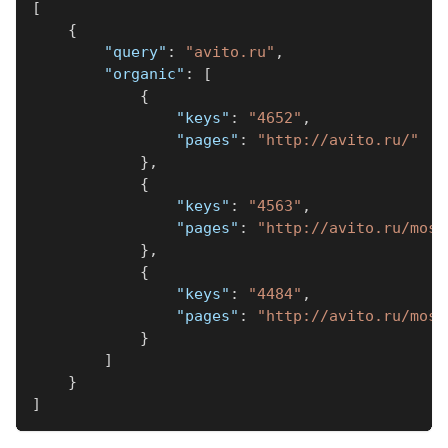
[
{
"query"
:
"avito.ru"
,
"organic"
:
[
{
"keys"
:
"4652"
,
"pages"
:
"http://avito.ru/"
}
,
{
"keys"
:
"4563"
,
"pages"
:
"http://avito.ru/mosk
}
,
{
"keys"
:
"4484"
,
"pages"
:
"http://avito.ru/mosk
}
]
}
]