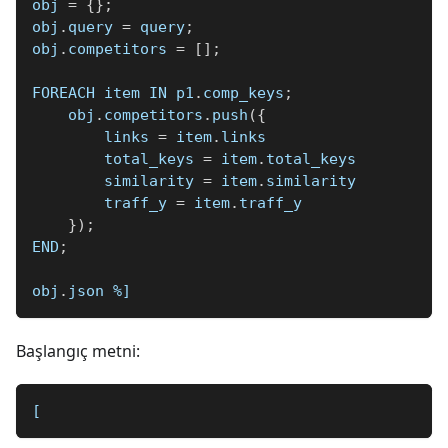
obj 
=
{
}
;
obj
.
query 
=
 query
;
obj
.
competitors 
=
[
]
;
FOREACH item IN p1
.
comp_keys
;
    obj
.
competitors
.
push
(
{
        links 
=
 item
.
links
        total_keys 
=
 item
.
total_keys
        similarity 
=
 item
.
similarity
        traff_y 
=
 item
.
traff_y
}
)
;
END
;
obj
.
json 
%]
Başlangıç metni:
[