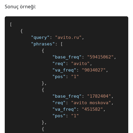
Sonuç örneği:
[
{
"query"
:
"avito.ru"
,
"phrases"
:
[
{
"base_freq"
:
"59415062"
,
"req"
:
"avito"
,
"va_freq"
:
"9034027"
,
"pos"
:
"1"
}
,
{
"base_freq"
:
"1782404"
,
"req"
:
"avito moskova"
,
"va_freq"
:
"451582"
,
"pos"
:
"1"
}
,
{