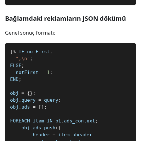
Bağlamdaki reklamların JSON dökümü
Genel sonuç formatı:
[
%
 IF notFirst
;
",\n"
;
ELSE
;
  notFirst 
=
1
;
END
;
obj 
=
{
}
;
obj
.
query 
=
 query
;
obj
.
ads 
=
[
]
;
FOREACH item IN p1
.
ads_context
;
    obj
.
ads
.
push
(
{
        header 
=
 item
.
aheader