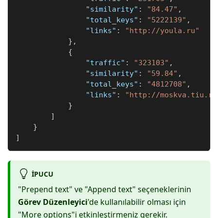
"similarity"
:
"84.47"
,
"total_keys"
:
"5222139"
,
"links"
:
"http://youla.ru"
}
,
{
"traffic"
:
"323103"
,
"similarity"
:
"59.84"
,
"total_keys"
:
"4812708"
,
"links"
:
"http://moskva.tiu.ru
}
]
}
]
IPUCU
"Prepend text" ve "Append text" seçeneklerinin
Görev Düzenleyici
'de kullanılabilir olması için
"More options"i etkinleştirmeniz gerekir.