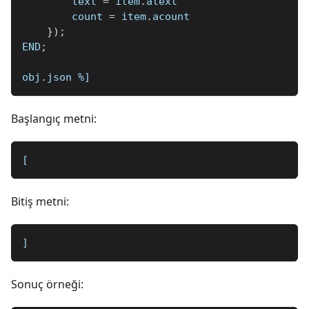
        text 
=
 item
.
atext
        count 
=
 item
.
acount
}
)
;
END
;
obj
.
json 
%]
Başlangıç metni:
[
Bitiş metni:
]
Sonuç örneği: