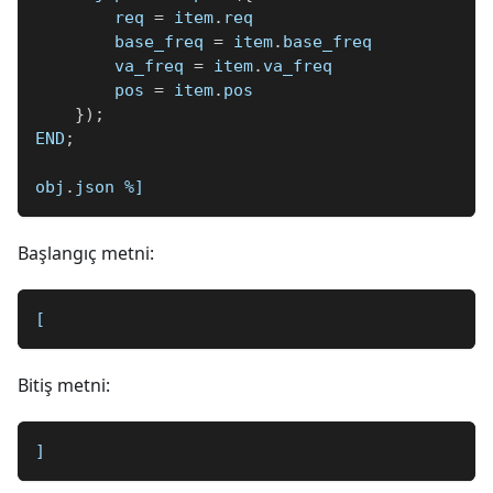
        req 
=
 item
.
req
        base_freq 
=
 item
.
base_freq
        va_freq 
=
 item
.
va_freq
        pos 
=
 item
.
pos
}
)
;
END
;
obj
.
json 
%]
Başlangıç metni:
[
Bitiş metni:
]