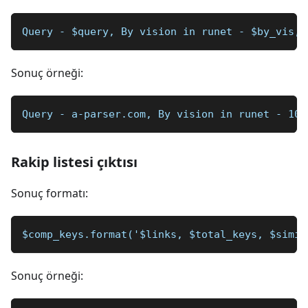
Query - $query, By vision in runet - $by_vis, 
Sonuç örneği:
Query - a-parser.com, By vision in runet - 104
Rakip listesi çıktısı
Sonuç formatı:
$comp_keys.format('$links, $total_keys, $simil
Sonuç örneği: