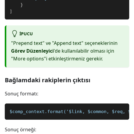
}
]
IPUCU
"Prepend text" ve "Append text" seçeneklerinin
Görev Düzenleyici
'de kullanılabilir olması için
"More options"i etkinleştirmeniz gerekir.
Bağlamdaki rakiplerin çıktısı
Sonuç formatı:
$comp_context.format('$link, $common, $req, $a
Sonuç örneği: