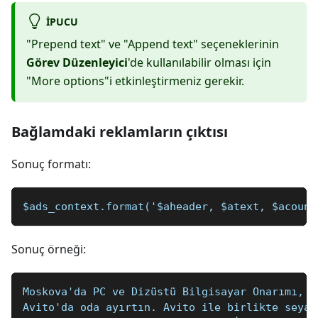
IPUCU
"Prepend text" ve "Append text" seçeneklerinin
Görev Düzenleyici
'de kullanılabilir olması için
"More options"i etkinleştirmeniz gerekir.
Bağlamdaki reklamların çıktısı
Sonuç formatı:
$ads_context.format('$aheader, $atext, $acount
Sonuç örneği:
Moskova'da PC ve Dizüstü Bilgisayar Onarımı, Y
Avito'da oda ayırtın. Avito ile birlikte seyah