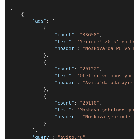
[
{
"ads"
:
[
{
"count"
:
"38658"
,
"text"
:
"Yerinde! 2015'ten ber
"header"
:
"Moskova'da PC ve Di
}
,
{
"count"
:
"20122"
,
"text"
:
"Oteller ve pansiyonla
"header"
:
"Avito'da oda ayırtı
}
,
{
"count"
:
"20110"
,
"text"
:
"Moskova şehrinde günc
"header"
:
"Moskova şehrinde iş
}
]
,
"query"
:
"avito.ru"