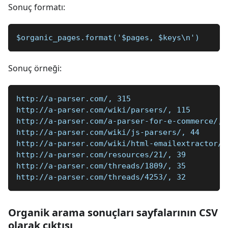
Sonuç formatı:
$organic_pages.format('$pages, $keys\n')
Sonuç örneği:
http://a-parser.com/, 315
http://a-parser.com/wiki/parsers/, 115
http://a-parser.com/a-parser-for-e-commerce/, 
http://a-parser.com/wiki/js-parsers/, 44
http://a-parser.com/wiki/html-emailextractor/,
http://a-parser.com/resources/21/, 39
http://a-parser.com/threads/1809/, 35
http://a-parser.com/threads/4253/, 32
Organik arama sonuçları sayfalarının CSV
olarak çıktısı