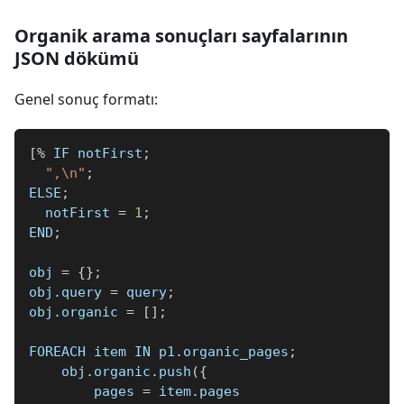
Organik arama sonuçları sayfalarının
JSON dökümü
Genel sonuç formatı:
[
%
 IF notFirst
;
",\n"
;
ELSE
;
  notFirst 
=
1
;
END
;
obj 
=
{
}
;
obj
.
query 
=
 query
;
obj
.
organic 
=
[
]
;
FOREACH item IN p1
.
organic_pages
;
    obj
.
organic
.
push
(
{
        pages 
=
 item
.
pages