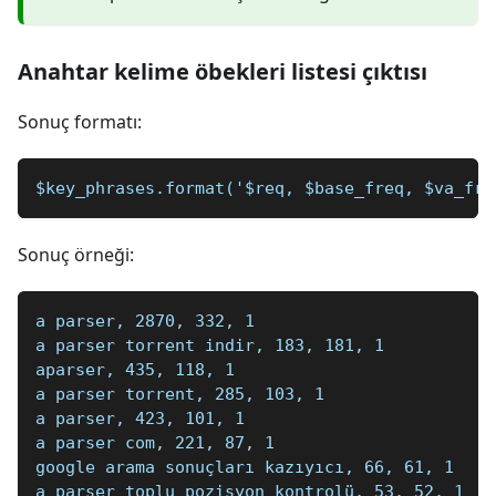
Anahtar kelime öbekleri listesi çıktısı
Sonuç formatı:
$key_phrases.format('$req, $base_freq, $va_fre
Sonuç örneği:
a parser, 2870, 332, 1
a parser torrent indir, 183, 181, 1
aparser, 435, 118, 1
a parser torrent, 285, 103, 1
a parser, 423, 101, 1
a parser com, 221, 87, 1
google arama sonuçları kazıyıcı, 66, 61, 1
a parser toplu pozisyon kontrolü, 53, 52, 1