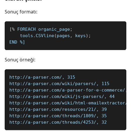
Sonuç formatı:
[
%
 FOREACH organic_page
;
    tools
.
CSVline
(
pages
,
 keys
)
;
END 
%]
Sonuç örneği:
http://a-parser.com/, 315
http://a-parser.com/wiki/parsers/, 115
http://a-parser.com/a-parser-for-e-commerce/, 
http://a-parser.com/wiki/js-parsers/, 44
http://a-parser.com/wiki/html-emailextractor/,
http://a-parser.com/resources/21/, 39
http://a-parser.com/threads/1809/, 35
http://a-parser.com/threads/4253/, 32