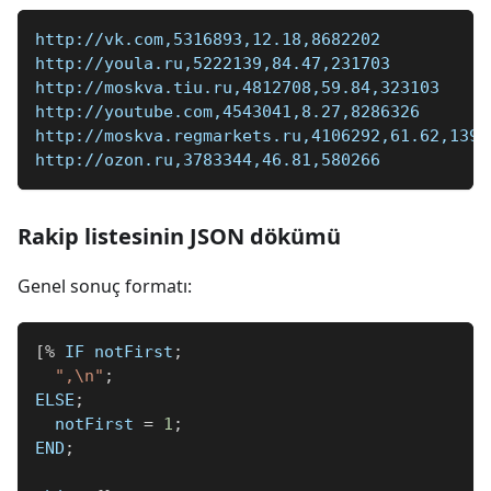
http://vk.com,5316893,12.18,8682202
http://youla.ru,5222139,84.47,231703
http://moskva.tiu.ru,4812708,59.84,323103
http://youtube.com,4543041,8.27,8286326
http://moskva.regmarkets.ru,4106292,61.62,1398
http://ozon.ru,3783344,46.81,580266
Rakip listesinin JSON dökümü
Genel sonuç formatı:
[
%
 IF notFirst
;
",\n"
;
ELSE
;
  notFirst 
=
1
;
END
;