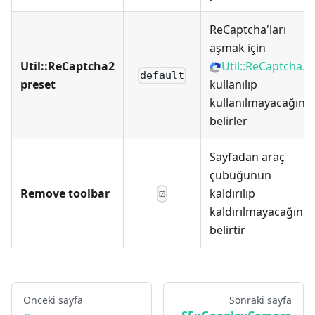
ReCaptcha'ları
aşmak için
Util::ReCaptcha2
Util::ReCaptcha2
default
preset
kullanılıp
kullanılmayacağını
belirler
Sayfadan araç
çubuğunun
Remove toolbar
kaldırılıp
☑
kaldırılmayacağını
belirtir
Önceki sayfa
Sonraki sayfa