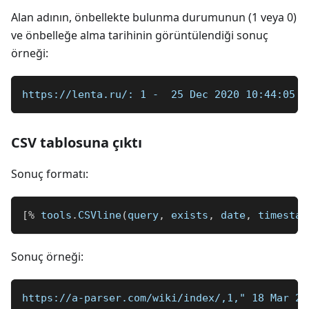
Alan adının, önbellekte bulunma durumunun (1 veya 0)
ve önbelleğe alma tarihinin görüntülendiği sonuç
örneği:
https://lenta.ru/: 1 -  25 Dec 2020 10:44:05 G
CSV tablosuna çıktı
Sonuç formatı:
[
%
 tools
.
CSVline
(
query
,
 exists
,
 date
,
 timestam
Sonuç örneği:
https://a-parser.com/wiki/index/,1," 18 Mar 20