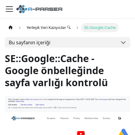
Yerleşik Veri Kazıyıcılar 🔍
SE::Google::Cache
Bu sayfanın içeriği
SE::Google::Cache -
Google önbelleğinde
sayfa varlığı kontrolü