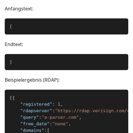
Anfangstext:
[
Endtext:
]
Beispielergebnis (RDAP):
[
{
"registered"
:
1
,
"rdapserver"
:
"https://rdap.verisign.com/co
"query"
:
"a-parser.com"
,
"free_date"
:
"none"
,
"domains"
:
[