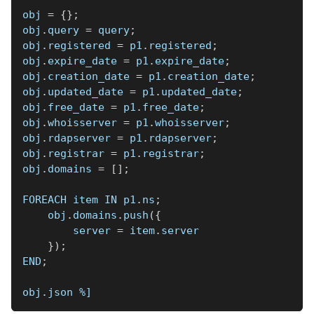
obj 
=
{
}
;
obj
.
query 
=
 query
;
obj
.
registered 
=
 p1
.
registered
;
obj
.
expire_date 
=
 p1
.
expire_date
;
obj
.
creation_date 
=
 p1
.
creation_date
;
obj
.
updated_date 
=
 p1
.
updated_date
;
obj
.
free_date 
=
 p1
.
free_date
;
obj
.
whoisserver 
=
 p1
.
whoisserver
;
obj
.
rdapserver 
=
 p1
.
rdapserver
;
obj
.
registrar 
=
 p1
.
registrar
;
obj
.
domains 
=
[
]
;
FOREACH item IN p1
.
ns
;
    obj
.
domains
.
push
(
{
        server 
=
 item
.
server
}
)
;
END
;
obj
.
json 
%]