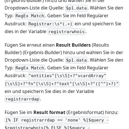
(Ergebnis-Builder) hinzu und wählen Sie in der
Dropdown-Liste die Quelle:
. Wählen Sie den
$p1.data
Typ:
. Geben Sie im Feld Regulärer
RegEx Match
Ausdruck:
ein und speichern Sie
Registrar:\s*(.+)
dies in der Variable
.
registrarwhois
Fügen Sie erneut einen
Result Builders
(Results
Builder) (Ergebnis-Builder) hinzu und wählen Sie in der
Dropdown-Liste die Quelle:
. Wählen Sie den
$p1.data
Typ:
. Geben Sie im Feld Regulärer
RegEx Match
Ausdruck:
"entities"[\s\S]+?"vcardArray"
[\s\S]+?"fn"[\s\S]+?"text"[\s\S]+?"([^"]+?)"
ein und speichern Sie dies in der Variable
.
registrarrdap
Fügen Sie im
Result format
(Ergebnisformat) hinzu:
[% IF registrarrdap == 'none' %]$query -
$registrarwhois[% ELSE %]$query -