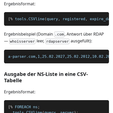
Ergebnisformat:
[
%
 tools
.
CSVline
(
query
,
 registered
,
 expire_dat
Ergebnisbeispiel (Domain
, Antwort über RDAP
.com
—
leer,
ausgefüllt):
whoisserver
rdapserver
a-parser.com,1,25.02.2027,25.02.2012,10.02.202
Ausgabe der NS-Liste in eine CSV-
Tabelle
Ergebnisformat:
[
%
 FOREACH ns
;
  tools
.
CSVline
(
query
,
 server
)
;