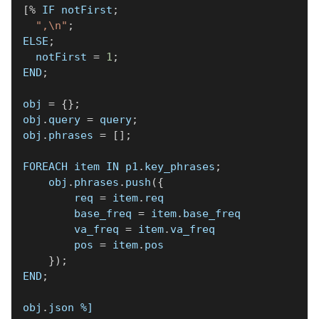
[
%
 IF notFirst
;
",\n"
;
ELSE
;
  notFirst 
=
1
;
END
;
obj 
=
{
}
;
obj
.
query 
=
 query
;
obj
.
phrases 
=
[
]
;
FOREACH item IN p1
.
key_phrases
;
    obj
.
phrases
.
push
(
{
        req 
=
 item
.
req
        base_freq 
=
 item
.
base_freq
        va_freq 
=
 item
.
va_freq
        pos 
=
 item
.
pos
}
)
;
END
;
obj
.
json 
%]