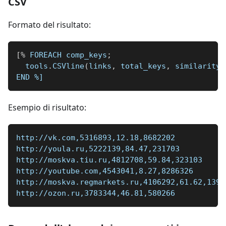
CSV
Formato del risultato:
[
%
 FOREACH comp_keys
;
  tools
.
CSVline
(
links
,
 total_keys
,
 similarity
,
END 
%]
Esempio di risultato:
http://vk.com,5316893,12.18,8682202
http://youla.ru,5222139,84.47,231703
http://moskva.tiu.ru,4812708,59.84,323103
http://youtube.com,4543041,8.27,8286326
http://moskva.regmarkets.ru,4106292,61.62,1398
http://ozon.ru,3783344,46.81,580266