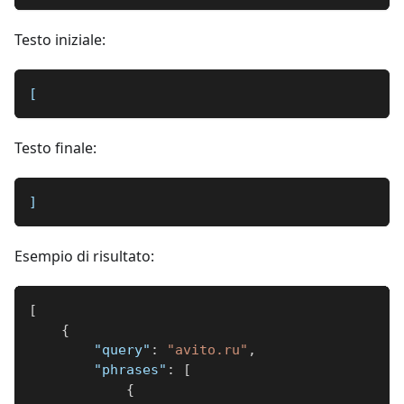
Testo iniziale:
[
Testo finale:
]
Esempio di risultato:
[
{
"query"
:
"avito.ru"
,
"phrases"
:
[
{