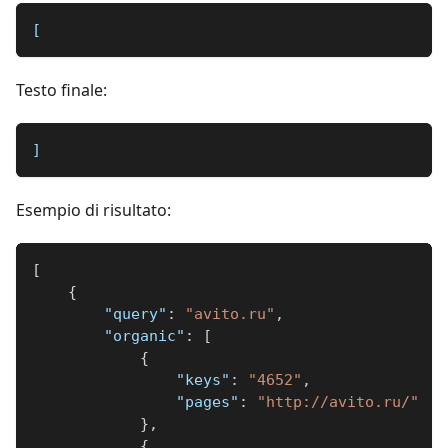
[
Testo finale:
]
Esempio di risultato:
[
{
"query"
:
"avito.ru"
,
"organic"
:
[
{
"keys"
:
"4652"
,
"pages"
:
"http://avito.ru/"
}
,
{