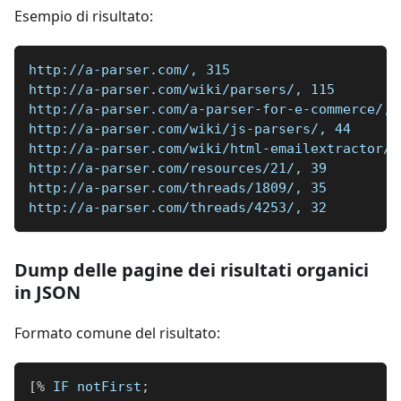
Esempio di risultato:
http://a-parser.com/, 315
http://a-parser.com/wiki/parsers/, 115
http://a-parser.com/a-parser-for-e-commerce/, 
http://a-parser.com/wiki/js-parsers/, 44
http://a-parser.com/wiki/html-emailextractor/,
http://a-parser.com/resources/21/, 39
http://a-parser.com/threads/1809/, 35
http://a-parser.com/threads/4253/, 32
Dump delle pagine dei risultati organici
in JSON
Formato comune del risultato:
[
%
 IF notFirst
;