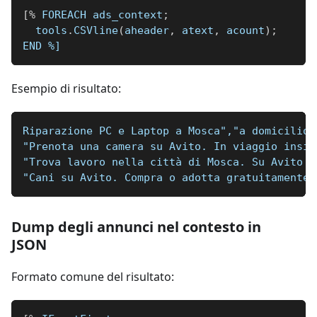
[
%
 FOREACH ads_context
;
  tools
.
CSVline
(
aheader
,
 atext
,
 acount
)
;
END 
%]
Esempio di risultato:
Riparazione PC e Laptop a Mosca","a domicilio!
"Prenota una camera su Avito. In viaggio insie
"Trova lavoro nella città di Mosca. Su Avito L
"Cani su Avito. Compra o adotta gratuitamente.
Dump degli annunci nel contesto in
JSON
Formato comune del risultato: