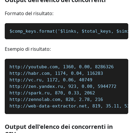
Formato del risultato:
$comp_keys.format('$links, $total_keys, $simil
Esempio di risultato:
http://youtube.com, 1360, 0.00, 8286326
http://habr.com, 1174, 0.04, 116283
http://vc.ru, 1172, 0.06, 40749
http://zen.yandex.ru, 923, 0.00, 5944772
http://spark.ru, 870, 0.33, 2062
http://zennolab.com, 828, 2.78, 216
http://web-data-extractor.net, 819, 35.11, 53
Output dell'elenco dei concorrenti in