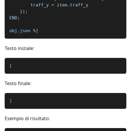
        traff_y 
=
 item
.
traff_y
}
)
;
END
;
obj
.
json 
%]
Testo iniziale:
[
Testo finale:
]
Esempio di risultato: