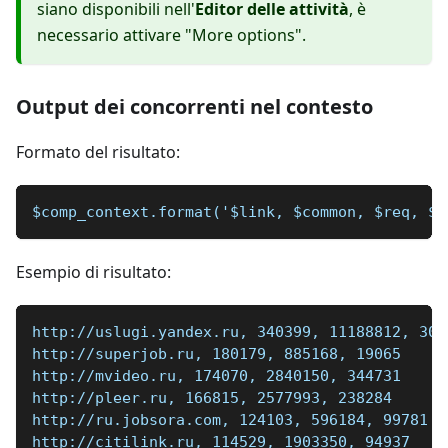
siano disponibili nell'
Editor delle attività
, è
necessario attivare "More options".
Output dei concorrenti nel contesto
Formato del risultato:
$comp_context.format('$link, $common, $req, $a
Esempio di risultato:
http://uslugi.yandex.ru, 340399, 11188812, 306
http://superjob.ru, 180179, 885168, 19065
http://mvideo.ru, 174070, 2840150, 344731
http://pleer.ru, 166815, 2577993, 238284
http://ru.jobsora.com, 124103, 596184, 99781
http://citilink.ru, 114529, 1903350, 94937