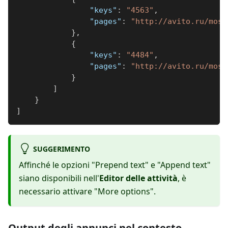
"keys"
:
"4563"
,
"pages"
:
"http://avito.ru/mosk
}
,
{
"keys"
:
"4484"
,
"pages"
:
"http://avito.ru/mosk
}
]
}
]
SUGGERIMENTO
Affinché le opzioni "Prepend text" e "Append text"
siano disponibili nell'
Editor delle attività
, è
necessario attivare "More options".
Output degli annunci nel contesto