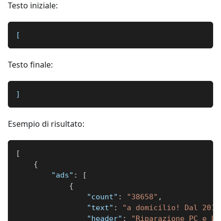
Testo iniziale:
[
Testo finale:
]
Esempio di risultato:
[
{
"ads"
:
[
{
"count"
:
"38658"
,
"text"
:
"a domicilio! Dal 2015
"header"
:
"Riparazione PC e La