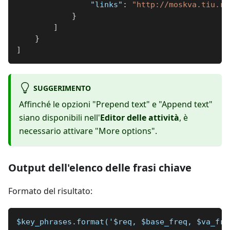
"links"
:
"http://moskva.tiu.ru
}
]
}
]
SUGGERIMENTO
Affinché le opzioni "Prepend text" e "Append text"
siano disponibili nell'
Editor delle attività
, è
necessario attivare "More options".
Output dell'elenco delle frasi chiave
Formato del risultato:
$key_phrases.format('$req, $base_freq, $va_fre