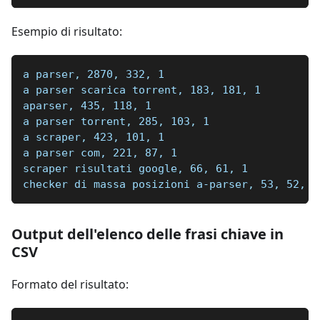
Esempio di risultato:
a parser, 2870, 332, 1
a parser scarica torrent, 183, 181, 1
aparser, 435, 118, 1
a parser torrent, 285, 103, 1
a scraper, 423, 101, 1
a parser com, 221, 87, 1
scraper risultati google, 66, 61, 1
checker di massa posizioni a-parser, 53, 52, 1
Output dell'elenco delle frasi chiave in
CSV
Formato del risultato: