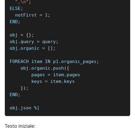
",\n"
;
ELSE
;
  notFirst 
=
1
;
END
;
obj 
=
{
}
;
obj
.
query 
=
 query
;
obj
.
organic 
=
[
]
;
FOREACH item IN p1
.
organic_pages
;
    obj
.
organic
.
push
(
{
        pages 
=
 item
.
pages
        keys 
=
 item
.
keys
}
)
;
END
;
obj
.
json 
%]
Testo iniziale: