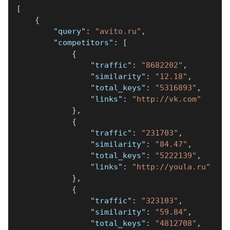
[
{
"query"
:
"avito.ru"
,
"competitors"
:
[
{
"traffic"
:
"8682202"
,
"similarity"
:
"12.18"
,
"total_keys"
:
"5316893"
,
"links"
:
"http://vk.com"
}
,
{
"traffic"
:
"231703"
,
"similarity"
:
"84.47"
,
"total_keys"
:
"5222139"
,
"links"
:
"http://youla.ru"
}
,
{
"traffic"
:
"323103"
,
"similarity"
:
"59.84"
,
"total_keys"
:
"4812708"
,