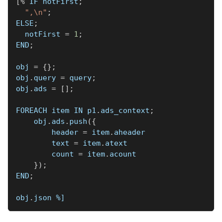
[
%
 IF notFirst
;
",\n"
;
ELSE
;
  notFirst 
=
1
;
END
;
obj 
=
{
}
;
obj
.
query 
=
 query
;
obj
.
ads 
=
[
]
;
FOREACH item IN p1
.
ads_context
;
    obj
.
ads
.
push
(
{
        header 
=
 item
.
aheader
        text 
=
 item
.
atext
        count 
=
 item
.
acount
}
)
;
END
;
obj
.
json 
%]