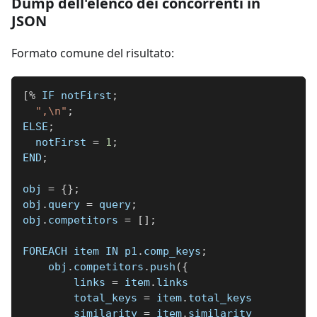
Dump dell'elenco dei concorrenti in
JSON
Formato comune del risultato:
[
%
 IF notFirst
;
",\n"
;
ELSE
;
  notFirst 
=
1
;
END
;
obj 
=
{
}
;
obj
.
query 
=
 query
;
obj
.
competitors 
=
[
]
;
FOREACH item IN p1
.
comp_keys
;
    obj
.
competitors
.
push
(
{
        links 
=
 item
.
links
        total_keys 
=
 item
.
total_keys
        similarity 
=
 item
.
similarity