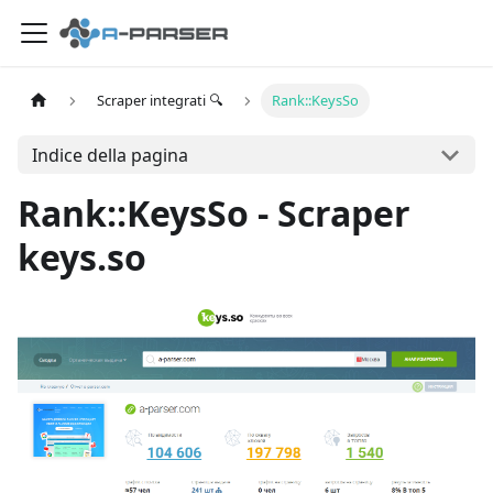
Scraper integrati 🔍
Rank::KeysSo
Indice della pagina
Rank::KeysSo - Scraper
keys.so