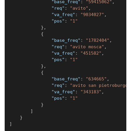
"base_freq"
:
"59415062"
,
"req"
:
"avito"
,
"va_freq"
:
"9034027"
,
"pos"
:
"1"
}
,
{
"base_freq"
:
"1782404"
,
"req"
:
"avito mosca"
,
"va_freq"
:
"451582"
,
"pos"
:
"1"
}
,
{
"base_freq"
:
"634665"
,
"req"
:
"avito san pietroburgo"
"va_freq"
:
"343183"
,
"pos"
:
"1"
}
]
}
]