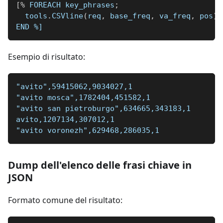
[
%
 FOREACH key_phrases
;
  tools
.
CSVline
(
req
,
 base_freq
,
 va_freq
,
 pos
)
;
END 
%]
Esempio di risultato:
"avito",59415062,9034027,1
"avito mosca",1782404,451582,1
"avito san pietroburgo",634665,343183,1
avito,1207134,307012,1
"avito voronezh",629468,286035,1
Dump dell'elenco delle frasi chiave in
JSON
Formato comune del risultato: