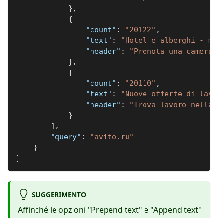
}
,
{
"count"
:
"20122"
,
"text"
:
"Hotel e alberghi - mo
"header"
:
"Prenota una camera 
}
,
{
"count"
:
"20110"
,
"text"
:
"Nuove offerte di lavo
"header"
:
"Trova lavoro nella 
}
]
,
"query"
:
"avito.ru"
}
]
SUGGERIMENTO
Affinché le opzioni "Prepend text" e "Append text"