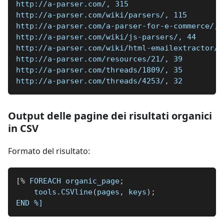
http://a-parser.com/, 315
http://a-parser.com/wiki/parsers/, 115
http://a-parser.com/a-parser-for-e-commerce/, 
http://a-parser.com/wiki/js-parsers/, 44
http://a-parser.com/wiki/html-emailextractor/,
http://a-parser.com/resources/21/, 39
http://a-parser.com/threads/1809/, 35
http://a-parser.com/threads/4253/, 32
Output delle pagine dei risultati organici
in CSV
Formato del risultato:
[
%
 FOREACH organic_page
;
    tools
.
CSVline
(
pages
,
 keys
)
;
END 
%]