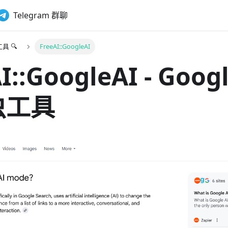
Telegram 群聊
具 🔍
FreeAI::GoogleAI
I::GoogleAI - Goog
虫工具