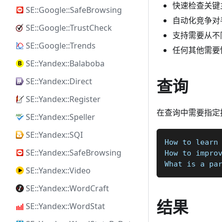
快速检查关键
SE::Google::SafeBrowsing
自动化竞争对
SE::Google::TrustCheck
支持需要从不
SE::Google::Trends
任何其他需要
SE::Yandex::Balaboba
查询
SE::Yandex::Direct
SE::Yandex::Register
在查询中需要指定搜索
SE::Yandex::Speller
SE::Yandex::SQI
How to learn
SE::Yandex::SafeBrowsing
How to impro
What is a pa
SE::Yandex::Video
SE::Yandex::WordCraft
结果
SE::Yandex::WordStat