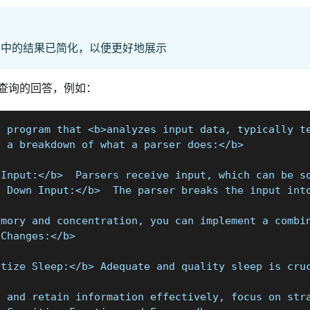
例中的结果已简化，以便更好地展示
查询的回答，例如：
a program that <b>analyzes input data, typically t
s a breakdown of what a parser does:</b>
 Input:</b>  Parsers receive input, which can be s
s Down Input:</b>  The parser breaks the input int
emory and concentration, you can implement a combi
 Changes:</b>
itize Sleep:</b> Adequate and quality sleep is cru
t and retain information effectively, focus on str