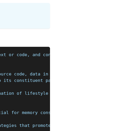
ext or code, and converts it into a structured for
ource code, data in a specific format (like XML or
o its constituent parts, such as keywords, operato
nation of lifestyle changes and cognitive exercise
cial for memory consolidation and cognitive functi
ategies that promote active engagement, optimize b