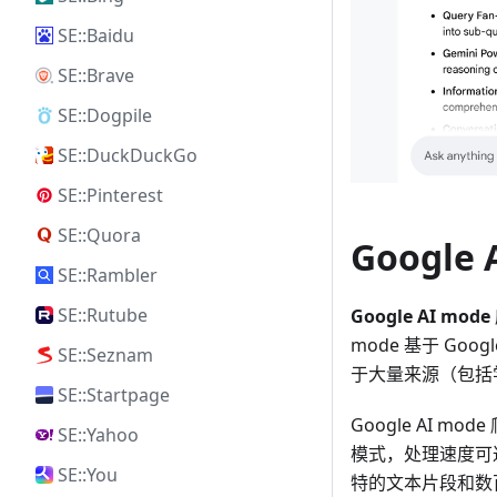
SE::Baidu
SE::Brave
SE::Dogpile
SE::DuckDuckGo
SE::Pinterest
SE::Quora
Google
SE::Rambler
SE::Rutube
Google AI mode
mode 基于 Goog
SE::Seznam
于大量来源（包括
SE::Startpage
Google AI mo
SE::Yahoo
模式，处理速度可
SE::You
特的文本片段和数