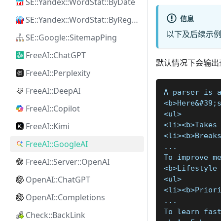
SE::Yandex::WordStat::ByDate
信息
SE::Yandex::WordStat::ByRegion
以下及后续示
SE::Google::SitemapPing
FreeAI::ChatGPT
默认情况下会输出
FreeAI::Perplexity
FreeAI::DeepAI
A parser is 
<b>Here&#39;
FreeAI::Copilot
<ul>
<li><b>Takes
FreeAI::Kimi
<li><b>Break
FreeAI::GoogleAI
...
To improve m
FreeAI::Server::OpenAI
<b>Lifestyle
OpenAI::ChatGPT
<ul>
<li><b>Prior
OpenAI::Completions
...
To learn fas
Check::BackLink