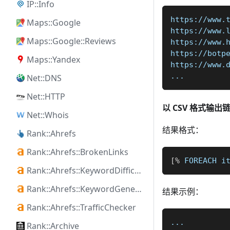
IP::Info
https://www.
Maps::Google
https://www.
Maps::Google::Reviews
https://www.
https://botp
Maps::Yandex
https://www.
...
Net::DNS
Net::HTTP
以 CSV 格式输
Net::Whois
结果格式：
Rank::Ahrefs
Rank::Ahrefs::BrokenLinks
[
%
 FOREACH i
Rank::Ahrefs::KeywordDifficulty
Rank::Ahrefs::KeywordGenerator
结果示例：
Rank::Ahrefs::TrafficChecker
...
Rank::Archive