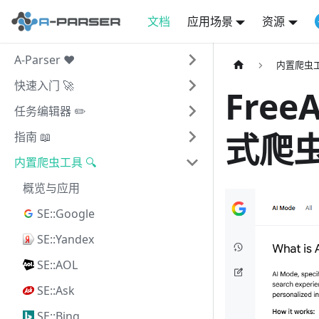
文档
应用场景
资源
A-Parser ❤️
内置爬虫工
快速入门 🚀
FreeA
任务编辑器 ✏️
式爬
指南 📖
内置爬虫工具 🔍
概览与应用
SE::Google
SE::Yandex
SE::AOL
SE::Ask
SE::Bing