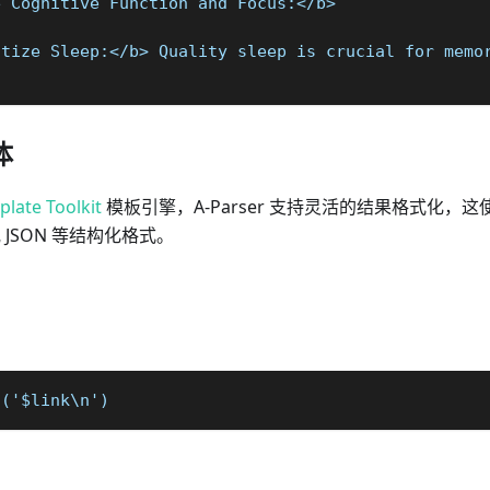
e Cognitive Function and Focus:</b>
itize Sleep:</b> Quality sleep is crucial for memo
体
late Toolkit
模板引擎，A-Parser 支持灵活的结果格式化，
或 JSON 等结构化格式。
t('$link\n')