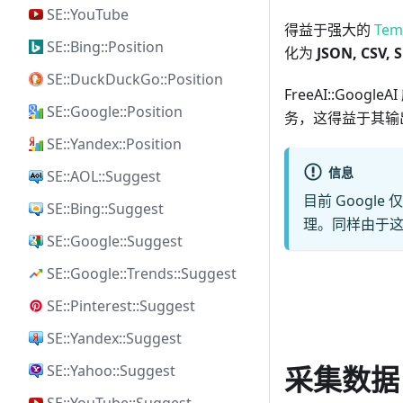
SE::YouTube
得益于强大的
Temp
SE::Bing::Position
化为
JSON, CSV, 
SE::DuckDuckGo::Position
FreeAI::G
SE::Google::Position
务，这得益于其输
SE::Yandex::Position
信息
SE::AOL::Suggest
目前 Googl
SE::Bing::Suggest
理。同样由于
SE::Google::Suggest
SE::Google::Trends::Suggest
SE::Pinterest::Suggest
SE::Yandex::Suggest
采集数据
SE::Yahoo::Suggest