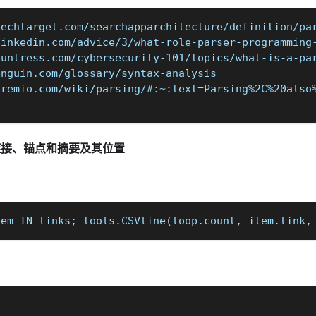
techtarget.com/searchapparchitecture/definition/pa
linkedin.com/advice/3/what-role-parser-programming
huntress.com/cybersecurity-101/topics/what-is-a-pa
enguin.com/glossary/syntax-analysis
dremio.com/wiki/parsing/#:~:text=Parsing%2C%20also
出链接、锚点和摘要及其位置
tem IN links
;
 tools
.
CSVline
(
loop
.
count
,
 item
.
link
,