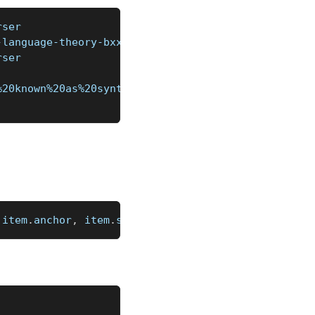
rser
-language-theory-bxxbe#:~:text=A%20parser%20in%20a
rser
%20known%20as%20syntax,%2C%20processed%2C%20or%20a
 item
.
anchor
,
 item
.
snippet
)
;
 END 
%]