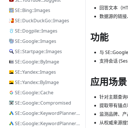
SE::YouTube::Suggest
回答文本（HT
SE::Bing::Images
数据源的链接
SE::DuckDuckGo::Images
SE::Dogpile::Images
功能
SE::Google::Images
SE::Startpage::Images
与 SE::Goo
支持会话 (S
SE::Google::ByImage
SE::Yandex::Images
应用场景
SE::Yandex::ByImage
SE::Google::Cache
针对主题查询
SE::Google::Compromised
提取带有锚点
SE::Google::KeywordPlanner::Ideas
监测品牌、产
从权威来源搜
SE::Google::KeywordPlanner::SearchVolume