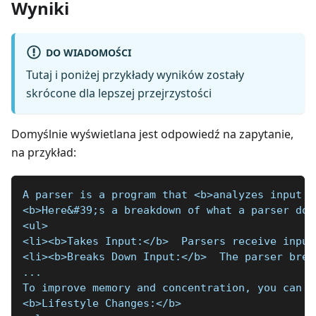
Wyniki
DO WIADOMOŚCI
Tutaj i poniżej przykłady wyników zostały
skrócone dla lepszej przejrzystości
Domyślnie wyświetlana jest odpowiedź na zapytanie,
na przykład:
A parser is a program that <b>analyzes input d
<b>Here&#39;s a breakdown of what a parser doe
<ul>
<li><b>Takes Input:</b>  Parsers receive input
<li><b>Breaks Down Input:</b>  The parser brea
...
To improve memory and concentration, you can i
<b>Lifestyle Changes:</b>