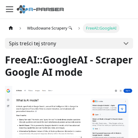
Wbudowane Scrapery 🔍
FreeAI::GoogleAI
Spis treści tej strony
FreeAI::GoogleAI - Scraper
Google AI mode