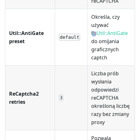
reCAPTCHA
Określa, czy
używać
Util::AntiGate
Util::AntiGate
default
preset
do omijania
graficznych
captch
Liczba prób
wysłania
odpowiedzi
ReCaptcha2
reCAPTCHA
3
retries
określoną liczbę
razy bez zmiany
proxy
Pozwala