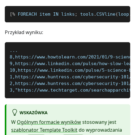
[
%
 FOREACH item IN links
;
 tools
.
CSVline
(
loop
.
c
Przykład wyniku:
...
8,https://www.howtolearn.com/2021/01/9-science
9,https://www.linkedin.com/pulse/how-slow-lear
10,https://www.linkedin.com/pulse/5-science-ba
1,https://www.huntress.com/cybersecurity-101/t
2,https://www.huntress.com/cybersecurity-101/t
3,"https://www.techtarget.com/searchapparchite
WSKAZÓWKA
W
Ogólnym formacie wyników
stosowany jest
szablonator Template Toolkit
do wyprowadzania