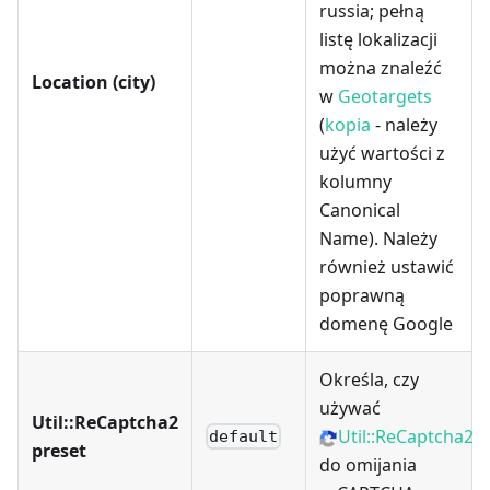
russia; pełną
listę lokalizacji
można znaleźć
Location (city)
w
Geotargets
(
kopia
- należy
użyć wartości z
kolumny
Canonical
Name). Należy
również ustawić
poprawną
domenę Google
Określa, czy
używać
Util::ReCaptcha2
Util::ReCaptcha2
default
preset
do omijania