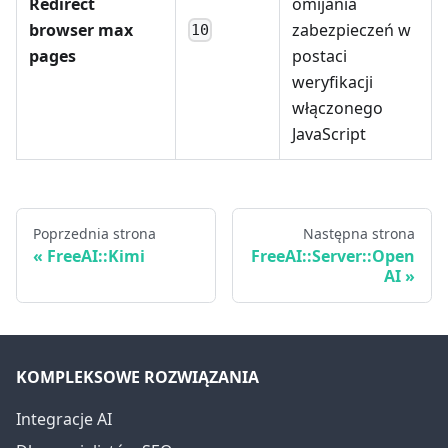
Redirect
omijania
browser max
zabezpieczeń w
10
pages
postaci
weryfikacji
włączonego
JavaScript
Poprzednia strona
Następna strona
FreeAI::Kimi
FreeAI::Server::Open
AI
KOMPLEKSOWE ROZWIĄZANIA
Integracje AI