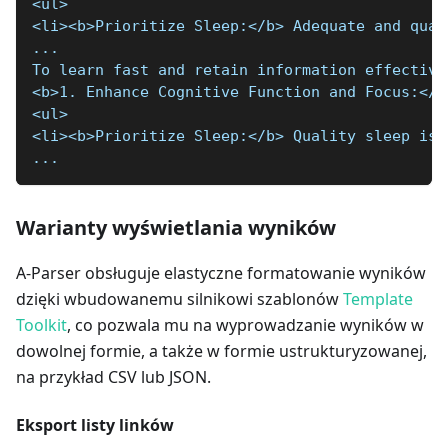
<ul>
<li><b>Prioritize Sleep:</b> Adequate and qual
...
To learn fast and retain information effective
<b>1. Enhance Cognitive Function and Focus:</b
<ul>
<li><b>Prioritize Sleep:</b> Quality sleep is 
...
Warianty wyświetlania wyników
A-Parser obsługuje elastyczne formatowanie wyników
dzięki wbudowanemu silnikowi szablonów
Template
Toolkit
, co pozwala mu na wyprowadzanie wyników w
dowolnej formie, a także w formie ustrukturyzowanej,
na przykład CSV lub JSON.
Eksport listy linków