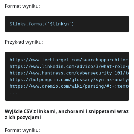
Format wyniku:
$links.format('$link\n')
Przykład wyniku:
https://www.techtarget.com/searchapparchitectu
https://www.linkedin.com/advice/3/what-role-pa
https://www.huntress.com/cybersecurity-101/top
https://botpenguin.com/glossary/syntax-analysi
https://www.dremio.com/wiki/parsing/#:~:text=P
...
Wyjście CSV z linkami, anchorami i snippetami wraz
z ich pozycjami
Format wyniku: