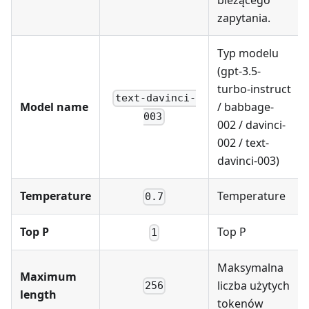
bieżącego
zapytania.
Typ modelu
(gpt-3.5-
turbo-instruct
text-davinci-
Model name
/ babbage-
003
002 / davinci-
002 / text-
davinci-003)
Temperature
Temperature
0.7
Top P
Top P
1
Maksymalna
Maximum
liczba użytych
256
length
tokenów