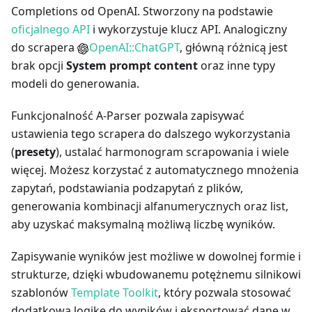
Completions od OpenAI. Stworzony na podstawie
oficjalnego API
i wykorzystuje klucz API. Analogiczny
do scrapera
OpenAI::ChatGPT
, główną różnicą jest
brak opcji
System prompt content
oraz inne typy
modeli do generowania.
Funkcjonalność A-Parser pozwala zapisywać
ustawienia tego scrapera do dalszego wykorzystania
(
presety
), ustalać harmonogram scrapowania i wiele
więcej. Możesz korzystać z automatycznego mnożenia
zapytań, podstawiania podzapytań z plików,
generowania kombinacji alfanumerycznych oraz list,
aby uzyskać maksymalną możliwą liczbę wyników.
Zapisywanie wyników jest możliwe w dowolnej formie i
strukturze, dzięki wbudowanemu potężnemu silnikowi
szablonów
Template Toolkit
, który pozwala stosować
dodatkową logikę do wyników i eksportować dane w