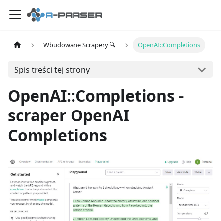
Wbudowane Scrapery 🔍
OpenAI::Completions
Spis treści tej strony
OpenAI::Completions -
scraper OpenAI
Completions