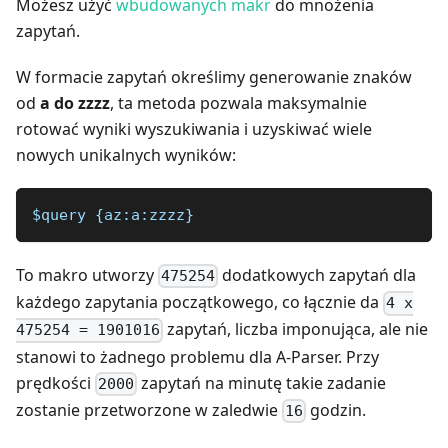
Możesz użyć
wbudowanych makr
do mnożenia
zapytań.
W formacie zapytań określimy generowanie znaków
od
a do zzzz
, ta metoda pozwala maksymalnie
rotować wyniki wyszukiwania i uzyskiwać wiele
nowych unikalnych wyników:
$query {az:a:zzzz}
To makro utworzy
dodatkowych zapytań dla
475254
każdego zapytania początkowego, co łącznie da
4 x
zapytań, liczba imponująca, ale nie
475254 = 1901016
stanowi to żadnego problemu dla A-Parser. Przy
prędkości
zapytań na minutę takie zadanie
2000
zostanie przetworzone w zaledwie
godzin.
16