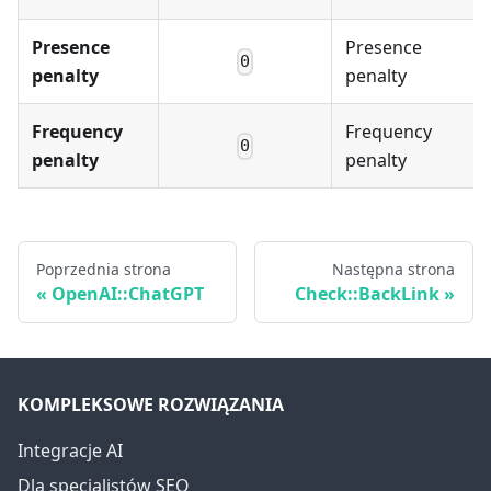
Presence
Presence
0
penalty
penalty
Frequency
Frequency
0
penalty
penalty
Poprzednia strona
Następna strona
OpenAI::ChatGPT
Check::BackLink
KOMPLEKSOWE ROZWIĄZANIA
Integracje AI
Dla specjalistów SEO